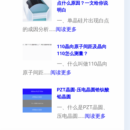
点什么原因？一文给你说
定
晶
明白
制
向
一、单晶硅片出现白点
（
各
：
的成因分析……
阅读更多
也
向
单
可
异
晶
110晶向原子间距及晶向
以
性
110怎么测量？
硅
加
对
片
一、什么叫做110晶向
工
硬
：
出
原子间距……
阅读更多
定
度
1
现
制
的
1
PZT晶圆-压电晶圆锆钛酸
白
超
影
铅晶圆
0
点
薄
响
晶
一、什么是PZT晶圆、
或
硅
：
向
压电晶圆……
阅读更多
者
片
P
原
黑
、