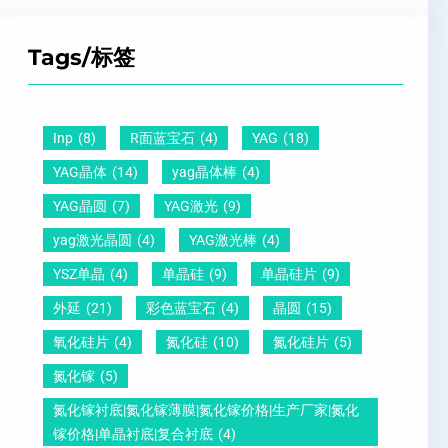
Z
子
点
超
T
间
什
平
Tags/标签
晶
距
么
硅
圆
及
原
片
-
晶
因
）
Inp
(8)
R面蓝宝石
(4)
YAG
(18)
压
向
？
YAG晶体
(14)
yag晶体棒
(4)
电
1
一
YAG晶圆
(7)
YAG激光
(9)
晶
1
文
yag激光晶圆
(4)
YAG激光棒
(4)
圆
0
给
YSZ单晶
(4)
单晶硅
(9)
单晶硅片
(9)
锆
怎
你
外延
(21)
彩色蓝宝石
(4)
晶圆
(15)
钛
么
说
酸
测
明
氧化硅片
(4)
氮化硅
(10)
氮化硅片
(5)
铅
量
白
氮化镓
(5)
晶
？
氮化镓衬底|氮化镓薄膜|氮化镓价格|生产厂家|氮化
圆
镓价格|单晶衬底|复合衬底
(4)