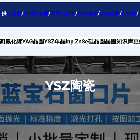
提
供
硅晶圆
/
碳化硅晶棒
/
蓝宝石衬底
/
YAG单晶
/
YSZ晶圆
/
砷化铟
/
镓|氮化镓
YAG晶圆
YSZ单晶
Inp|ZnSe
硅晶圆
晶圆知识库
更
YSZ陶瓷