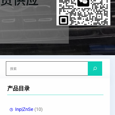
搜
索
产品目录
Inp|ZnSe
(10)