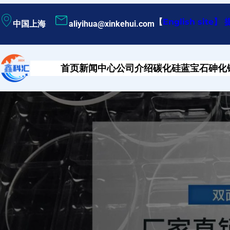
跳
【
English site
】
中国上海
aliyihua@xinkehui.com
至
内
容
首页
新闻中心
公司介绍
碳化硅
蓝宝石
砷化