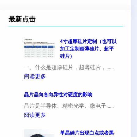
最新点击
4寸超厚硅片定制（也可以
加工定制超薄硅片、超平
硅片）
一、什么是超厚硅片，超薄硅片，……
：
阅读更多
4
寸
晶片晶向各向异性对硬度的影响
超
晶片是半导体、精密光学、微电子……
厚
：
阅读更多
硅
晶
片
片
单晶硅片出现白点或者黑