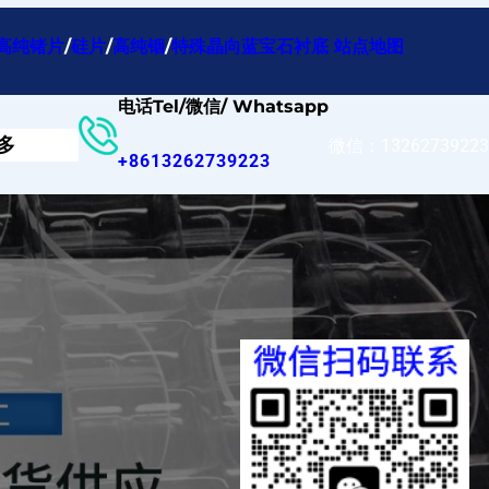
高纯锗片
/
硅片
/
高纯铟
/
特殊晶向蓝宝石衬底
站点地图
电话Tel/微信/ Whatsapp
多
微信：13262739223
+8613262739223