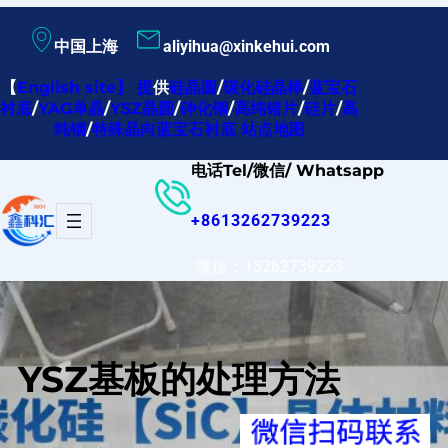
跳
中国上海
aliyihua@xinkehui.com
至
内
【
English site
】
提
供
硅晶圆
/
碳化硅晶棒
/
蓝宝石
衬底
/
YAG单晶
/
YSZ晶圆
/
砷化铟
/
高纯锗片
/
硅片
/
高
容
纯铟
/
特殊晶向蓝宝石衬底
站点地图
电话Tel/微信/ Whatsapp
+8613262739223
微信：13262739223
YSZ基板的处理方法