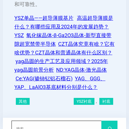
和可靠性。
YSZ单晶——超导薄膜基片
高温超导薄膜是
什么？有哪些应用及2024年的发展趋势？
YSZ
氧化镓晶体-β-Ga2O3晶体-新型直接带
隙超宽禁带半导体
CZT晶体究竟有啥？它有
啥优势？CZT晶体和普通晶体有什么区别？
yag晶圆的生产工艺及应用领域？2025年
yag晶圆前景分析
ND:YAG晶体-激光晶体
Ce:YAG(掺铈钇铝石榴石)
YAG、GGG、
YAP、LaAlO3基底材料分别是什么？
, 
其他
YSZ衬底
衬底
搜