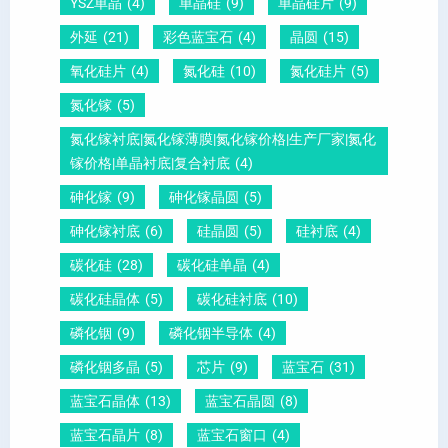
YSZ单晶
(4)
单晶硅
(9)
单晶硅片
(9)
锆
怎
你
外延
(21)
彩色蓝宝石
(4)
晶圆
(15)
钛
么
说
酸
测
明
氧化硅片
(4)
氮化硅
(10)
氮化硅片
(5)
铅
量
白
氮化镓
(5)
晶
？
氮化镓衬底|氮化镓薄膜|氮化镓价格|生产厂家|氮化
圆
镓价格|单晶衬底|复合衬底
(4)
砷化镓
(9)
砷化镓晶圆
(5)
砷化镓衬底
(6)
硅晶圆
(5)
硅衬底
(4)
碳化硅
(28)
碳化硅单晶
(4)
碳化硅晶体
(5)
碳化硅衬底
(10)
磷化铟
(9)
磷化铟半导体
(4)
磷化铟多晶
(5)
芯片
(9)
蓝宝石
(31)
蓝宝石晶体
(13)
蓝宝石晶圆
(8)
蓝宝石晶片
(8)
蓝宝石窗口
(4)