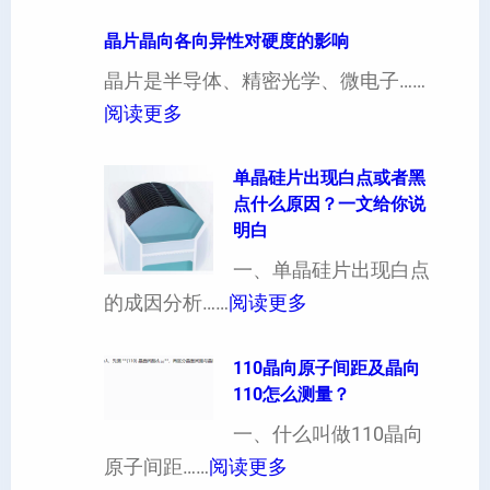
4
寸
晶片晶向各向异性对硬度的影响
超
晶片是半导体、精密光学、微电子……
厚
：
阅读更多
硅
晶
片
片
单晶硅片出现白点或者黑
点什么原因？一文给你说
定
晶
明白
制
向
一、单晶硅片出现白点
（
各
：
的成因分析……
阅读更多
也
向
单
可
异
晶
110晶向原子间距及晶向
以
性
110怎么测量？
硅
加
对
片
一、什么叫做110晶向
工
硬
：
出
原子间距……
阅读更多
定
度