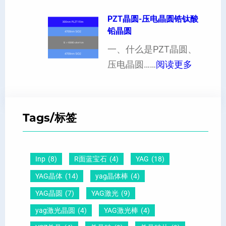
1
现
制
的
1
PZT晶圆-压电晶圆锆钛酸
白
超
影
铅晶圆
0
点
薄
响
晶
一、什么是PZT晶圆、
或
硅
：
向
压电晶圆……
阅读更多
者
片
P
原
黑
、
Z
子
点
超
T
间
什
平
Tags/标签
晶
距
么
硅
圆
及
原
片
-
晶
因
）
Inp
(8)
R面蓝宝石
(4)
YAG
(18)
压
向
？
YAG晶体
(14)
yag晶体棒
(4)
电
1
一
YAG晶圆
(7)
YAG激光
(9)
晶
1
文
yag激光晶圆
(4)
YAG激光棒
(4)
圆
0
给