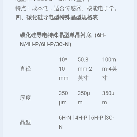
特点：成本低，适合传感器、核能电子学。
四、碳化硅导电型特殊晶型规格表
碳化硅导电特殊晶型单晶衬底（6H-
N/4H-P/6H-P/3C-N）
10*
50.8
100m
直径
10
mm-2
m-4英
mm
英寸
寸
350
350μ
350μ
厚度
μm
m
m
6H-N ∣ 4H-P ∣ 6H-P ∣3C-
晶型
N