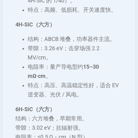
4H‑SiC 的 1/40）。
特点：高频、低损耗、开关速度快。
4H‑SiC（六方）
结构：ABCB 堆叠，功率器件主流。
带隙：3.26 eV；击穿场强 2.2
MV/cm。
电阻率：量产导电型约
15–30
mΩ·cm
。
特点：高压、高温稳定性好，适合 EV
逆变器、光伏 / 风电。
6H‑SiC（六方）
结构：六方堆叠，早期常用。
带隙：3.02 eV；抗辐射强。
电阻率：≤0.5 Ω・cm（N 型）。