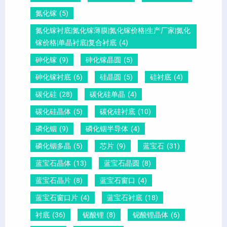
铅
量
白
氮化镓
(5)
晶
？
氮化镓衬底|氮化镓薄膜|氮化镓价格|生产厂家|氮化
圆
镓价格|单晶衬底|复合衬底
(4)
砷化镓
(9)
砷化镓晶圆
(5)
砷化镓衬底
(6)
硅晶圆
(5)
硅衬底
(4)
碳化硅
(28)
碳化硅单晶
(4)
碳化硅晶体
(5)
碳化硅衬底
(10)
磷化铟
(9)
磷化铟半导体
(4)
磷化铟多晶
(5)
芯片
(9)
蓝宝石
(31)
蓝宝石晶体
(13)
蓝宝石晶圆
(8)
蓝宝石晶片
(8)
蓝宝石窗口
(4)
蓝宝石窗口片
(4)
蓝宝石衬底
(18)
衬底
(36)
铌酸锂
(8)
铌酸锂晶体
(6)