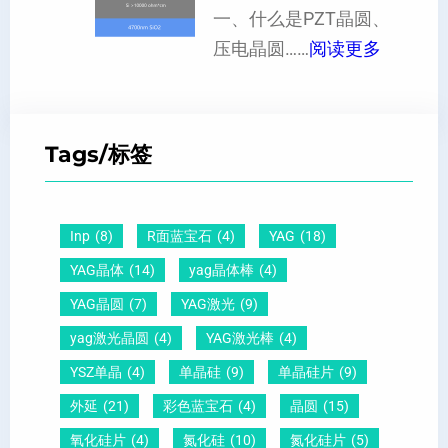
晶
一、什么是PZT晶圆、
或
硅
：
向
压电晶圆……
阅读更多
者
片
P
原
黑
、
Z
子
点
超
T
间
什
平
Tags/标签
晶
距
么
硅
圆
及
原
片
-
晶
因
）
Inp
(8)
R面蓝宝石
(4)
YAG
(18)
压
向
？
YAG晶体
(14)
yag晶体棒
(4)
电
1
一
YAG晶圆
(7)
YAG激光
(9)
晶
1
文
yag激光晶圆
(4)
YAG激光棒
(4)
圆
0
给
YSZ单晶
(4)
单晶硅
(9)
单晶硅片
(9)
锆
怎
你
外延
(21)
彩色蓝宝石
(4)
晶圆
(15)
钛
么
说
酸
测
明
氧化硅片
(4)
氮化硅
(10)
氮化硅片
(5)