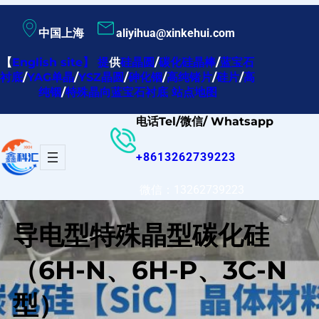
跳
中国上海
aliyihua@xinkehui.com
至
内
【
English site
】
提
供
硅晶圆
/
碳化硅晶棒
/
蓝宝石
衬底
/
YAG单晶
/
YSZ晶圆
/
砷化铟
/
高纯锗片
/
硅片
/
高
容
纯铟
/
特殊晶向蓝宝石衬底
站点地图
电话Tel/微信/ Whatsapp
+8613262739223
微信：13262739223
导电型特殊晶型碳化硅
（6H-N、6H-P、3C-N
型）