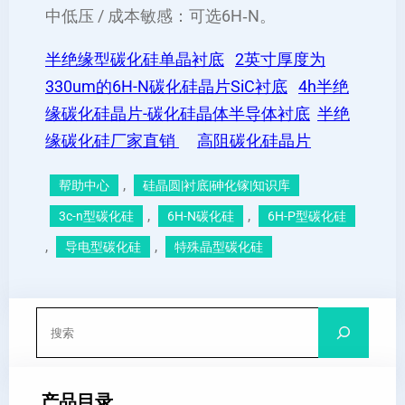
中低压 / 成本敏感：可选6H‑N。
半绝缘型碳化硅单晶衬底
2英寸厚度为
330um的6H-N碳化硅晶片SiC衬底
4h半绝
缘碳化硅晶片-碳化硅晶体半导体衬底
半绝
缘碳化硅厂家直销
高阻碳化硅晶片
, 
帮助中心
硅晶圆|衬底|砷化镓|知识库
, 
, 
3c-n型碳化硅
6H-N碳化硅
6H-P型碳化硅
, 
, 
导电型碳化硅
特殊晶型碳化硅
搜
索
产品目录