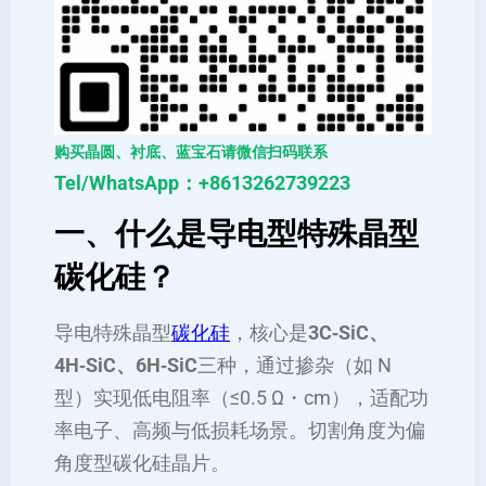
购买晶圆、衬底、蓝宝石请微信扫码联系
Tel/WhatsApp：+8613262739223
一、什么是导电型特殊晶型
碳化硅？
导电特殊晶型
碳化硅
，核心是
3C‑SiC、
4H‑SiC、6H‑SiC
三种，通过掺杂（如 N
型）实现低电阻率（≤0.5 Ω・cm），适配功
率电子、高频与低损耗场景。切割角度为偏
角度型碳化硅晶片。