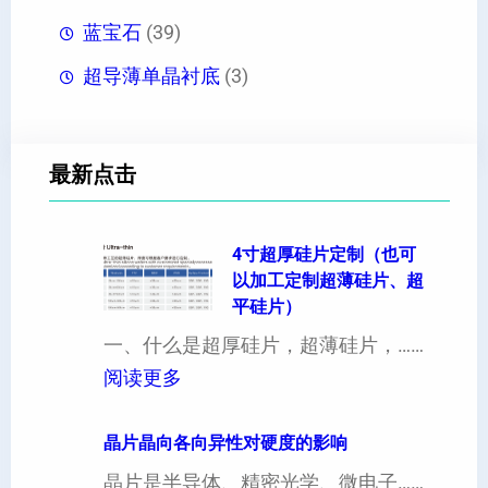
蓝宝石
(39)
超导薄单晶衬底
(3)
最新点击
4寸超厚硅片定制（也可
以加工定制超薄硅片、超
平硅片）
一、什么是超厚硅片，超薄硅片，……
：
阅读更多
4
寸
晶片晶向各向异性对硬度的影响
超
晶片是半导体、精密光学、微电子……