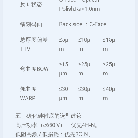
反面状态
Polish,Ra<1.0nm
镭刻码面
Back side ：C-Face
总厚度偏差
≤5μ
≤10μ
≤15μ
TTV
m
m
m
≤15
≤25μ
≤25μ
弯曲度BOW
μm
m
m
翘曲度
≤30
≤30μ
≤40μ
WARP
μm
m
m
五、碳化硅衬底的选型建议
高压功率（≥650 V）：优先4H‑N。
低阻高频 / 低损耗：优先3C‑N。