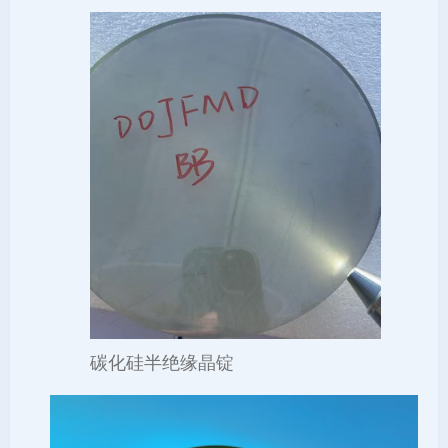
碳化硅半绝缘晶锭