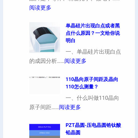
厚
：
阅读更多
硅
晶
片
片
单晶硅片出现白点或者黑
点什么原因？一文给你说
定
晶
明白
制
向
一、单晶硅片出现白点
（
各
：
的成因分析……
阅读更多
也
向
单
可
异
晶
110晶向原子间距及晶向
以
性
110怎么测量？
硅
加
对
片
一、什么叫做110晶向
工
硬
：
出
原子间距……
阅读更多
定
度
1
现
制
的
1
PZT晶圆-压电晶圆锆钛酸
白
超
影
铅晶圆
0
点
薄
响