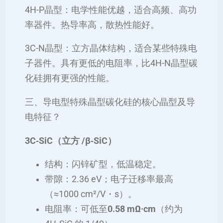
4H-P晶型：电学性能优越，适合高频、高功
率器件。热导率高，散热性能好。
3C-N晶型：立方晶体结构，适合某些特殊电
子器件。具有更低的电阻率，比4H-N晶型碳
化硅拥有更强的性能。
三、导电型特殊晶型碳化硅的核心晶型及导
电特征？
3C‑SiC（立方 /β‑SiC）
结构：闪锌矿型，低温稳定。
带隙：2.36 eV；电子迁移率最高
（≈1000 cm²/V・s）。
电阻率：可低至
0.58 mΩ·cm
（约为