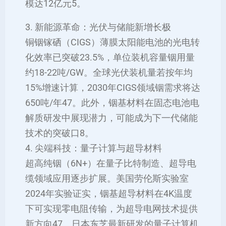
模达12亿元‌5。
3. 新能源革命：光伏与储能新增长极
铜铟镓硒（CIGS）薄膜太阳能电池的光电转
化效率已突破23.5%，单位装机容量铟用量
约18-22吨/GW。全球光伏装机量若按年均
15%增速计算，2030年CIGS领域铟需求将达
650吨/年‌47。此外，铟基材料在固态电池电
解质研发中展现潜力，可能成为下一代储能
技术的突破口‌8。
4. 尖端科技：量子计算与超导材料
超高纯铟（6N+）在量子比特制造、超导电
缆领域应用逐步扩展。美国劳伦斯实验室
2024年实验证实，铟基超导材料在4K温度
下可实现零电阻传输，为超导电网技术提供
新方向‌47。日本东芝最新研发的量子计算机