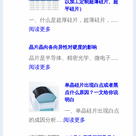
以加工定制超薄硅片、超
平硅片）
一、什么是超厚硅片，超薄硅片，……
：
阅读更多
4
寸
晶片晶向各向异性对硬度的影响
超
晶片是半导体、精密光学、微电子……
厚
：
阅读更多
硅
晶
片
片
单晶硅片出现白点或者黑
点什么原因？一文给你说
定
晶
明白
制
向
一、单晶硅片出现白点
（
各
：
的成因分析……
阅读更多
也
向
单
可
异