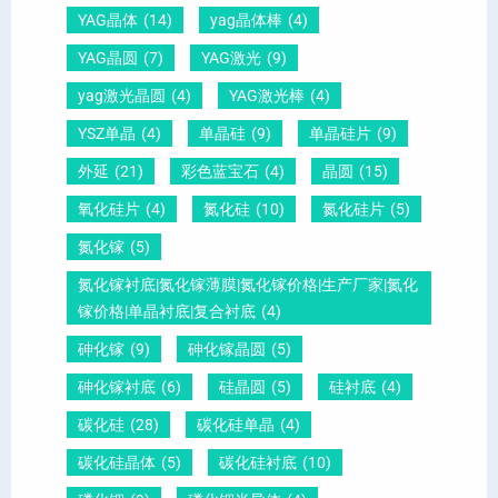
压
向
？
YAG晶体
(14)
yag晶体棒
(4)
电
1
一
YAG晶圆
(7)
YAG激光
(9)
晶
1
文
yag激光晶圆
(4)
YAG激光棒
(4)
圆
0
给
YSZ单晶
(4)
单晶硅
(9)
单晶硅片
(9)
锆
怎
你
外延
(21)
彩色蓝宝石
(4)
晶圆
(15)
钛
么
说
酸
测
明
氧化硅片
(4)
氮化硅
(10)
氮化硅片
(5)
铅
量
白
氮化镓
(5)
晶
？
氮化镓衬底|氮化镓薄膜|氮化镓价格|生产厂家|氮化
圆
镓价格|单晶衬底|复合衬底
(4)
砷化镓
(9)
砷化镓晶圆
(5)
砷化镓衬底
(6)
硅晶圆
(5)
硅衬底
(4)
碳化硅
(28)
碳化硅单晶
(4)
碳化硅晶体
(5)
碳化硅衬底
(10)