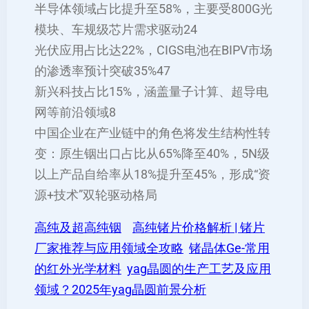
‌半导体领域‌占比提升至58%，主要受800G光
模块、车规级芯片需求驱动‌24
‌光伏应用‌占比达22%，CIGS电池在BIPV市场
的渗透率预计突破35%‌47
‌新兴科技‌占比15%，涵盖量子计算、超导电
网等前沿领域‌8
中国企业在产业链中的角色将发生结构性转
变：原生铟出口占比从65%降至40%，5N级
以上产品自给率从18%提升至45%，形成“资
源+技术”双轮驱动格局‌
高纯及超高纯铟
高纯锗片价格解析 | 锗片
厂家推荐与应用领域全攻略
锗晶体Ge-常用
的红外光学材料
yag晶圆的生产工艺及应用
领域？2025年yag晶圆前景分析