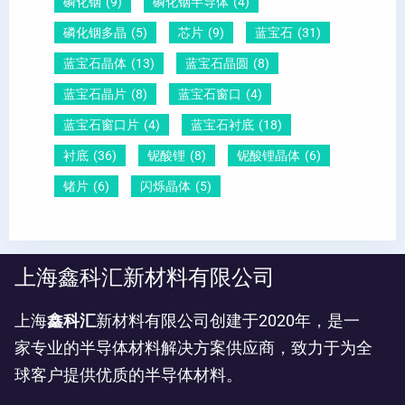
磷化铟
(9)
磷化铟半导体
(4)
磷化铟多晶
(5)
芯片
(9)
蓝宝石
(31)
蓝宝石晶体
(13)
蓝宝石晶圆
(8)
蓝宝石晶片
(8)
蓝宝石窗口
(4)
蓝宝石窗口片
(4)
蓝宝石衬底
(18)
衬底
(36)
铌酸锂
(8)
铌酸锂晶体
(6)
锗片
(6)
闪烁晶体
(5)
上海鑫科汇新材料有限公司
上海
鑫科汇
新材料有限公司创建于2020年，是一
家专业的半导体材料解决方案供应商，致力于为全
球客户提供优质的半导体材料。