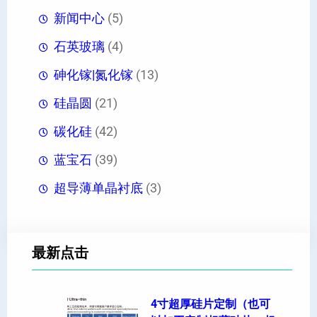
新闻中心
(5)
石英玻璃
(4)
砷化镓|氮化镓
(13)
硅晶圆
(21)
碳化硅
(42)
蓝宝石
(39)
超导薄单晶衬底
(3)
最新点击
4寸超厚硅片定制（也可