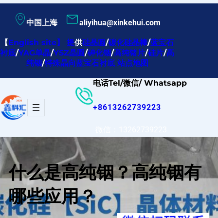
跳
中国上海
aliyihua@xinkehui.com
至
内
【
English site
】
提
供
硅晶圆
/
碳化硅晶棒
/
蓝宝石
衬底
/
YAG单晶
/
YSZ晶圆
/
砷化铟
/
高纯锗片
/
硅片
/
高
容
纯铟
/
特殊晶向蓝宝石衬底
站点地图
电话Tel/微信/ Whatsapp
+8613262739223
微信：13262739223
什么是高纯铟？高纯铟有
哪些应用？