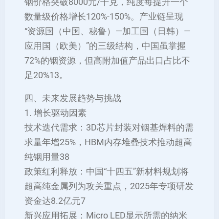
铟价格突破8000元/千克，纯度每提升一个
数量级价格增长120%-150%。产业链呈现
“资源国（中国、秘鲁）—加工国（日韩）—
应用国（欧美）”的三级结构，中国虽掌握
72%的铟资源，但高附加值产品出口占比不
足20%‌13。
四、未来发展趋势与挑战
1. 增长驱动因素
‌技术迭代需求‌：3D芯片封装对铟基焊料的需
求量年增25%，HBM内存堆叠技术推动超高
纯铟用量‌38
‌政策红利释放‌：中国“十四五”新材料规划将
超高纯金属列为攻关重点，2025年专项研发
资金达8.2亿元‌7
‌新兴应用拓展‌：Micro LED显示所需的纳米