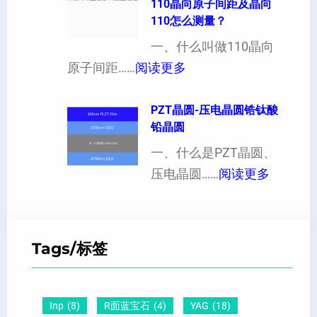
晶
110晶向原子间距及晶向
以
性
110怎么测量？
硅
加
对
片
一、什么叫做110晶向
工
硬
：
出
原子间距……
阅读更多
定
度
1
现
制
的
1
PZT晶圆-压电晶圆锆钛酸
白
超
影
铅晶圆
0
点
薄
响
晶
一、什么是PZT晶圆、
或
硅
：
向
压电晶圆……
阅读更多
者
片
P
原
黑
、
Z
子
点
超
T
间
什
平
Tags/标签
晶
距
么
硅
圆
及
原
片
-
晶
因
）
Inp
(8)
R面蓝宝石
(4)
YAG
(18)