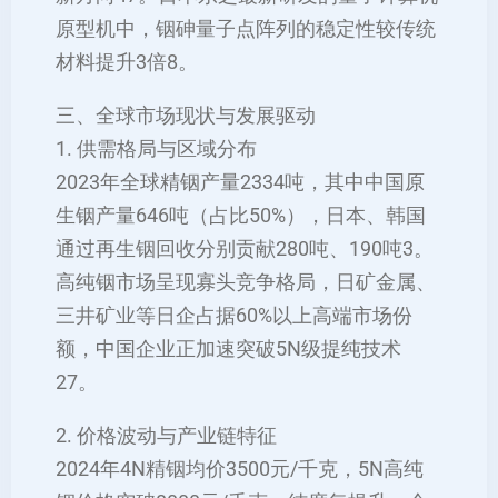
原型机中，铟砷量子点阵列的稳定性较传统
材料提升3倍‌8。
三、全球市场现状与发展驱动
1. 供需格局与区域分布
2023年全球精铟产量2334吨，其中中国原
生铟产量646吨（占比50%），日本、韩国
通过再生铟回收分别贡献280吨、190吨‌3。
高纯铟市场呈现寡头竞争格局，日矿金属、
三井矿业等日企占据60%以上高端市场份
额，中国企业正加速突破5N级提纯技术‌
27。
2. 价格波动与产业链特征
2024年4N精铟均价3500元/千克，5N高纯