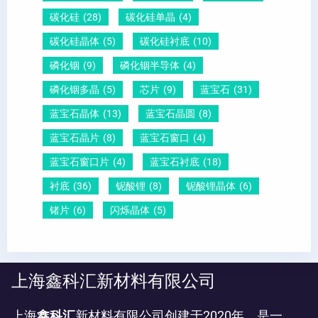
碳化硅
(28)
碳化硅单晶
(4)
碳化硅晶体
(5)
碳化硅衬底
(10)
磷化铟
(9)
磷化铟半导体
(4)
磷化铟多晶
(5)
芯片
(9)
蓝宝石
(31)
蓝宝石晶体
(13)
蓝宝石晶圆
(8)
蓝宝石晶片
(8)
蓝宝石窗口
(4)
蓝宝石窗口片
(4)
蓝宝石衬底
(18)
衬底
(36)
铌酸锂
(8)
铌酸锂晶体
(6)
锗片
(6)
闪烁晶体
(5)
上海鑫科汇新材料有限公司
上海
鑫科汇
新材料有限公司创建于2020年，是一