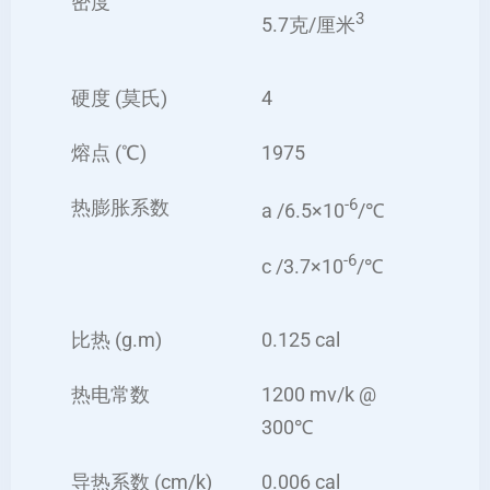
密度
3
5.7克/厘米
硬度 (莫氏)
4
熔点 (
℃)
1975
-6
热膨胀系数
a /6.5×10
/
℃
-6
c /3.7×10
/
℃
比热 (g.m)
0.125 cal
热电常数
1200 mv/k @
300
℃
导热系数 (cm/k)
0.006 cal