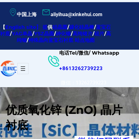
跳
中国上海
aliyihua@xinkehui.com
至
内
【
English site
】
提
供
硅晶圆
/
碳化硅晶棒
/
蓝宝石
衬底
/
YAG单晶
/
YSZ晶圆
/
砷化铟
/
高纯锗片
/
硅片
/
高
容
纯铟
/
特殊晶向蓝宝石衬底
站点地图
电话Tel/微信/ Whatsapp
+8613262739223
微信：13262739223
优质氧化锌 (ZnO) 晶片
衬底