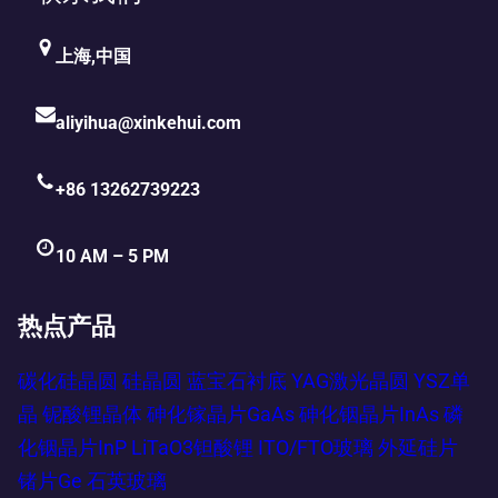
上海,中国
aliyihua@xinkehui.com
+86 13262739223
10 AM – 5 PM
热点产品
碳化硅晶圆
硅晶圆
蓝宝石衬底
YAG激光晶圆
YSZ单
晶
铌酸锂晶体
砷化镓晶片GaAs
砷化铟晶片InAs
磷
化铟晶片InP
LiTaO3钽酸锂
ITO/FTO玻璃
外延硅片
锗片Ge
石英玻璃