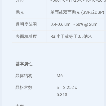
方位
<0001>, <11-20>, <10-10>±0.5
抛光
单面或双面抛光 (SSP或DSP)
透明度范围
0.4-0.6 um; > 50% @ 2um
表面粗糙度
Ra:
小于或等于
0.5纳米
基本属性
晶体结构
M6
晶格常数
a = 3.252 c =
5.313