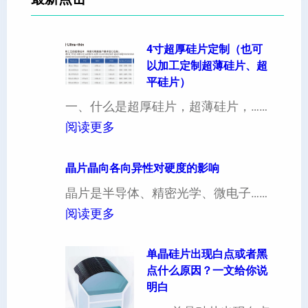
4寸超厚硅片定制（也可
以加工定制超薄硅片、超
平硅片）
一、什么是超厚硅片，超薄硅片，……
：
阅读更多
4
寸
晶片晶向各向异性对硬度的影响
超
晶片是半导体、精密光学、微电子……
厚
：
阅读更多
硅
晶
片
片
单晶硅片出现白点或者黑
点什么原因？一文给你说
定
晶
明白
制
向