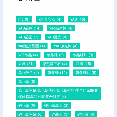
晶
距
么
硅
圆
及
原
片
-
晶
因
）
Inp
(8)
R面蓝宝石
(4)
YAG
(18)
压
向
？
YAG晶体
(14)
yag晶体棒
(4)
电
1
一
YAG晶圆
(7)
YAG激光
(9)
晶
1
文
yag激光晶圆
(4)
YAG激光棒
(4)
圆
0
给
YSZ单晶
(4)
单晶硅
(9)
单晶硅片
(9)
锆
怎
你
外延
(21)
彩色蓝宝石
(4)
晶圆
(15)
钛
么
说
酸
测
明
氧化硅片
(4)
氮化硅
(10)
氮化硅片
(5)
铅
量
白
氮化镓
(5)
晶
？
氮化镓衬底|氮化镓薄膜|氮化镓价格|生产厂家|氮化
圆
镓价格|单晶衬底|复合衬底
(4)
砷化镓
(9)
砷化镓晶圆
(5)
砷化镓衬底
(6)
硅晶圆
(5)
硅衬底
(4)