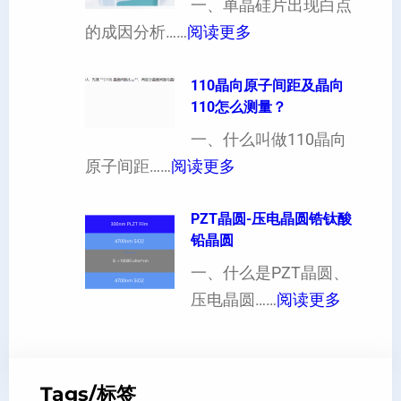
一、单晶硅片出现白点
（
各
：
的成因分析……
阅读更多
也
向
单
可
异
晶
110晶向原子间距及晶向
以
性
110怎么测量？
硅
加
对
片
一、什么叫做110晶向
工
硬
：
出
原子间距……
阅读更多
定
度
1
现
制
的
1
PZT晶圆-压电晶圆锆钛酸
白
超
影
铅晶圆
0
点
薄
响
晶
一、什么是PZT晶圆、
或
硅
：
向
压电晶圆……
阅读更多
者
片
P
原
黑
、
Z
子
点
超
T
间
什
平
Tags/标签