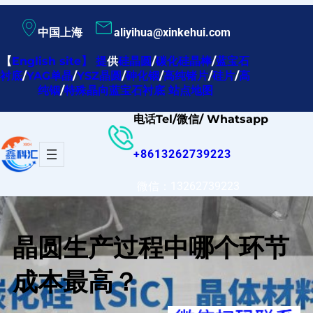
跳
中国上海
aliyihua@xinkehui.com
至
内
【
English site
】
提
供
硅晶圆
/
碳化硅晶棒
/
蓝宝石
衬底
/
YAG单晶
/
YSZ晶圆
/
砷化铟
/
高纯锗片
/
硅片
/
高
容
纯铟
/
特殊晶向蓝宝石衬底
站点地图
电话Tel/微信/ Whatsapp
+8613262739223
微信：13262739223
晶圆生产过程中哪个环节
成本最高？