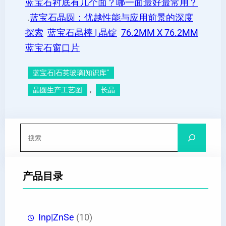
蓝宝石衬底有几个面？哪一面最好最常用？
.
蓝宝石晶圆：优越性能与应用前景的深度
探索
蓝宝石晶棒 | 晶锭
76.2MM X 76.2MM
蓝宝石窗口片
蓝宝石|石英玻璃|知识库”
, 
晶圆生产工艺图
长晶
搜
索
产品目录
Inp|ZnSe
(10)