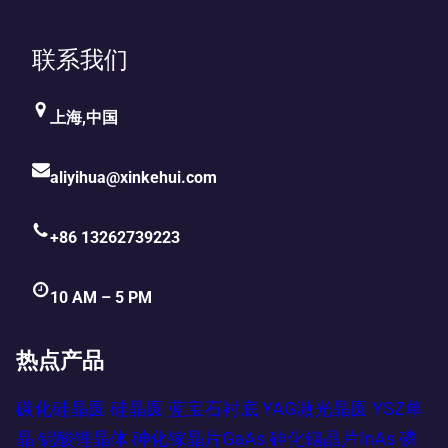
联系我们
上海,中国
aliyihua@xinkehui.com
+86 13262739223
10 AM – 5 PM
热点产品
碳化硅晶圆
硅晶圆
蓝宝石衬底
YAG激光晶圆
YSZ单
晶
铌酸锂晶体
砷化镓晶片GaAs
砷化铟晶片InAs
磷