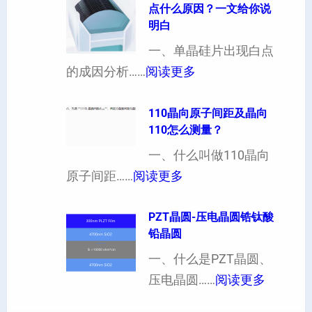
点什么原因？一文给你说
定
晶
明白
制
向
一、单晶硅片出现白点
（
各
：
的成因分析……
阅读更多
也
向
单
可
异
晶
110晶向原子间距及晶向
以
性
110怎么测量？
硅
加
对
片
一、什么叫做110晶向
工
硬
：
出
原子间距……
阅读更多
定
度
1
现
制
的
1
PZT晶圆-压电晶圆锆钛酸
白
超
影
铅晶圆
0
点
薄
响
晶
一、什么是PZT晶圆、
或
硅
：
向
压电晶圆……
阅读更多
者
片
P
原
黑
、