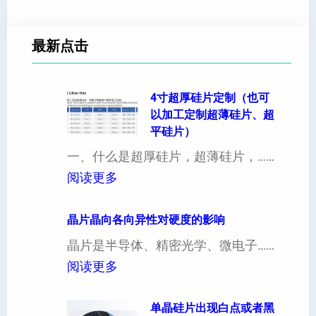
最新点击
4寸超厚硅片定制（也可
以加工定制超薄硅片、超
平硅片）
一、什么是超厚硅片，超薄硅片，……
：
阅读更多
4
寸
晶片晶向各向异性对硬度的影响
超
晶片是半导体、精密光学、微电子……
厚
：
阅读更多
硅
晶
片
片
单晶硅片出现白点或者黑