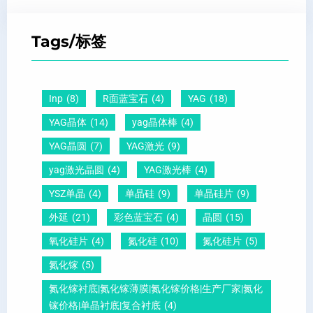
Z
子
点
超
T
间
什
平
Tags/标签
晶
距
么
硅
圆
及
原
片
-
晶
因
）
Inp
(8)
R面蓝宝石
(4)
YAG
(18)
压
向
？
YAG晶体
(14)
yag晶体棒
(4)
电
1
一
YAG晶圆
(7)
YAG激光
(9)
晶
1
文
yag激光晶圆
(4)
YAG激光棒
(4)
圆
0
给
YSZ单晶
(4)
单晶硅
(9)
单晶硅片
(9)
锆
怎
你
外延
(21)
彩色蓝宝石
(4)
晶圆
(15)
钛
么
说
酸
测
明
氧化硅片
(4)
氮化硅
(10)
氮化硅片
(5)
铅
量
白
氮化镓
(5)
晶
？
氮化镓衬底|氮化镓薄膜|氮化镓价格|生产厂家|氮化
圆
镓价格|单晶衬底|复合衬底
(4)