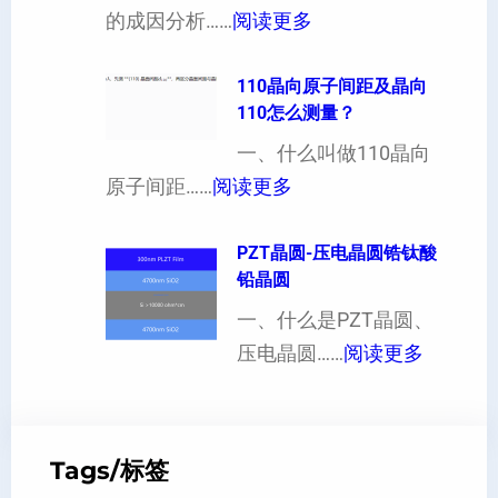
：
的成因分析……
阅读更多
也
向
单
可
异
晶
110晶向原子间距及晶向
以
性
110怎么测量？
硅
加
对
片
一、什么叫做110晶向
工
硬
：
出
原子间距……
阅读更多
定
度
1
现
制
的
1
PZT晶圆-压电晶圆锆钛酸
白
超
影
铅晶圆
0
点
薄
响
晶
一、什么是PZT晶圆、
或
硅
：
向
压电晶圆……
阅读更多
者
片
P
原
黑
、
Z
子
点
超
T
间
什
平
Tags/标签
晶
距
么
硅