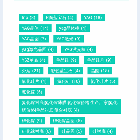
圆
及
原
片
-
晶
因
）
Inp
(8)
R面蓝宝石
(4)
YAG
(18)
压
向
？
YAG晶体
(14)
yag晶体棒
(4)
电
1
一
YAG晶圆
(7)
YAG激光
(9)
晶
1
文
yag激光晶圆
(4)
YAG激光棒
(4)
圆
0
给
YSZ单晶
(4)
单晶硅
(9)
单晶硅片
(9)
锆
怎
你
外延
(21)
彩色蓝宝石
(4)
晶圆
(15)
钛
么
说
酸
测
明
氧化硅片
(4)
氮化硅
(10)
氮化硅片
(5)
铅
量
白
氮化镓
(5)
晶
？
氮化镓衬底|氮化镓薄膜|氮化镓价格|生产厂家|氮化
圆
镓价格|单晶衬底|复合衬底
(4)
砷化镓
(9)
砷化镓晶圆
(5)
砷化镓衬底
(6)
硅晶圆
(5)
硅衬底
(4)