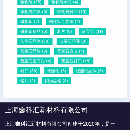
碳化硅
(28)
碳化硅单晶
(4)
碳化硅晶体
(5)
碳化硅衬底
(10)
磷化铟
(9)
磷化铟半导体
(4)
磷化铟多晶
(5)
芯片
(9)
蓝宝石
(31)
蓝宝石晶体
(13)
蓝宝石晶圆
(8)
蓝宝石晶片
(8)
蓝宝石窗口
(4)
蓝宝石窗口片
(4)
蓝宝石衬底
(18)
衬底
(36)
铌酸锂
(8)
铌酸锂晶体
(6)
锗片
(6)
闪烁晶体
(5)
上海鑫科汇新材料有限公司
上海
鑫科汇
新材料有限公司创建于2020年，是一