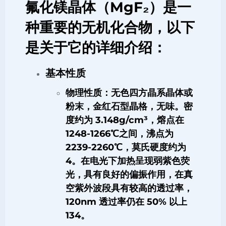
氟化镁晶体（MgF₂）是一
种重要的无机化合物，以下
是关于它的详细介绍：
基本性质
物理性质
：无色四方晶系晶体或
粉末，金红石型晶格，无味。密
度约为 3.148g/cm³，熔点在
1248-1266℃之间，沸点为
2239-2260℃，莫氏硬度约为
4。在电光下加热呈现弱紫色荧
光，具有良好的偏振作用，在真
空紫外波段具有较高的透过率，
120nm 透过率仍在 50% 以上
1
3
4
。