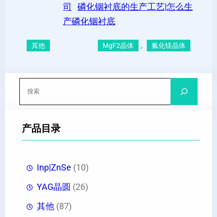
司
磷化铟衬底的生产工艺|怎么生
产磷化铟衬底
, 
其他
MgF2晶体
氟化镁晶体
搜
索
产品目录
Inp|ZnSe
(10)
YAG晶圆
(26)
其他
(87)