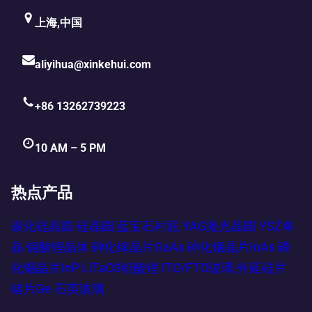
上海,中国
aliyihua@xinkehui.com
+86 13262739223
10 AM – 5 PM
热点产品
碳化硅晶圆
硅晶圆
蓝宝石衬底
YAG激光晶圆
YSZ单
晶
铌酸锂晶体
砷化镓晶片GaAs
砷化铟晶片InAs
磷
化铟晶片InP
LiTaO3钽酸锂
ITO/FTO玻璃
外延硅片
锗片Ge
石英玻璃