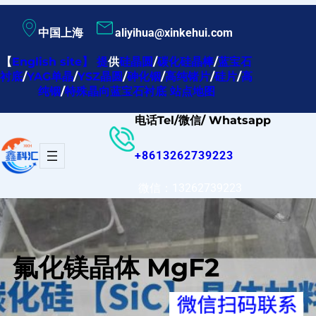
跳
中国上海
aliyihua@xinkehui.com
至
内
【
English site
】
提
供
硅晶圆
/
碳化硅晶棒
/
蓝宝石
衬底
/
YAG单晶
/
YSZ晶圆
/
砷化铟
/
高纯锗片
/
硅片
/
高
容
纯铟
/
特殊晶向蓝宝石衬底
站点地图
电话Tel/微信/ Whatsapp
+8613262739223
微信：13262739223
氟化镁晶体 MgF2