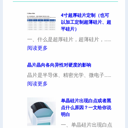
4寸超厚硅片定制（也可
以加工定制超薄硅片、超
平硅片）
一、什么是超厚硅片，超薄硅片，……
：
阅读更多
4
寸
晶片晶向各向异性对硬度的影响
超
晶片是半导体、精密光学、微电子……
厚
：
阅读更多
硅
晶
片
片
单晶硅片出现白点或者黑
点什么原因？一文给你说
定
晶
明白
制
向
一、单晶硅片出现白点
（
各