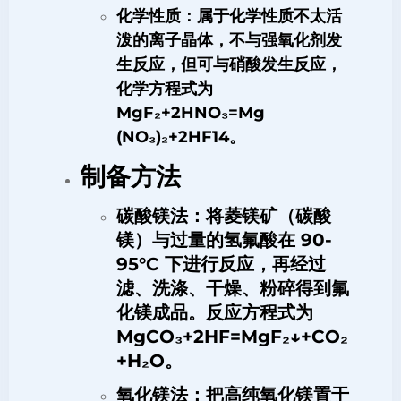
化学性质
：属于化学性质不太活
泼的离子晶体，不与强氧化剂发
生反应，但可与硝酸发生反应，
化学方程式为
MgF₂+2HNO₃=Mg
(NO₃)₂+2HF
1
4
。
制备方法
碳酸镁法
：将菱镁矿（碳酸
镁）与过量的氢氟酸在 90-
95°C 下进行反应，再经过
滤、洗涤、干燥、粉碎得到氟
化镁成品。反应方程式为
MgCO₃+2HF=MgF₂↓+CO₂
+H₂O。
氧化镁法
：把高纯氧化镁置于