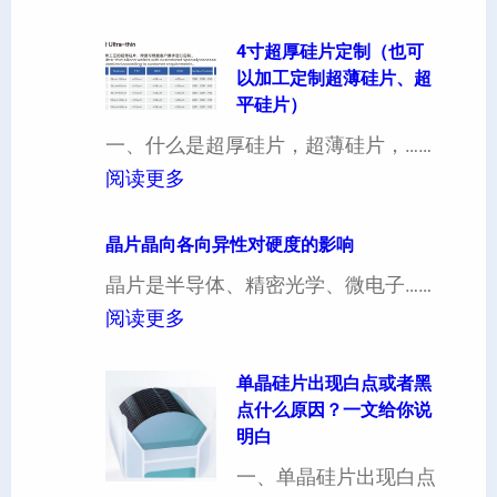
4寸超厚硅片定制（也可
以加工定制超薄硅片、超
平硅片）
一、什么是超厚硅片，超薄硅片，……
：
阅读更多
4
寸
晶片晶向各向异性对硬度的影响
超
晶片是半导体、精密光学、微电子……
厚
：
阅读更多
硅
晶
片
片
单晶硅片出现白点或者黑
点什么原因？一文给你说
定
晶
明白
制
向
一、单晶硅片出现白点
（
各