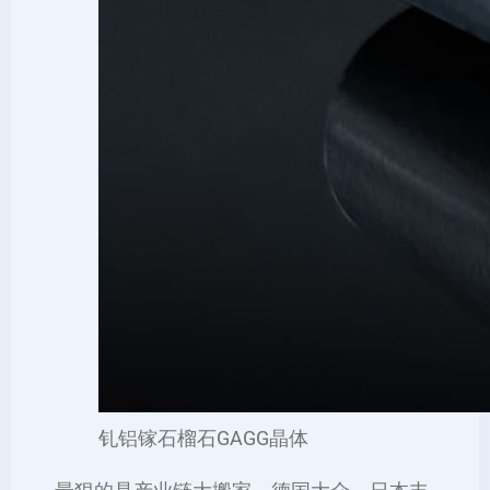
钆铝镓石榴石GAGG晶体