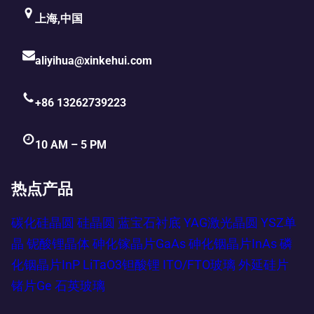
上海,中国
aliyihua@xinkehui.com
+86 13262739223
10 AM – 5 PM
热点产品
碳化硅晶圆
硅晶圆
蓝宝石衬底
YAG激光晶圆
YSZ单
晶
铌酸锂晶体
砷化镓晶片GaAs
砷化铟晶片InAs
磷
化铟晶片InP
LiTaO3钽酸锂
ITO/FTO玻璃
外延硅片
锗片Ge
石英玻璃