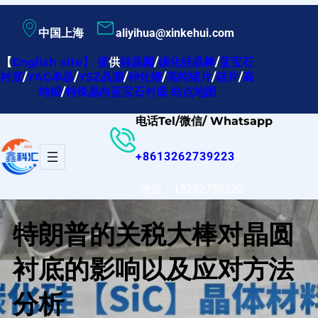
跳
中国上海
aliyihua@xinkehui.com
至
内
【
English site
】
提
供
硅晶圆
/
碳化硅晶棒
/
蓝宝石
衬底
/
YAG单晶
/
YSZ晶圆
/
砷化铟
/
高纯锗片
/
硅片
/
高
容
纯铟
/
特殊晶向蓝宝石衬底
站点地图
电话Tel/微信/ Whatsapp
+8613262739223
微信：13262739223
特朗普的关税大棒对晶圆
衬底的影响以及应对方法
分析