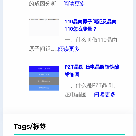
：
的成因分析……
阅读更多
也
向
单
可
异
晶
110晶向原子间距及晶向
以
性
110怎么测量？
硅
加
对
片
一、什么叫做110晶向
工
硬
：
出
原子间距……
阅读更多
定
度
1
现
制
的
1
PZT晶圆-压电晶圆锆钛酸
白
超
影
铅晶圆
0
点
薄
响
晶
一、什么是PZT晶圆、
或
硅
：
向
压电晶圆……
阅读更多
者
片
P
原
黑
、
Z
子
点
超
T
间
什
平
Tags/标签
晶
距
么
硅