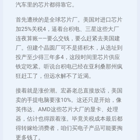
汽车里的芯片都得靠它。
‌首先遭殃的是全球芯片厂‌。美国对进口芯片
加25%关税‌4，逼着台积电、三星这些大厂
连夜算账——要么交钱，要么赶紧去美国建
厂。但建个晶圆厂可不是搭积木，从选址到
投产至少得三年多‌4，这段时间里芯片供应
铁定吃紧。听说台积电已经在亚利桑那州疯
狂赶工了，但远水解不了近渴‌。
‌接着就是涨价潮‌。宏碁老总直接放话，美国
卖的手提电脑要涨10%‌。这还只是开始，像
英伟达、AMD这些芯片大厂的显卡、处理
器，估计也得跟着涨。毕竟关税成本最后都
得转嫁给消费者，咱们买电子产品可能要掏
更多钱了‌。