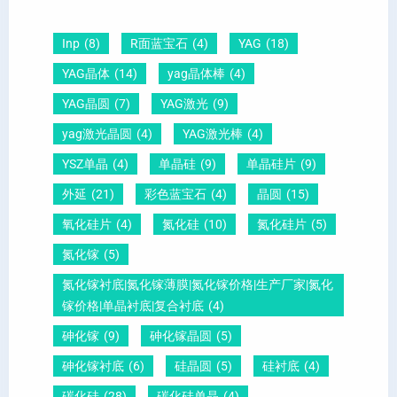
圆
及
原
片
-
晶
因
）
Inp
(8)
R面蓝宝石
(4)
YAG
(18)
压
向
？
YAG晶体
(14)
yag晶体棒
(4)
电
1
一
YAG晶圆
(7)
YAG激光
(9)
晶
1
文
yag激光晶圆
(4)
YAG激光棒
(4)
圆
0
给
YSZ单晶
(4)
单晶硅
(9)
单晶硅片
(9)
锆
怎
你
外延
(21)
彩色蓝宝石
(4)
晶圆
(15)
钛
么
说
酸
测
明
氧化硅片
(4)
氮化硅
(10)
氮化硅片
(5)
铅
量
白
氮化镓
(5)
晶
？
氮化镓衬底|氮化镓薄膜|氮化镓价格|生产厂家|氮化
圆
镓价格|单晶衬底|复合衬底
(4)
砷化镓
(9)
砷化镓晶圆
(5)
砷化镓衬底
(6)
硅晶圆
(5)
硅衬底
(4)
碳化硅
(28)
碳化硅单晶
(4)