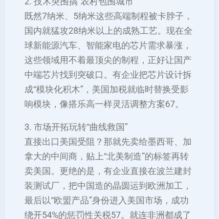
‌2. 技术突围搞“农村包围城市”‌
既然7纳米、5纳米这些高端制程被卡脖子，
国内就猛攻28纳米以上的成熟工艺。现在全
球新能源汽车、智能家电的芯片需求暴涨，
这些领域用不着最顶尖的制程，正好让国产
中端芯片找到突破口。有企业把芯片设计拆
成“模块化积木”，美国加税就临时替换受影
响模块，像搭乐高一样灵活调整方案‌67。
‌3. 市场开拓玩转“曲线救国”‌
直接出口美国受阻？那就先卖给墨西哥、加
拿大的中间商，贴上“北美制造”的标签再转
卖美国。更绝的是，有企业直接在波兰建封
装测试厂，把中国造的晶圆运到欧洲加工，
最后以“欧盟产品”身份进入美国市场，成功
绕开54%的惩罚性关税‌57。就连非洲都成了