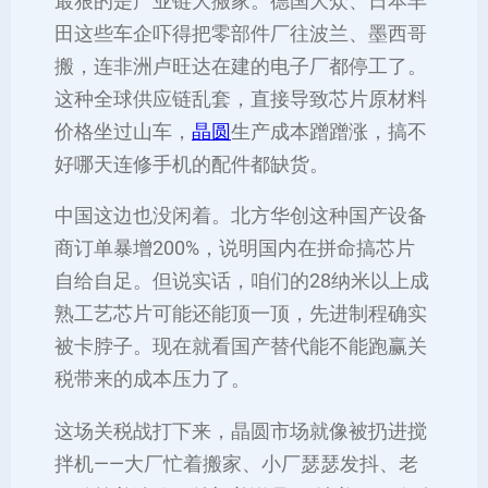
‌最狠的是产业链大搬家‌。德国大众、日本丰
田这些车企吓得把零部件厂往波兰、墨西哥
搬‌，连非洲卢旺达在建的电子厂都停工了。
这种全球供应链乱套，直接导致芯片原材料
价格坐过山车，
晶圆
生产成本蹭蹭涨，搞不
好哪天连修手机的配件都缺货‌。
‌中国这边也没闲着‌。北方华创这种国产设备
商订单暴增200%‌，说明国内在拼命搞芯片
自给自足。但说实话，咱们的28纳米以上成
熟工艺芯片可能还能顶一顶，先进制程确实
被卡脖子‌。现在就看国产替代能不能跑赢关
税带来的成本压力了‌。
这场关税战打下来，晶圆市场就像被扔进搅
拌机——大厂忙着搬家、小厂瑟瑟发抖、老