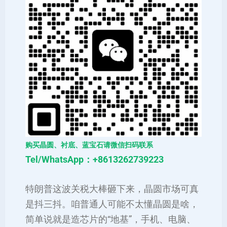
购买晶圆、衬底、蓝宝石请微信扫码联系
Tel/WhatsApp：+8613262739223
特朗普这波关税大棒砸下来，晶圆市场可真
是抖三抖。咱普通人可能不太懂晶圆是啥，
简单说就是造芯片的“地基”，手机、电脑、