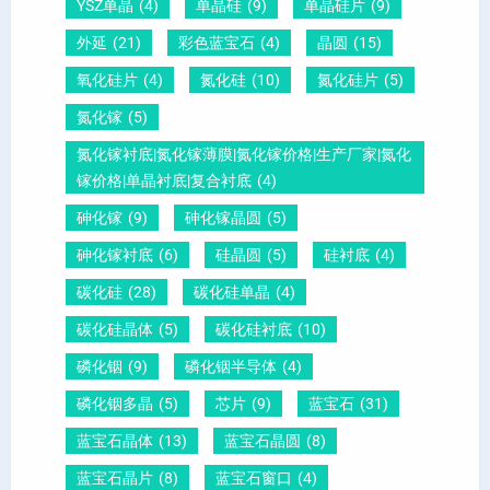
YSZ单晶
(4)
单晶硅
(9)
单晶硅片
(9)
锆
怎
你
外延
(21)
彩色蓝宝石
(4)
晶圆
(15)
钛
么
说
酸
测
明
氧化硅片
(4)
氮化硅
(10)
氮化硅片
(5)
铅
量
白
氮化镓
(5)
晶
？
氮化镓衬底|氮化镓薄膜|氮化镓价格|生产厂家|氮化
圆
镓价格|单晶衬底|复合衬底
(4)
砷化镓
(9)
砷化镓晶圆
(5)
砷化镓衬底
(6)
硅晶圆
(5)
硅衬底
(4)
碳化硅
(28)
碳化硅单晶
(4)
碳化硅晶体
(5)
碳化硅衬底
(10)
磷化铟
(9)
磷化铟半导体
(4)
磷化铟多晶
(5)
芯片
(9)
蓝宝石
(31)
蓝宝石晶体
(13)
蓝宝石晶圆
(8)
蓝宝石晶片
(8)
蓝宝石窗口
(4)