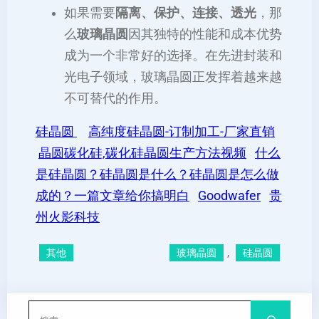
如果需要
隔离、保护、连接、透光
，那
么
玻璃晶圆
因其独特的性能和成本优势
成为一个非常好的选择。在先进封装和
光电子领域，玻璃晶圆正发挥着越来越
不可替代的作用。
硅晶圆
高纯度硅晶圆-订制加工-厂家直销
晶圆碳化硅,碳化硅晶圆生产方法视频
什么
是硅晶圆？硅晶圆是什么？硅晶圆是怎么做
成的？一篇文章给你搞明白
Goodwafer
贵
州火影科技
, 
其他
玻璃晶圆
硅晶圆
搜