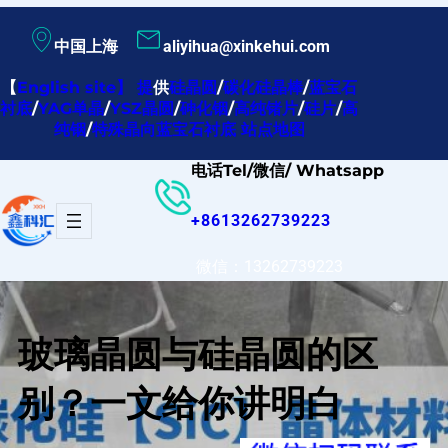
跳
中国上海
aliyihua@xinkehui.com
至
内
【
English site
】
提
供
硅晶圆
/
碳化硅晶棒
/
蓝宝石
衬底
/
YAG单晶
/
YSZ晶圆
/
砷化铟
/
高纯锗片
/
硅片
/
高
容
纯铟
/
特殊晶向蓝宝石衬底
站点地图
电话Tel/微信/ Whatsapp
+8613262739223
微信：13262739223
玻璃晶圆与硅晶圆的区
别？一文给你讲明白