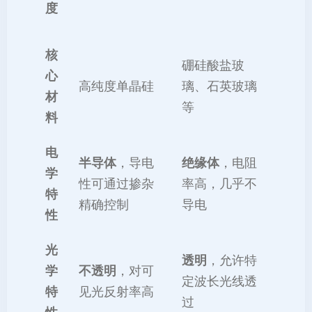
度
核
硼硅酸盐玻
心
高纯度单晶硅
璃、石英玻璃
材
等
料
电
半导体
，导电
绝缘体
，电阻
学
性可通过掺杂
率高，几乎不
特
精确控制
导电
性
光
透明
，允许特
学
不透明
，对可
定波长光线透
特
见光反射率高
过