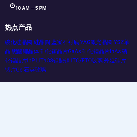
10 AM – 5 PM
热点产品
碳化硅晶圆
硅晶圆
蓝宝石衬底
YAG激光晶圆
YSZ单
晶
铌酸锂晶体
砷化镓晶片GaAs
砷化铟晶片InAs
磷
化铟晶片InP
LiTaO3钽酸锂
ITO/FTO玻璃
外延硅片
锗片Ge
石英玻璃