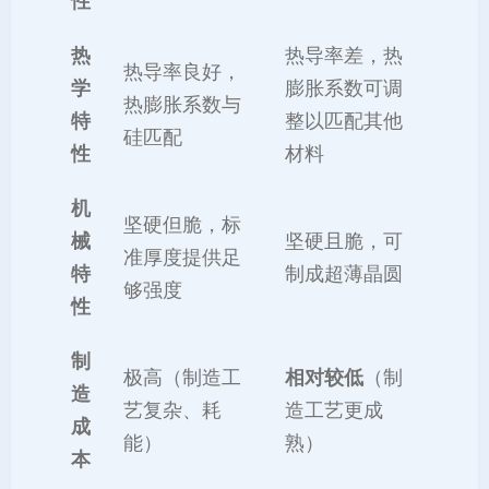
性
热
热导率差，热
热导率良好，
学
膨胀系数可调
热膨胀系数与
特
整以匹配其他
硅匹配
性
材料
机
坚硬但脆，标
械
坚硬且脆，可
准厚度提供足
特
制成超薄晶圆
够强度
性
制
极高（制造工
相对较低
（制
造
艺复杂、耗
造工艺更成
成
能）
熟）
本