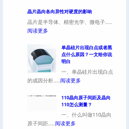
4
寸
晶片晶向各向异性对硬度的影响
超
晶片是半导体、精密光学、微电子……
厚
：
阅读更多
硅
晶
片
片
单晶硅片出现白点或者黑
点什么原因？一文给你说
定
晶
明白
制
向
一、单晶硅片出现白点
（
各
：
的成因分析……
阅读更多
也
向
单
可
异
晶
110晶向原子间距及晶向
以
性
110怎么测量？
硅
加
对
片
一、什么叫做110晶向
工
硬
：
出
原子间距……
阅读更多
定
度