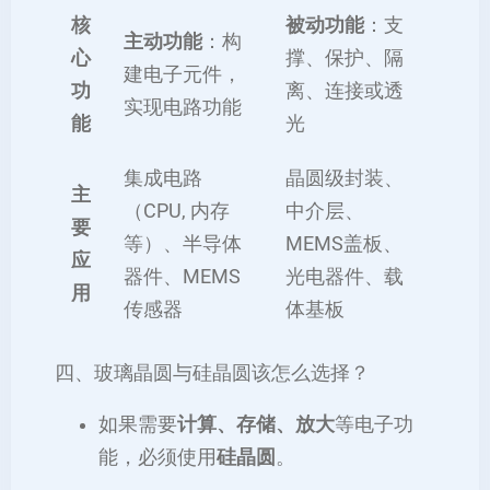
核
被动功能
：支
主动功能
：构
心
撑、保护、隔
建电子元件，
功
离、连接或透
实现电路功能
能
光
集成电路
晶圆级封装、
主
（CPU, 内存
中介层、
要
等）、半导体
MEMS盖板、
应
器件、MEMS
光电器件、载
用
传感器
体基板
四、玻璃晶圆与硅晶圆该怎么选择？
如果需要
计算、存储、放大
等电子功
能，必须使用
硅晶圆
。