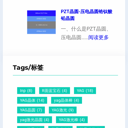
1
现
制
的
1
PZT晶圆-压电晶圆锆钛酸
白
超
影
铅晶圆
0
点
薄
响
晶
一、什么是PZT晶圆、
或
硅
：
向
压电晶圆……
阅读更多
者
片
P
原
黑
、
Z
子
点
超
T
间
什
平
Tags/标签
晶
距
么
硅
圆
及
原
片
-
晶
因
）
Inp
(8)
R面蓝宝石
(4)
YAG
(18)
压
向
？
YAG晶体
(14)
yag晶体棒
(4)
电
1
一
YAG晶圆
(7)
YAG激光
(9)
晶
1
文
yag激光晶圆
(4)
YAG激光棒
(4)
圆
0
给