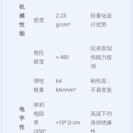
机
械
2.23
轻量化设
密度
性
g/cm³
计优势
能
抗表面划
努氏
≈ 480
伤能力较
硬度
强
弹性
64
刚性高，
模量
kN/mm²
不易变形
体积
电
电阻
高温下仍
学
率
>10⁸ Ω·cm
保持绝缘
性
(350°
性