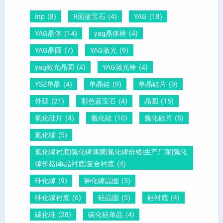
-
晶
因
）
Inp
(8)
R面蓝宝石
(4)
YAG
(18)
压
向
？
YAG晶体
(14)
yag晶体棒
(4)
电
1
一
YAG晶圆
(7)
YAG激光
(9)
晶
1
文
yag激光晶圆
(4)
YAG激光棒
(4)
圆
0
给
YSZ单晶
(4)
单晶硅
(9)
单晶硅片
(9)
锆
怎
你
外延
(21)
彩色蓝宝石
(4)
晶圆
(15)
钛
么
说
酸
测
明
氧化硅片
(4)
氮化硅
(10)
氮化硅片
(5)
铅
量
白
氮化镓
(5)
晶
？
氮化镓衬底|氮化镓薄膜|氮化镓价格|生产厂家|氮化
圆
镓价格|单晶衬底|复合衬底
(4)
砷化镓
(9)
砷化镓晶圆
(5)
砷化镓衬底
(6)
硅晶圆
(5)
硅衬底
(4)
碳化硅
(28)
碳化硅单晶
(4)