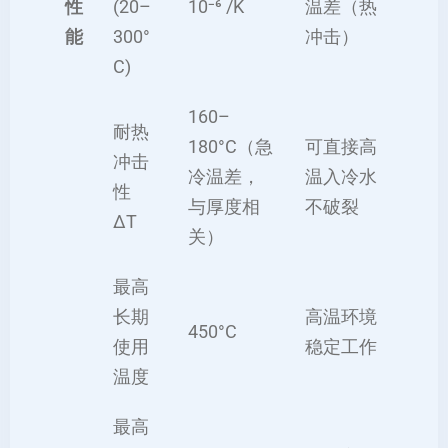
性
(20–
10⁻⁶ /K
温差（热
能
300°
冲击）
C)
160–
耐热
180°C（急
可直接高
冲击
冷温差，
温入冷水
性
与厚度相
不破裂
ΔT
关）
最高
长期
高温环境
450°C
使用
稳定工作
温度
最高