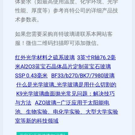
体要求（如最高使用温度、化学环境、光学
性能、厚度等）参考肖特公司的详细产品技
术参数表。
如果您需要采购肖特玻璃请联系本网站客
服！微信二维码扫描即可添加微信。
红外光学材料之硫系玻璃
3英寸R轴76.2毫
米Al2O3蓝宝石晶体晶片定制蓝宝石玻璃
SSP 0.43毫米
BF33/b270/BK7/7980玻璃
什么是光学玻璃_光学玻璃是用什么切割的
K9光学玻璃曲面抛光常见问题：解决技巧
与方法
AZO玻璃—广泛应用于太阳能电
池、生物实验、电化学实验、大型大学实验
室等新的科技领域