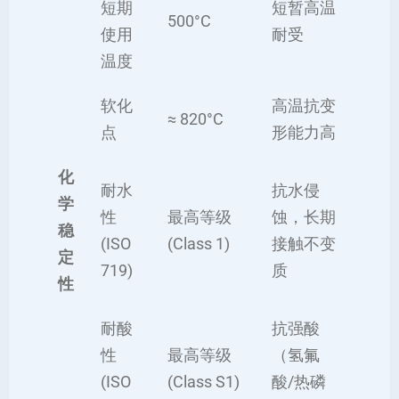
短期
短暂高温
500°C
使用
耐受
温度
软化
高温抗变
≈ 820°C
点
形能力高
化
耐水
抗水侵
学
性
最高等级
蚀，长期
稳
(ISO
(Class 1)
接触不变
定
719)
质
性
耐酸
抗强酸
性
最高等级
（氢氟
(ISO
(Class S1)
酸/热磷