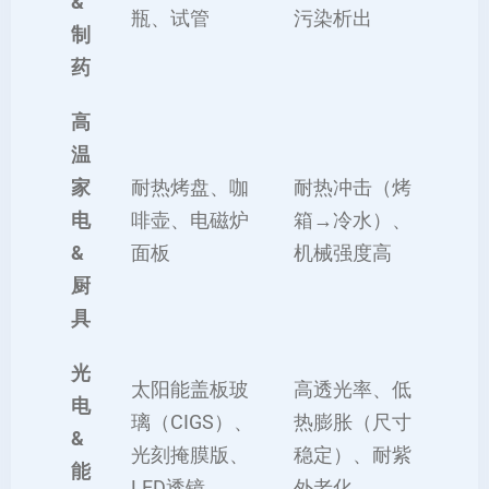
&
瓶、试管
污染析出
制
药
高
温
家
耐热烤盘、咖
耐热冲击（烤
电
啡壶、电磁炉
箱→冷水）、
&
面板
机械强度高
厨
具
光
太阳能盖板玻
高透光率、低
电
璃（CIGS）、
热膨胀（尺寸
&
光刻掩膜版、
稳定）、耐紫
能
LED透镜
外老化