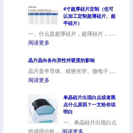
4寸超厚硅片定制（也可
以加工定制超薄硅片、超
平硅片）
一、什么是超厚硅片，超薄硅片，……
：
阅读更多
4
寸
晶片晶向各向异性对硬度的影响
超
晶片是半导体、精密光学、微电子……
厚
：
阅读更多
硅
晶
片
片
单晶硅片出现白点或者黑
点什么原因？一文给你说
定
晶
明白
制
向
一、单晶硅片出现白点
（
各
：
的成因分析……
阅读更多
也