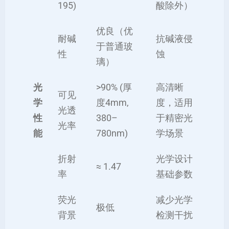
195)
酸除外）
优良（优
耐碱
抗碱液侵
于普通玻
性
蚀
璃）
光
>90% (厚
高清晰
可见
学
度4mm,
度，适用
光透
性
380–
于精密光
光率
能
780nm)
学场景
折射
光学设计
≈ 1.47
率
基础参数
荧光
减少光学
极低
背景
检测干扰