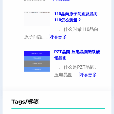
向
单
可
异
晶
110晶向原子间距及晶向
以
性
110怎么测量？
硅
加
对
片
一、什么叫做110晶向
工
硬
：
出
原子间距……
阅读更多
定
度
1
现
制
的
1
PZT晶圆-压电晶圆锆钛酸
白
超
影
铅晶圆
0
点
薄
响
晶
一、什么是PZT晶圆、
或
硅
：
向
压电晶圆……
阅读更多
者
片
P
原
黑
、
Z
子
点
超
T
间
什
平
Tags/标签
晶
距
么
硅
圆
及
原
片