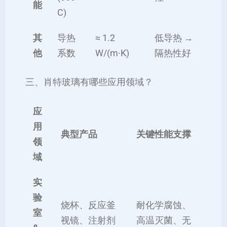
能
C)
其
导热
≈ 1.2
低导热 →
他
系数
W/(m·K)
隔热性好
三、肖特玻璃有哪些应用领域？
应
用
典型产品
关键性能支撑
领
域
实
验
烧杯、反应釜
耐化学腐蚀、
室
视镜、注射剂
高温灭菌、无