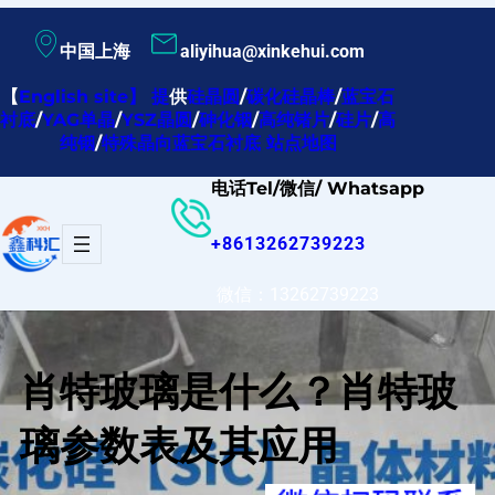
跳
中国上海
aliyihua@xinkehui.com
至
内
【
English site
】
提
供
硅晶圆
/
碳化硅晶棒
/
蓝宝石
衬底
/
YAG单晶
/
YSZ晶圆
/
砷化铟
/
高纯锗片
/
硅片
/
高
容
纯铟
/
特殊晶向蓝宝石衬底
站点地图
电话Tel/微信/ Whatsapp
+8613262739223
微信：13262739223
肖特玻璃是什么？肖特玻
璃参数表及其应用