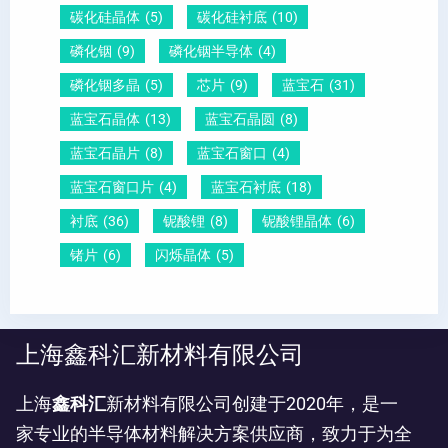
碳化硅晶体
(5)
碳化硅衬底
(10)
磷化铟
(9)
磷化铟半导体
(4)
磷化铟多晶
(5)
芯片
(9)
蓝宝石
(31)
蓝宝石晶体
(13)
蓝宝石晶圆
(8)
蓝宝石晶片
(8)
蓝宝石窗口
(4)
蓝宝石窗口片
(4)
蓝宝石衬底
(18)
衬底
(36)
铌酸锂
(8)
铌酸锂晶体
(6)
锗片
(6)
闪烁晶体
(5)
上海鑫科汇新材料有限公司
上海
鑫科汇
新材料有限公司创建于2020年，是一
家专业的半导体材料解决方案供应商，致力于为全