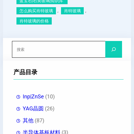
蓝宝石|石英玻璃|知识库”
, 
, 
怎么购买肖特玻璃
肖特玻璃
肖特玻璃的价格
搜
索
产品目录
Inp|ZnSe
(10)
YAG晶圆
(26)
其他
(87)
半导体基板材料
(3)