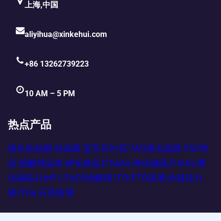
上海,中国
aliyihua@xinkehui.com
+86 13262739223
10 AM – 5 PM
热点产品
碳化硅晶圆
硅晶圆
蓝宝石衬底
YAG激光晶圆
YSZ单
晶
铌酸锂晶体
砷化镓晶片GaAs
砷化铟晶片InAs
磷
化铟晶片InP
LiTaO3钽酸锂
ITO/FTO玻璃
外延硅片
锗片Ge
石英玻璃