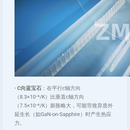
· C向蓝宝石
：在平行c轴方向
（8.3×10⁻⁶/K）比垂直c轴方向
（7.5×10⁻⁶/K）膨胀略大，可能导致异质外
延生长（如GaN-on-Sapphire）时产生热应
力。