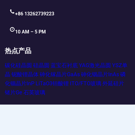
+86 13262739223
10 AM – 5 PM
热点产品
碳化硅晶圆
硅晶圆
蓝宝石衬底
YAG激光晶圆
YSZ单
晶
铌酸锂晶体
砷化镓晶片GaAs
砷化铟晶片InAs
磷
化铟晶片InP
LiTaO3钽酸锂
ITO/FTO玻璃
外延硅片
锗片Ge
石英玻璃