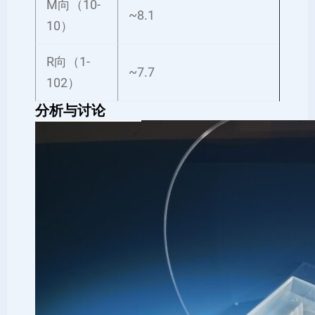
M向（10-
~8.1
10）
R向（1-
~7.7
102）
分析与讨论