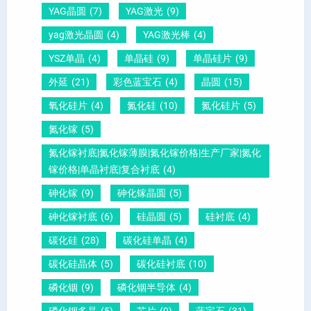
电
1
一
YAG晶圆
(7)
YAG激光
(9)
晶
1
文
yag激光晶圆
(4)
YAG激光棒
(4)
圆
0
给
YSZ单晶
(4)
单晶硅
(9)
单晶硅片
(9)
锆
怎
你
外延
(21)
彩色蓝宝石
(4)
晶圆
(15)
钛
么
说
酸
测
明
氧化硅片
(4)
氮化硅
(10)
氮化硅片
(5)
铅
量
白
氮化镓
(5)
晶
？
氮化镓衬底|氮化镓薄膜|氮化镓价格|生产厂家|氮化
圆
镓价格|单晶衬底|复合衬底
(4)
砷化镓
(9)
砷化镓晶圆
(5)
砷化镓衬底
(6)
硅晶圆
(5)
硅衬底
(4)
碳化硅
(28)
碳化硅单晶
(4)
碳化硅晶体
(5)
碳化硅衬底
(10)
磷化铟
(9)
磷化铟半导体
(4)