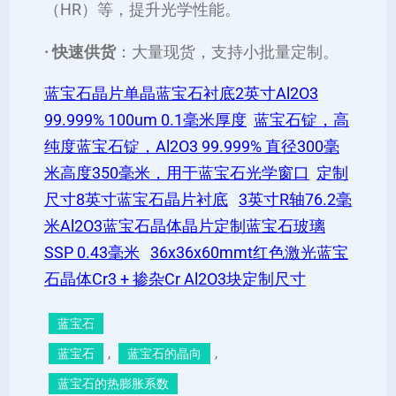
（HR）等，提升光学性能。
· 快速供货
：大量现货，支持小批量定制。
蓝宝石晶片单晶蓝宝石衬底2英寸Al2O3
99.999% 100um 0.1毫米厚度
蓝宝石锭，高
纯度蓝宝石锭，Al2O3 99.999% 直径300毫
米高度350毫米，用于蓝宝石光学窗口
定制
尺寸8英寸蓝宝石晶片衬底
3英寸R轴76.2毫
米Al2O3蓝宝石晶体晶片定制蓝宝石玻璃
SSP 0.43毫米
36x36x60mmt红色激光蓝宝
石晶体Cr3 + 掺杂Cr Al2O3块定制尺寸
蓝宝石
, 
, 
蓝宝石
蓝宝石的晶向
蓝宝石的热膨胀系数