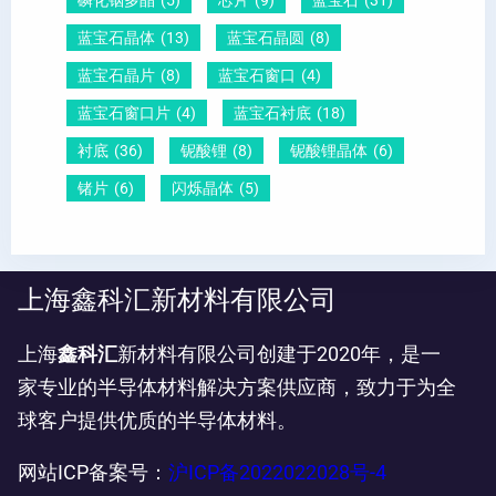
磷化铟多晶
(5)
芯片
(9)
蓝宝石
(31)
蓝宝石晶体
(13)
蓝宝石晶圆
(8)
蓝宝石晶片
(8)
蓝宝石窗口
(4)
蓝宝石窗口片
(4)
蓝宝石衬底
(18)
衬底
(36)
铌酸锂
(8)
铌酸锂晶体
(6)
锗片
(6)
闪烁晶体
(5)
上海鑫科汇新材料有限公司
上海
鑫科汇
新材料有限公司创建于2020年，是一
家专业的半导体材料解决方案供应商，致力于为全
球客户提供优质的半导体材料。
网站ICP备案号：
沪ICP备2022022028号-4