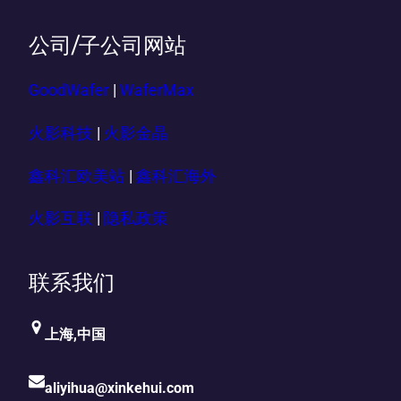
公司/子公司网站
GoodWafer
|
WaferMax
火影科技
|
火影金晶
鑫科汇欧美站
|
鑫科汇海外
火影互联
|
隐私政策
联系我们
上海,中国
aliyihua@xinkehui.com