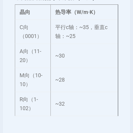
晶向
热导率（W/m·K）
C向
平行c轴：~35，垂直c
（0001）
轴：~25
A向（11-
~30
20）
M向（10-
~28
10）
R向（1-
~32
102）