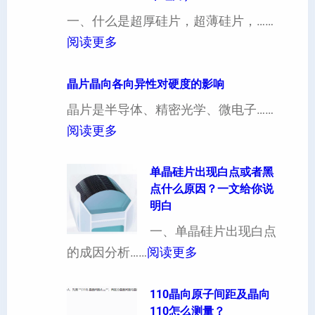
一、什么是超厚硅片，超薄硅片，……
：
阅读更多
4
寸
晶片晶向各向异性对硬度的影响
超
晶片是半导体、精密光学、微电子……
厚
：
阅读更多
硅
晶
片
片
单晶硅片出现白点或者黑
点什么原因？一文给你说
定
晶
明白
制
向
一、单晶硅片出现白点
（
各
：
的成因分析……
阅读更多
也
向
单
可
异
晶
110晶向原子间距及晶向
以
性
110怎么测量？