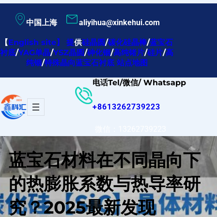
跳
中国上海
aliyihua@xinkehui.com
至
内
【
English site
】
提
供
硅晶圆
/
碳化硅晶棒
/
蓝宝石
衬底
/
YAG单晶
/
YSZ晶圆
/
砷化铟
/
高纯锗片
/
硅片
/
高
容
纯铟
/
特殊晶向蓝宝石衬底
站点地图
电话Tel/微信/ Whatsapp
+8613262739223
微信：13262739223
蓝宝石材料在不同晶向下
的热膨胀系数与热导率研
究？2025最新发现