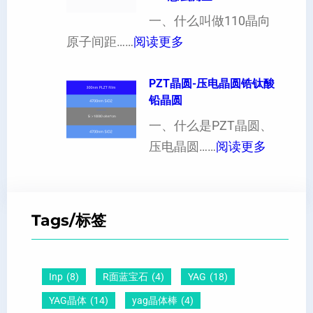
硅
加
对
片
一、什么叫做110晶向
工
硬
：
出
原子间距……
阅读更多
定
度
1
现
制
的
1
PZT晶圆-压电晶圆锆钛酸
白
超
影
铅晶圆
0
点
薄
响
晶
一、什么是PZT晶圆、
或
硅
：
向
压电晶圆……
阅读更多
者
片
P
原
黑
、
Z
子
点
超
T
间
什
平
Tags/标签
晶
距
么
硅
圆
及
原
片
-
晶
因
）
Inp
(8)
R面蓝宝石
(4)
YAG
(18)
压
向
？
YAG晶体
(14)
yag晶体棒
(4)