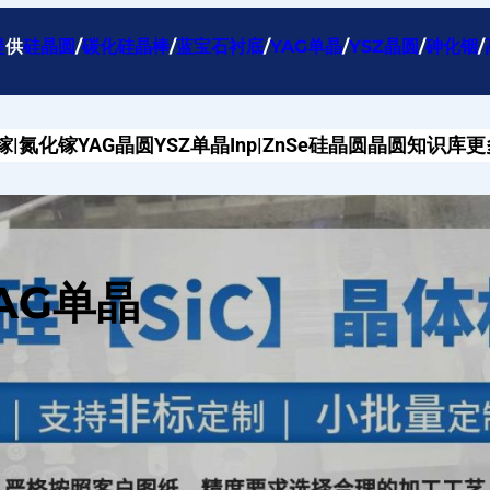
提
供
硅晶圆
/
碳化硅晶棒
/
蓝宝石衬底
/
YAG单晶
/
YSZ晶圆
/
砷化铟
/
镓|氮化镓
YAG晶圆
YSZ单晶
Inp|ZnSe
硅晶圆
晶圆知识库
更
AG单晶