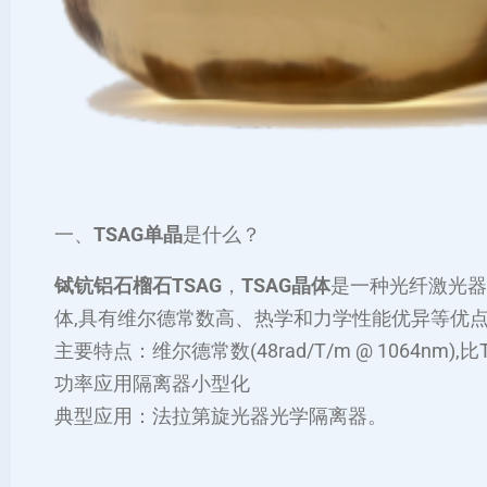
一、
TSAG单晶
是什么？
铽钪铝石榴石TSAG
，
TSAG晶体
是一种光纤激光器
体,具有维尔德常数高、热学和力学性能优异等优
主要特点：维尔德常数(48rad/T/m @ 1064nm),比T
功率应用隔离器小型化
典型应用：法拉第旋光器光学隔离器。