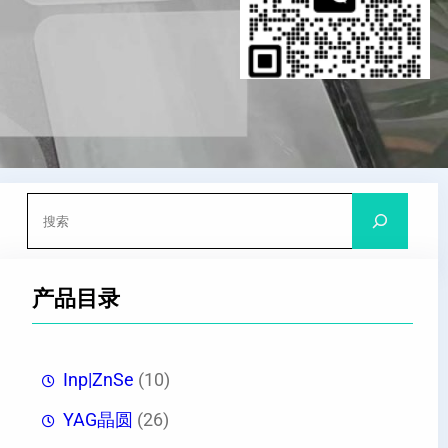
搜
索
产品目录
Inp|ZnSe
(10)
YAG晶圆
(26)