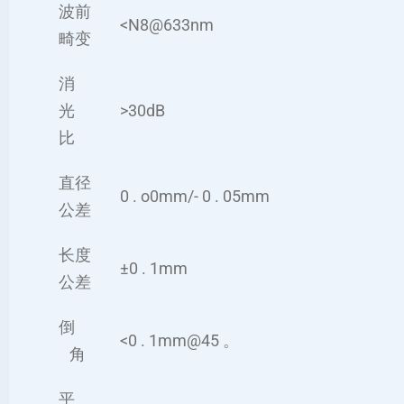
波前
<N8@633nm
畸变
消
光
>30dB
比
直径
0 . o0mm/- 0 . 05mm
公差
长度
±0 . 1mm
公差
倒
<0 . 1mm@45 。
角
平