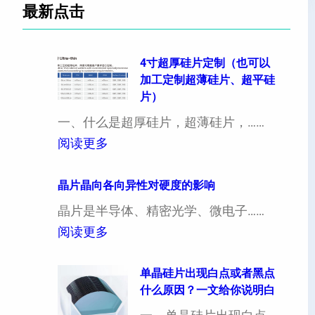
最新点击
4寸超厚硅片定制（也可以
加工定制超薄硅片、超平硅
片）
一、什么是超厚硅片，超薄硅片，……
：
阅读更多
4
寸
晶片晶向各向异性对硬度的影响
超
晶片是半导体、精密光学、微电子……
厚
：
阅读更多
硅
晶
片
片
单晶硅片出现白点或者黑点
什么原因？一文给你说明白
定
晶
制