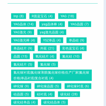
晶
距
么
硅
圆
及
原
片
-
晶
因
Inp
(8)
R面蓝宝石
(4)
YAG
(18)
）
压
向
？
YAG晶体
(14)
yag晶体棒
(4)
YAG晶圆
(7)
电
1
一
YAG激光
(9)
yag激光晶圆
(4)
晶
1
文
YAG激光棒
(4)
YSZ单晶
(4)
单晶硅
(9)
圆
0
给
单晶硅片
(9)
外延
(21)
彩色蓝宝石
(4)
锆
怎
你
晶圆
(15)
氧化硅片
(4)
氮化硅
(10)
钛
么
说
酸
测
明
氮化硅片
(5)
氮化镓
(5)
铅
量
白
氮化镓衬底|氮化镓薄膜|氮化镓价格|生产厂家|氮化镓
晶
？
价格|单晶衬底|复合衬底
(4)
圆
砷化镓
(9)
砷化镓晶圆
(5)
砷化镓衬底
(6)
硅晶圆
(5)
硅衬底
(4)
碳化硅
(28)
碳化硅单晶
(4)
碳化硅晶体
(5)