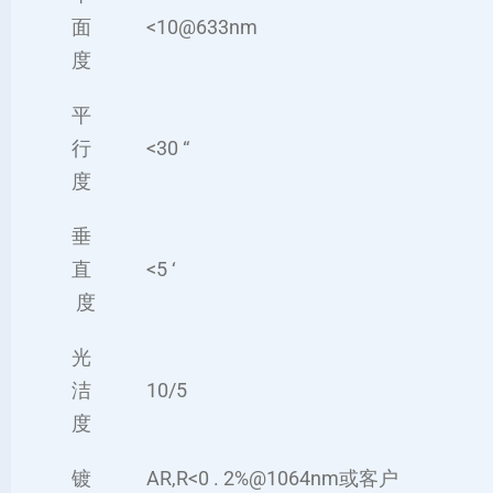
面
<10@633nm
度
平
行
<30 “
度
垂
直
<5 ‘
度
光
洁
10/5
度
镀
AR,R<0 . 2%@1064nm或客户