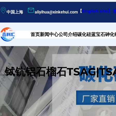
跳
【
English site
】
中国上海
aliyihua@xinkehui.com
至
内
容
首页
新闻中心
公司介绍
碳化硅
蓝宝石
砷化
铽钪铝石榴石TSAG|TS