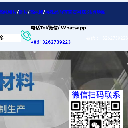
高纯锗片
/
硅片
/
高纯铟
/
特殊晶向蓝宝石衬底
站点地图
电话Tel/微信/ Whatsapp
多
微信：13262739223
+8613262739223