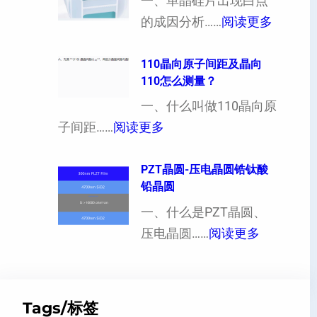
向
一、单晶硅片出现白点
（
：
各
的成因分析……
阅读更多
也
单
向
可
晶
110晶向原子间距及晶向
异
110怎么测量？
以
硅
性
加
片
一、什么叫做110晶向原
对
工
：
出
子间距……
阅读更多
硬
定
1
现
度
制
1
PZT晶圆-压电晶圆锆钛酸
白
的
铅晶圆
超
0
点
影
薄
晶
一、什么是PZT晶圆、
或
响
硅
：
向
压电晶圆……
阅读更多
者
片
P
原
黑
、
Z
子
点
超
T
间
什
Tags/标签
平