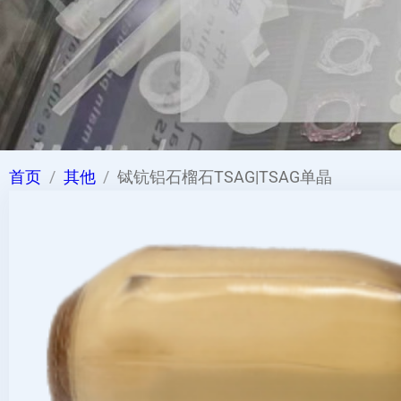
首页
其他
铽钪铝石榴石TSAG|TSAG单晶