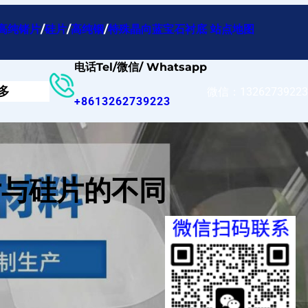
高纯锗片
/
硅片
/
高纯铟
/
特殊晶向蓝宝石衬底
站点地图
电话Tel/微信/ Whatsapp
多
微信：13262739223
+8613262739223
片与硅片的不同