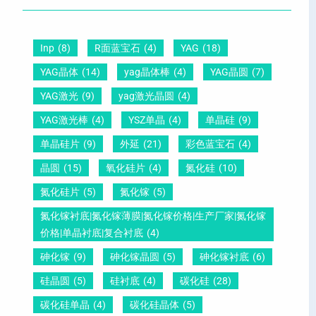
晶
距
么
硅
圆
及
原
片
-
晶
因
Inp
(8)
R面蓝宝石
(4)
YAG
(18)
）
压
向
？
YAG晶体
(14)
yag晶体棒
(4)
YAG晶圆
(7)
电
1
一
YAG激光
(9)
yag激光晶圆
(4)
晶
1
文
YAG激光棒
(4)
YSZ单晶
(4)
单晶硅
(9)
圆
0
给
单晶硅片
(9)
外延
(21)
彩色蓝宝石
(4)
锆
怎
你
晶圆
(15)
氧化硅片
(4)
氮化硅
(10)
钛
么
说
酸
测
明
氮化硅片
(5)
氮化镓
(5)
铅
量
白
氮化镓衬底|氮化镓薄膜|氮化镓价格|生产厂家|氮化镓
晶
？
价格|单晶衬底|复合衬底
(4)
圆
砷化镓
(9)
砷化镓晶圆
(5)
砷化镓衬底
(6)
硅晶圆
(5)
硅衬底
(4)
碳化硅
(28)
碳化硅单晶
(4)
碳化硅晶体
(5)