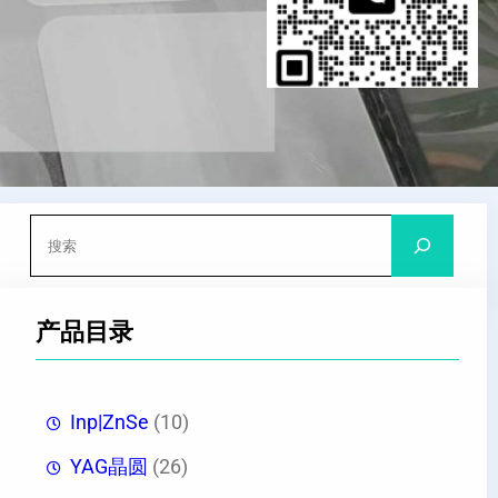
搜
索
产品目录
Inp|ZnSe
(10)
YAG晶圆
(26)