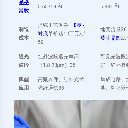
晶格
5.65754 Å‌
6
5.431 Å‌
6
常数
提纯工艺复杂，
8英寸
制造
地壳含量26.
衬底
单价达10万元/片‌
成本
英寸晶圆
成
5
8
透光
红外波段透光率高
可见光波段
波段
（1.8-23μm）‌
3
5
好，红外吸收
典型
高频器件、红外光学、
集成电路、
应用
光纤通信‌
3
5
池、功率器件