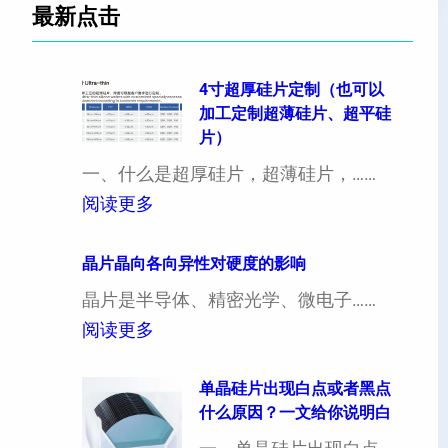
最新点击
4寸超厚硅片定制（也可以
加工定制超薄硅片、超平硅
片）
一、什么是超厚硅片，超薄硅片，……
：
阅读更多
4
寸
晶片晶向各向异性对硬度的影响
超
晶片是半导体、精密光学、微电子……
厚
：
阅读更多
硅
晶
片
片
单晶硅片出现白点或者黑点
什么原因？一文给你说明白
定
晶
制