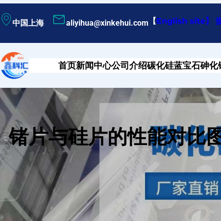
跳
【
English site
】
中国上海
aliyihua@xinkehui.com
至
内
容
首页
新闻中心
公司介绍
碳化硅
蓝宝石
砷化
锗片与硅片的性能对比