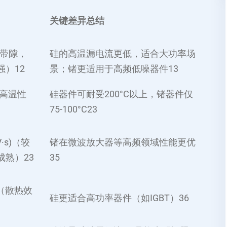
关键差异总结
（宽带隙，
硅的高温漏电流更低，适合大功率场
）‌
1
2
景；锗更适用于高频低噪器件‌
1
3
耐高温性
硅器件可耐受200°C以上，锗器件仅
75-100°C‌
2
3
(V·s)（较
锗在微波放大器等高频领域性能更优‌
熟）‌
2
3
3
5
·K（散热效
硅更适合高功率器件（如IGBT）‌
3
6