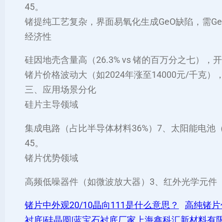
45。
锗提纯工艺复杂，界面易氧化生成GeO缺陷，需Ge
‌经济性‌
硅因地壳含量高（26.3% vs 锗的百万分之七）
锗片价格波动大（如2024年涨至14000元/千克）
三、应用场景分化
‌硅片主导领域‌
集成电路（占比半导体材料36%）‌7、太阳能电池（晶
45。
‌锗片优势领域‌
高频低噪器件（如微波放大器）‌3、红外光学元件（
锗片中外观20/10晶向111是什么意思？
高纯锗片
衬底|硅晶圆|蓝宝石衬底厂家上海鑫科汇新材料有