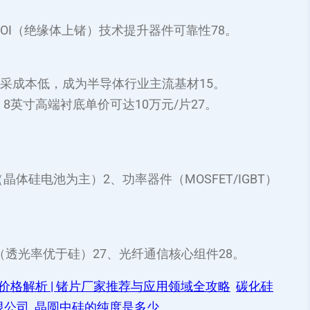
OI（绝缘体上锗）技术提升器件可靠性‌78。
，开采成本低，成为半导体行业主流基材‌15。
，8英寸高端衬底单价可达10万元/片‌27。
体硅电池为主）‌2、功率器件（MOSFET/IGBT）‌
透光率优于硅）‌27、光纤通信核心组件‌28。
价格解析 | 锗片厂家推荐与应用领域全攻略
碳化硅
限公司
晶圆中硅的纯度是多少