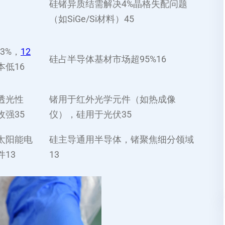
硅锗异质结需解决4%晶格失配问题
（如SiGe/Si材料）‌
4
5
3%，
12
硅占半导体基材市场超95%‌
1
6
本低‌
1
6
透光性
锗用于红外光学元件（如热成像
强‌
3
5
仪），硅用于光伏‌
3
5
太阳能电
硅主导通用半导体，锗聚焦细分领域‌
‌
1
3
1
3