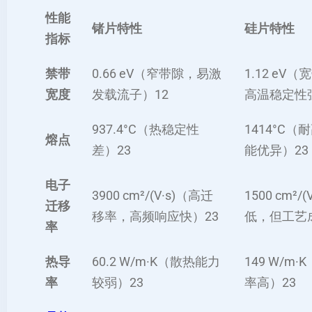
性能
锗片特性
硅片特性
指标
禁带
0.66 eV（窄带隙，易激
1.12 eV
宽度
发载流子）‌
1
2
高温稳定性强
937.4°C（热稳定性
1414°C（
熔点
差）‌
2
3
能优异）‌
2
3
电子
3900 cm²/(V·s)（高迁
1500 cm²/
迁移
移率，高频响应快）‌
2
3
低，但工艺成
率
热导
60.2 W/m·K（散热能力
149 W/m
率
较弱）‌
2
3
率高）‌
2
3