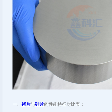
一、
锗片
与
硅片
的性能特征对比表：