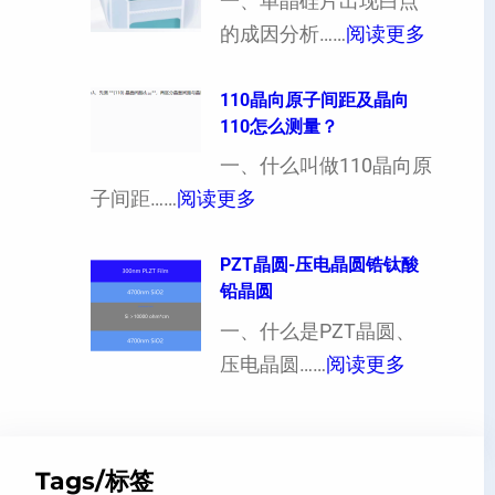
向
一、单晶硅片出现白点
（
：
各
的成因分析……
阅读更多
也
单
向
可
晶
110晶向原子间距及晶向
异
110怎么测量？
以
硅
性
加
片
一、什么叫做110晶向原
对
工
：
出
子间距……
阅读更多
硬
定
1
现
度
制
1
PZT晶圆-压电晶圆锆钛酸
白
的
铅晶圆
超
0
点
影
薄
晶
一、什么是PZT晶圆、
或
响
硅
：
向
压电晶圆……
阅读更多
者
片
P
原
黑
、
Z
子
点
超
T
间
什
Tags/标签
平