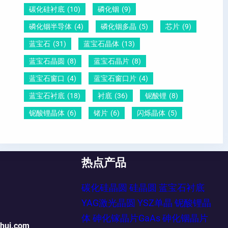
碳化硅衬底
(10)
磷化铟
(9)
磷化铟半导体
(4)
磷化铟多晶
(5)
芯片
(9)
蓝宝石
(31)
蓝宝石晶体
(13)
蓝宝石晶圆
(8)
蓝宝石晶片
(8)
蓝宝石窗口
(4)
蓝宝石窗口片
(4)
蓝宝石衬底
(18)
衬底
(36)
铌酸锂
(8)
铌酸锂晶体
(6)
锗片
(6)
闪烁晶体
(5)
热点产品
碳化硅晶圆
硅晶圆
蓝宝石衬底
YAG激光晶圆
YSZ单晶
铌酸锂晶
体
砷化镓晶片GaAs
砷化铟晶片
ehui.com