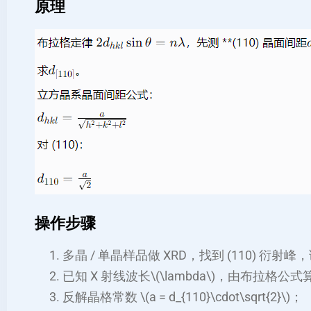
原理
操作步骤
多晶 / 单晶样品做 XRD，找到 (110) 衍射峰，读
已知 X 射线波长\(\lambda\)，由布拉格公式算出\
反解晶格常数 \(a = d_{110}\cdot\sqrt{2}\)；