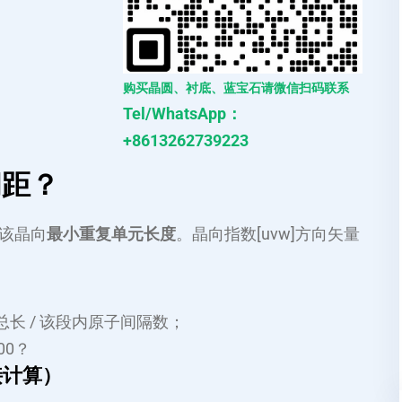
购买晶圆、衬底、蓝宝石请微信扫码联系
Tel/WhatsApp：
+8613262739223
间距？
该晶向
最小重复单元长度
。晶向指数
[uvw]
方向矢量
总长 / 该段内原子间隔数；
00？
接计算）