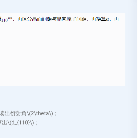
出衍射角\(2\theta\)；
(d_{110}\)；