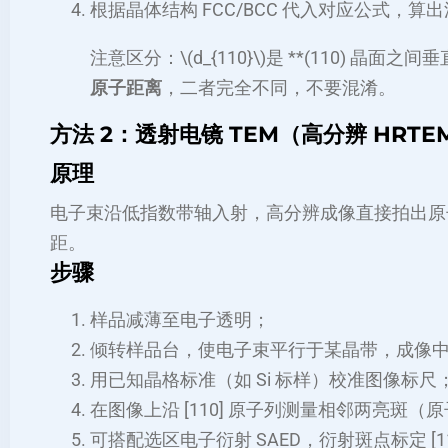
根据晶体结构 FCC/BCC 代入对应公式，算出沿
注意区分：\(d_{110}\)是 **(110) 晶面之间垂直距
原子距离
，二者完全不同，不要混淆。
方法 2：透射电镜 TEM（高分辨 HRT
原理
电子束沿低指数带轴入射，高分辨成像直接拍出原子列
距。
步骤
样品减薄至电子透明；
倾转样品台，使电子束平行于某晶带，成像中出现
用已知晶格标准（如 Si 标样）校准图像标尺
在图像上沿 [110] 原子列测量相邻两亮斑（原子）
可搭配选区电子衍射 SAED，衍射斑点标定 [1