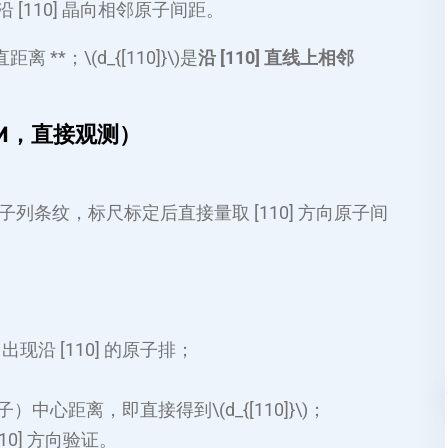
 [110] 晶向相邻原子间距。
离 **；\(d_{[110]}\)是
沿 [110] 直线上相邻
EM，直接观测）
条纹，标尺标定后直接量取 [110] 方向原子间
沿 [110] 的原子排；
；
中心距离，即直接得到\(d_{[110]}\)；
10] 方向验证。