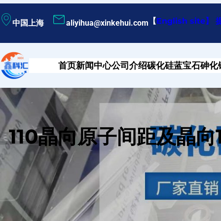
跳
【
English site
】
中国上海
aliyihua@xinkehui.com
至
内
容
首页
新闻中心
公司介绍
碳化硅
蓝宝石
砷化
110晶向原子间距及晶向