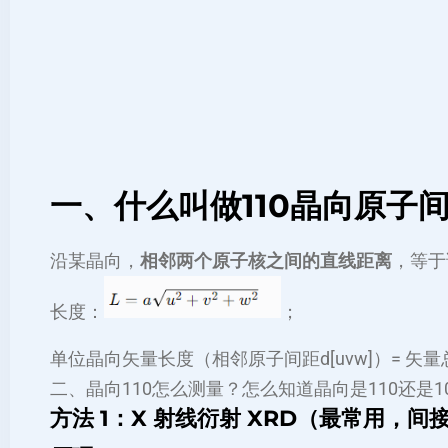
一、什么叫做110晶向原子
沿某晶向，
相邻两个原子核之间的直线距离
，等于
长度：
；
单位晶向矢量长度（相邻原子间距
d[uvw]​
）= 矢量
二、晶向110怎么测量？怎么知道晶向是110还是1
方法 1：X 射线衍射 XRD（最常用，间