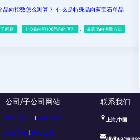
？晶向指数怎么测算？
什么是特殊晶向蓝宝石单晶
, 
, 
原子间距
110晶向和100晶向的区别
晶圆晶向测量方法
公司/子公司网站
联系我们
GoodWafer
|
WaferMax
上海,中国
火影科技
|
火影金晶
aliyihua@xink