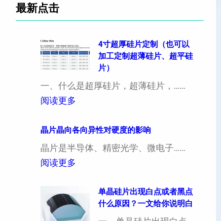
最新点击
4寸超厚硅片定制（也可以
加工定制超薄硅片、超平硅
片）
一、什么是超厚硅片，超薄硅片，……
：
阅读更多
4
寸
晶片晶向各向异性对硬度的影响
超
晶片是半导体、精密光学、微电子……
厚
：
阅读更多
硅
晶
片
片
单晶硅片出现白点或者黑点
什么原因？一文给你说明白
定
晶
制