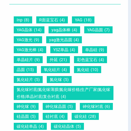
晶
距
么
硅
圆
及
原
片
-
晶
因
Inp
(8)
R面蓝宝石
(4)
YAG
(18)
）
压
向
？
YAG晶体
(14)
yag晶体棒
(4)
YAG晶圆
(7)
电
1
一
YAG激光
(9)
yag激光晶圆
(4)
晶
1
文
YAG激光棒
(4)
YSZ单晶
(4)
单晶硅
(9)
圆
0
给
单晶硅片
(9)
外延
(21)
彩色蓝宝石
(4)
锆
怎
你
晶圆
(15)
氧化硅片
(4)
氮化硅
(10)
钛
么
说
酸
测
明
氮化硅片
(5)
氮化镓
(5)
铅
量
白
氮化镓衬底|氮化镓薄膜|氮化镓价格|生产厂家|氮化镓
晶
？
价格|单晶衬底|复合衬底
(4)
圆
砷化镓
(9)
砷化镓晶圆
(5)
砷化镓衬底
(6)
硅晶圆
(5)
硅衬底
(4)
碳化硅
(28)
碳化硅单晶
(4)
碳化硅晶体
(5)