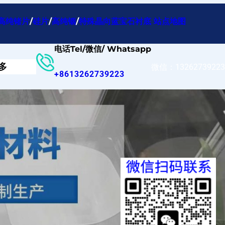
高纯锗片
/
硅片
/
高纯铟
/
特殊晶向蓝宝石衬底
站点地图
电话Tel/微信/ Whatsapp
多
微信：13262739223
+8613262739223