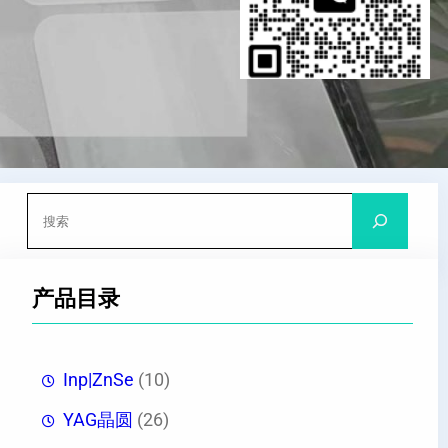
搜
索
产品目录
Inp|ZnSe
(10)
YAG晶圆
(26)