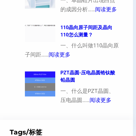
向
一、单晶硅片出现白点
（
：
各
的成因分析……
阅读更多
也
单
向
可
晶
110晶向原子间距及晶向
异
110怎么测量？
以
硅
性
加
片
一、什么叫做110晶向原
对
工
：
出
子间距……
阅读更多
硬
定
1
现
度
制
1
PZT晶圆-压电晶圆锆钛酸
白
的
铅晶圆
超
0
点
影
薄
晶
一、什么是PZT晶圆、
或
响
硅
：
向
压电晶圆……
阅读更多
者
片
P
原
黑
、
Z
子
点
超
T
间
什
Tags/标签
平