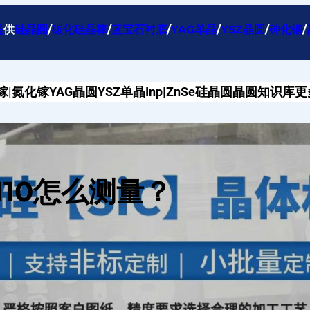
提
供
硅晶圆
/
碳化硅晶棒
/
蓝宝石衬底
/
YAG单晶
/
YSZ晶圆
/
砷化铟
/
镓|氮化镓
YAG晶圆
YSZ单晶
Inp|ZnSe
硅晶圆
晶圆知识库
更
110怎么测量？