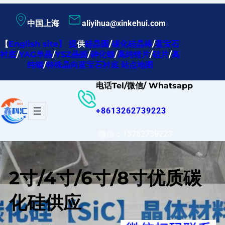
跳
中国上海
aliyihua@xinkehui.com
至
内
【
English site
】
提
供
硅晶圆
/
碳化硅晶棒
/
蓝宝石
衬底
/
YAG单晶
/
YSZ晶圆
/
砷化铟
/
高纯锗片
/
硅片
/
高
容
纯铟
/
特殊晶向蓝宝石衬底
站点地图
电话Tel/微信/ Whatsapp
+8613262739223
微信：13262739223
2寸/4寸/6寸/8寸优质碳
化硅供应