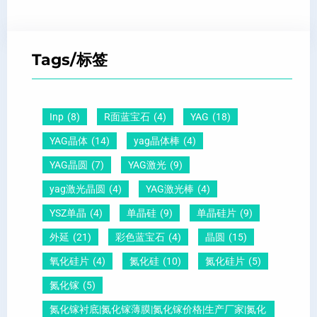
P
原
黑
、
Z
子
点
超
T
间
什
平
Tags/标签
晶
距
么
硅
圆
及
原
片
-
晶
因
）
Inp
(8)
R面蓝宝石
(4)
YAG
(18)
压
向
？
YAG晶体
(14)
yag晶体棒
(4)
电
1
一
YAG晶圆
(7)
YAG激光
(9)
晶
1
文
yag激光晶圆
(4)
YAG激光棒
(4)
圆
0
给
YSZ单晶
(4)
单晶硅
(9)
单晶硅片
(9)
锆
怎
你
外延
(21)
彩色蓝宝石
(4)
晶圆
(15)
钛
么
说
酸
测
明
氧化硅片
(4)
氮化硅
(10)
氮化硅片
(5)
铅
量
白
氮化镓
(5)
晶
？
氮化镓衬底|氮化镓薄膜|氮化镓价格|生产厂家|氮化