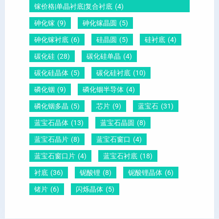
圆
镓价格|单晶衬底|复合衬底
(4)
砷化镓
(9)
砷化镓晶圆
(5)
砷化镓衬底
(6)
硅晶圆
(5)
硅衬底
(4)
碳化硅
(28)
碳化硅单晶
(4)
碳化硅晶体
(5)
碳化硅衬底
(10)
磷化铟
(9)
磷化铟半导体
(4)
磷化铟多晶
(5)
芯片
(9)
蓝宝石
(31)
蓝宝石晶体
(13)
蓝宝石晶圆
(8)
蓝宝石晶片
(8)
蓝宝石窗口
(4)
蓝宝石窗口片
(4)
蓝宝石衬底
(18)
衬底
(36)
铌酸锂
(8)
铌酸锂晶体
(6)
锗片
(6)
闪烁晶体
(5)