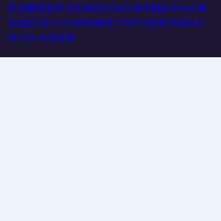
晶
铌酸锂晶体
砷化镓晶片GaAs
砷化铟晶片InAs
磷
化铟晶片InP
LiTaO3钽酸锂
ITO/FTO玻璃
外延硅片
锗片Ge
石英玻璃