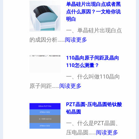
片
片
单晶硅片出现白点或者黑
点什么原因？一文给你说
定
晶
明白
制
向
一、单晶硅片出现白点
（
各
：
的成因分析……
阅读更多
也
向
单
可
异
晶
110晶向原子间距及晶向
以
性
110怎么测量？
硅
加
对
片
一、什么叫做110晶向
工
硬
：
出
原子间距……
阅读更多
定
度
1
现
制
的
1
PZT晶圆-压电晶圆锆钛酸
白
超
影
铅晶圆
0
点
薄
响
晶
一、什么是PZT晶圆、
或
硅
：
向
压电晶圆……
阅读更多
者
片