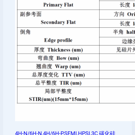
4H-N/6H-N,4H/6H-P,SEMI,HPSI,3C 碳化硅