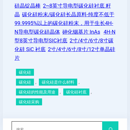
硅晶锭晶棒
2~8英寸导电型碳化硅衬底 籽
晶
碳化硅粉末/碳化硅长晶原料-纯度不低于
99.9995%以上的碳化硅粉末，用于生长4H-
N导电型碳化硅晶体
砷化铟基片 InAs
4H-N
型8英寸导电型SIC衬底
2寸/4寸/6寸/8寸碳
化硅 SiC 衬底
2寸/4寸/6寸/8寸/12寸单晶硅
片
碳化硅
, 
, 
碳化硅
碳化硅是什么材料
, 
, 
碳化硅的性能及用途
碳化硅衬底
碳化硅采购
搜