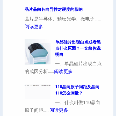
4
寸
晶片晶向各向异性对硬度的影响
超
晶片是半导体、精密光学、微电子……
厚
：
阅读更多
硅
晶
片
片
单晶硅片出现白点或者黑
点什么原因？一文给你说
定
晶
明白
制
向
一、单晶硅片出现白点
（
各
：
的成因分析……
阅读更多
也
向
单
可
异
晶
110晶向原子间距及晶向
以
性
110怎么测量？
硅
加
对
片
一、什么叫做110晶向
工
硬
：
出
原子间距……
阅读更多
定
度