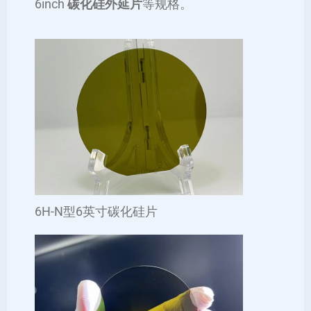
6inch
碳化硅外延片
等规格。
6H-N型6英寸碳化硅片