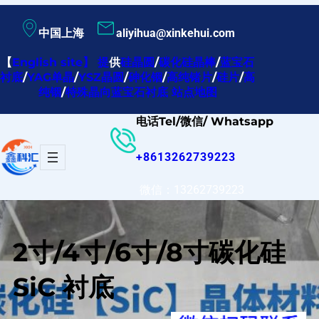
跳
中国上海
aliyihua@xinkehui.com
至
内
【
English site
】
提
供
硅晶圆
/
碳化硅晶棒
/
蓝宝石
衬底
/
YAG单晶
/
YSZ晶圆
/
砷化铟
/
高纯锗片
/
硅片
/
高
容
纯铟
/
特殊晶向蓝宝石衬底
站点地图
电话Tel/微信/ Whatsapp
+8613262739223
微信：13262739223
2寸/4寸/6寸/8寸碳化硅
SiC 衬底