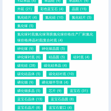
YSZ单晶
(4)
单晶硅
(9)
单晶硅片
(9)
锆
怎
你
外延
(21)
彩色蓝宝石
(4)
晶圆
(15)
钛
么
说
酸
测
明
氧化硅片
(4)
氮化硅
(10)
氮化硅片
(5)
铅
量
白
氮化镓
(5)
晶
？
氮化镓衬底|氮化镓薄膜|氮化镓价格|生产厂家|氮化
圆
镓价格|单晶衬底|复合衬底
(4)
砷化镓
(9)
砷化镓晶圆
(5)
砷化镓衬底
(6)
硅晶圆
(5)
硅衬底
(4)
碳化硅
(28)
碳化硅单晶
(4)
碳化硅晶体
(5)
碳化硅衬底
(10)
磷化铟
(9)
磷化铟半导体
(4)
磷化铟多晶
(5)
芯片
(9)
蓝宝石
(31)
蓝宝石晶体
(13)
蓝宝石晶圆
(8)
蓝宝石晶片
(8)
蓝宝石窗口
(4)