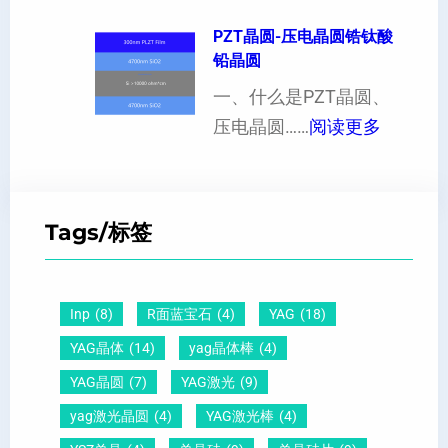
1
现
制
的
1
PZT晶圆-压电晶圆锆钛酸
白
超
影
铅晶圆
0
点
薄
响
晶
一、什么是PZT晶圆、
或
硅
：
向
压电晶圆……
阅读更多
者
片
P
原
黑
、
Z
子
点
超
T
间
什
平
Tags/标签
晶
距
么
硅
圆
及
原
片
-
晶
因
）
Inp
(8)
R面蓝宝石
(4)
YAG
(18)
压
向
？
YAG晶体
(14)
yag晶体棒
(4)
电
1
一
YAG晶圆
(7)
YAG激光
(9)
晶
1
文
yag激光晶圆
(4)
YAG激光棒
(4)
圆
0
给