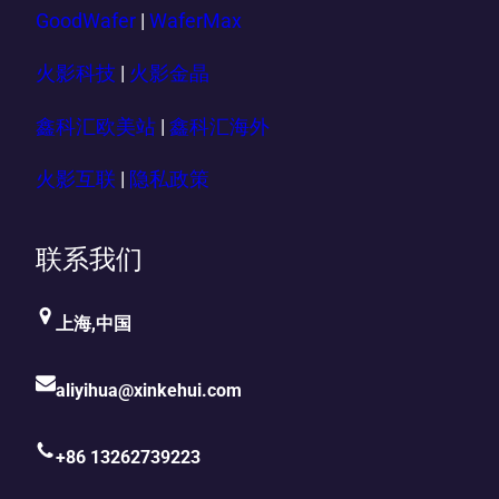
GoodWafer
|
WaferMax
火影科技
|
火影金晶
鑫科汇欧美站
|
鑫科汇海外
火影互联
|
隐私政策
联系我们
上海,中国
aliyihua@xinkehui.com
+86 13262739223