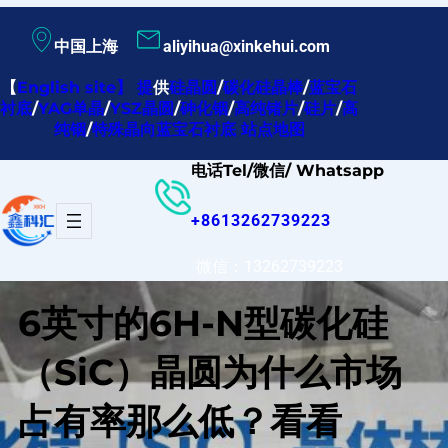
跳
中国上海
aliyihua@xinkehui.com
至
内
【
English site
】
提
供
硅晶圆
/
碳化硅晶棒
/
蓝宝石
衬底
/
YAG单晶
/
YSZ晶圆
/
砷化铟
/
高纯锗片
/
硅片
/
高
容
纯铟
/
特殊晶向蓝宝石衬底
站点地图
电话Tel/微信/ Whatsapp
+8613262739223
微信：13262739223
6英寸的6H-N型碳化硅
（SiC）晶圆为什么市场
占有率那么低？看看