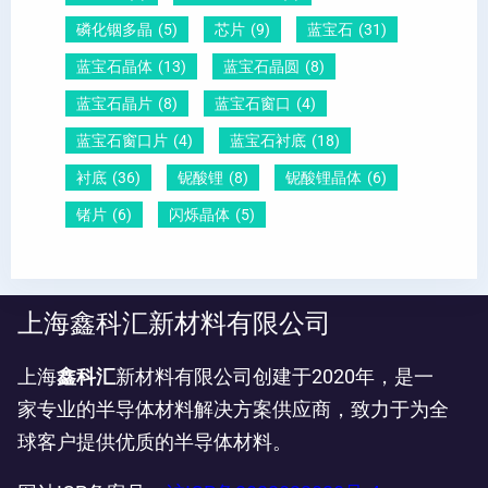
磷化铟多晶
(5)
芯片
(9)
蓝宝石
(31)
蓝宝石晶体
(13)
蓝宝石晶圆
(8)
蓝宝石晶片
(8)
蓝宝石窗口
(4)
蓝宝石窗口片
(4)
蓝宝石衬底
(18)
衬底
(36)
铌酸锂
(8)
铌酸锂晶体
(6)
锗片
(6)
闪烁晶体
(5)
上海鑫科汇新材料有限公司
上海
鑫科汇
新材料有限公司创建于2020年，是一
家专业的半导体材料解决方案供应商，致力于为全
球客户提供优质的半导体材料。