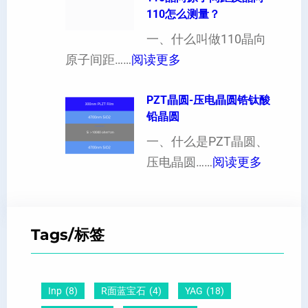
性
110怎么测量？
硅
加
对
片
一、什么叫做110晶向
工
硬
：
出
原子间距……
阅读更多
定
度
1
现
制
的
1
PZT晶圆-压电晶圆锆钛酸
白
超
影
铅晶圆
0
点
薄
响
晶
一、什么是PZT晶圆、
或
硅
：
向
压电晶圆……
阅读更多
者
片
P
原
黑
、
Z
子
点
超
T
间
什
平
Tags/标签
晶
距
么
硅
圆
及
原
片
-
晶
因
）
Inp
(8)
R面蓝宝石
(4)
YAG
(18)
压
向
？