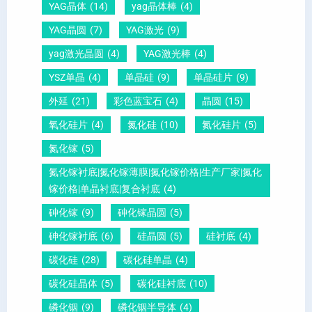
YAG晶体
(14)
yag晶体棒
(4)
电
1
一
YAG晶圆
(7)
YAG激光
(9)
晶
1
文
yag激光晶圆
(4)
YAG激光棒
(4)
圆
0
给
YSZ单晶
(4)
单晶硅
(9)
单晶硅片
(9)
锆
怎
你
外延
(21)
彩色蓝宝石
(4)
晶圆
(15)
钛
么
说
酸
测
明
氧化硅片
(4)
氮化硅
(10)
氮化硅片
(5)
铅
量
白
氮化镓
(5)
晶
？
氮化镓衬底|氮化镓薄膜|氮化镓价格|生产厂家|氮化
圆
镓价格|单晶衬底|复合衬底
(4)
砷化镓
(9)
砷化镓晶圆
(5)
砷化镓衬底
(6)
硅晶圆
(5)
硅衬底
(4)
碳化硅
(28)
碳化硅单晶
(4)
碳化硅晶体
(5)
碳化硅衬底
(10)
磷化铟
(9)
磷化铟半导体
(4)