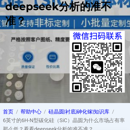
deepseek分析的准不
准？
首页
帮助中心
硅晶圆|衬底|砷化镓|知识库
6英寸的6H-N型碳化硅（SiC）晶圆为什么市场占有率
那么低？看看deepseek分析的准不准？