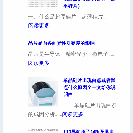
平硅片）
一、什么是超厚硅片，超薄硅片，……
：
阅读更多
4
寸
晶片晶向各向异性对硬度的影响
超
晶片是半导体、精密光学、微电子……
厚
：
阅读更多
硅
晶
片
片
单晶硅片出现白点或者黑
点什么原因？一文给你说
定
晶
明白
制
向
一、单晶硅片出现白点
（
各
：
的成因分析……
阅读更多
也
向
单
可
异
晶
110晶向原子间距及晶向
以