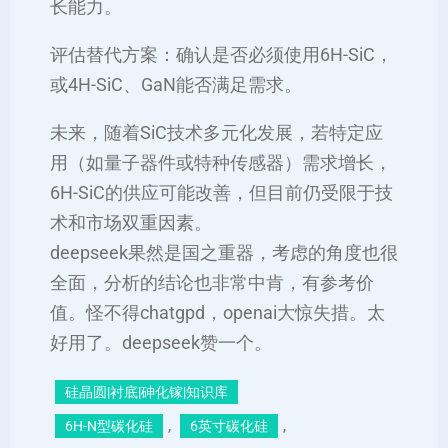
长能力。
评估替代方案：确认是否必须使用6H-SiC，
或4H-SiC、GaN能否满足需求。
未来，随着SiC技术多元化发展，若特定应
用（如量子器件或特种传感器）需求增长，
6H-SiC的供应可能改善，但目前仍受限于技
术和市场双重因素。
deepseek果然是国之重器，考虑的角度也很
全面，分析的结论也非常中肯，有参考价
值。怪不得chatgpd，openai大惊失措。太
好用了。deepseek赞一个。
硅晶圆|衬底|砷化镓|知识库
, 
, 
6H-N型碳化硅
6英寸碳化硅