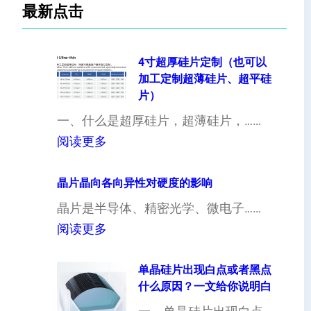
最新点击
4寸超厚硅片定制（也可以
加工定制超薄硅片、超平硅
片）
一、什么是超厚硅片，超薄硅片，……
：
阅读更多
4
寸
晶片晶向各向异性对硬度的影响
超
晶片是半导体、精密光学、微电子……
厚
：
阅读更多
硅
晶
片
片
单晶硅片出现白点或者黑点
什么原因？一文给你说明白
定
晶
制