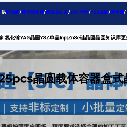
提
供
硅晶圆
/
碳化硅晶棒
/
蓝宝石衬底
/
YAG单晶
/
YSZ晶圆
/
砷化铟
/
镓|氮化镓
YAG晶圆
YSZ单晶
Inp|ZnSe
硅晶圆
晶圆知识库
更
25pcs晶圆载体容器盒