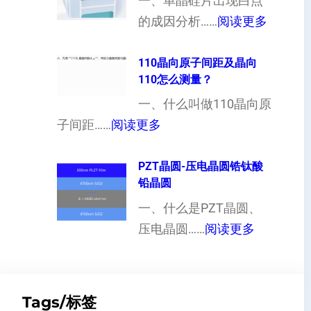
向
一、单晶硅片出现白点
（
：
各
的成因分析……
阅读更多
也
单
向
可
晶
110晶向原子间距及晶向
异
110怎么测量？
以
硅
性
加
片
一、什么叫做110晶向原
对
工
：
出
子间距……
阅读更多
硬
定
1
现
度
制
1
PZT晶圆-压电晶圆锆钛酸
白
的
铅晶圆
超
0
点
影
薄
晶
一、什么是PZT晶圆、
或
响
硅
：
向
压电晶圆……
阅读更多
者
片
P
原
黑
、
Z
子
点
超
T
间
什
Tags/标签
平