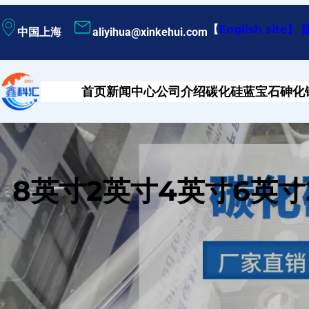
跳
【
English site
】
中国上海
aliyihua@xinkehui.com
至
内
容
首页
新闻中心
公司介绍
碳化硅
蓝宝石
砷化
8英寸2英寸4英寸6英寸