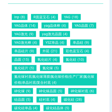
晶
距
么
硅
圆
及
原
片
-
晶
因
Inp
(8)
R面蓝宝石
(4)
YAG
(18)
）
压
向
？
YAG晶体
(14)
yag晶体棒
(4)
YAG晶圆
(7)
电
1
一
YAG激光
(9)
yag激光晶圆
(4)
晶
1
文
YAG激光棒
(4)
YSZ单晶
(4)
单晶硅
(9)
圆
0
给
单晶硅片
(9)
外延
(21)
彩色蓝宝石
(4)
锆
怎
你
晶圆
(15)
氧化硅片
(4)
氮化硅
(10)
钛
么
说
酸
测
明
氮化硅片
(5)
氮化镓
(5)
铅
量
白
氮化镓衬底|氮化镓薄膜|氮化镓价格|生产厂家|氮化镓
晶
？
价格|单晶衬底|复合衬底
(4)
圆
砷化镓
(9)
砷化镓晶圆
(5)
砷化镓衬底
(6)
硅晶圆
(5)
硅衬底
(4)
碳化硅
(28)
碳化硅单晶
(4)
碳化硅晶体
(5)