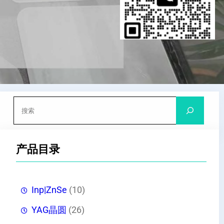
搜
索
产品目录
Inp|ZnSe
(10)
YAG晶圆
(26)