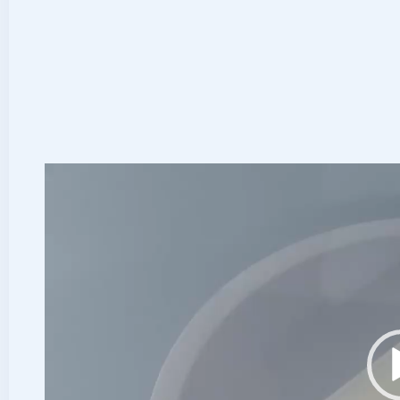
视
频
播
放
器