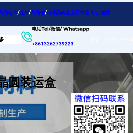
高纯锗片
/
硅片
/
高纯铟
/
特殊晶向蓝宝石衬底
站点地图
电话Tel/微信/ Whatsapp
多
微信：13262739223
+8613262739223
式晶圆装运盒