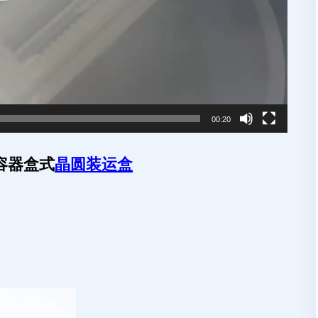
00:20
体容器盒式
晶圆装运盒