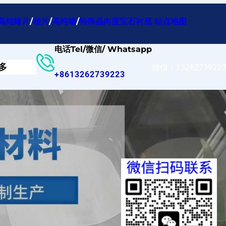
高纯锗片
/
硅片
/
高纯铟
/
特殊晶向蓝宝石衬底
站点地图
电话Tel/微信/ Whatsapp
多
微信：13262739223
+8613262739223