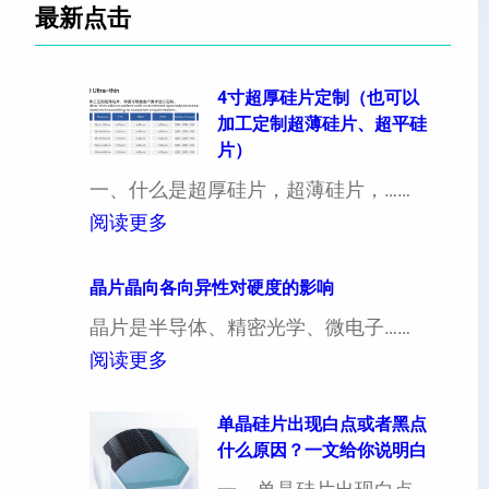
最新点击
4寸超厚硅片定制（也可以
加工定制超薄硅片、超平硅
片）
一、什么是超厚硅片，超薄硅片，……
：
阅读更多
4
寸
晶片晶向各向异性对硬度的影响
超
晶片是半导体、精密光学、微电子……
厚
：
阅读更多
硅
晶
片
片
单晶硅片出现白点或者黑点
什么原因？一文给你说明白
定
晶
制