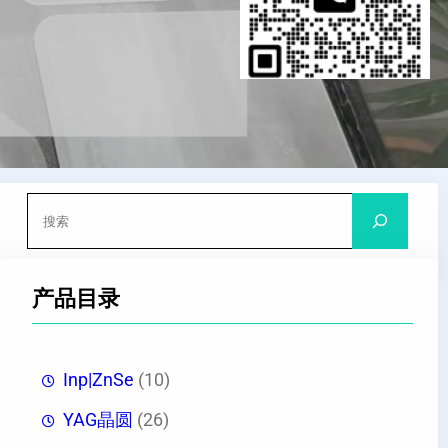
搜
索
产品目录
Inp|ZnSe
(10)
YAG晶圆
(26)