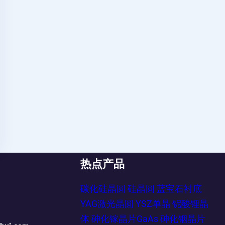
热点产品
碳化硅晶圆
硅晶圆
蓝宝石衬底
YAG激光晶圆
YSZ单晶
铌酸锂晶
体
砷化镓晶片GaAs
砷化铟晶片