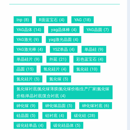
晶
距
么
硅
圆
及
原
片
-
晶
因
Inp
(8)
R面蓝宝石
(4)
YAG
(18)
）
压
向
？
YAG晶体
(14)
yag晶体棒
(4)
YAG晶圆
(7)
电
1
一
YAG激光
(9)
yag激光晶圆
(4)
晶
1
文
YAG激光棒
(4)
YSZ单晶
(4)
单晶硅
(9)
圆
0
给
单晶硅片
(9)
外延
(21)
彩色蓝宝石
(4)
锆
怎
你
晶圆
(15)
氧化硅片
(4)
氮化硅
(10)
钛
么
说
酸
测
明
氮化硅片
(5)
氮化镓
(5)
铅
量
白
氮化镓衬底|氮化镓薄膜|氮化镓价格|生产厂家|氮化镓
晶
？
价格|单晶衬底|复合衬底
(4)
圆
砷化镓
(9)
砷化镓晶圆
(5)
砷化镓衬底
(6)
硅晶圆
(5)
硅衬底
(4)
碳化硅
(28)
碳化硅单晶
(4)
碳化硅晶体
(5)