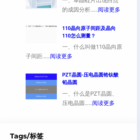
向
一、单晶硅片出现白点
（
：
各
的成因分析……
阅读更多
也
单
向
可
晶
110晶向原子间距及晶向
异
110怎么测量？
以
硅
性
加
片
一、什么叫做110晶向原
对
工
：
出
子间距……
阅读更多
硬
定
1
现
度
制
1
PZT晶圆-压电晶圆锆钛酸
白
的
铅晶圆
超
0
点
影
薄
晶
一、什么是PZT晶圆、
或
响
硅
：
向
压电晶圆……
阅读更多
者
片
P
原
黑
、
Z
子
点
超
T
间
什
Tags/标签
平