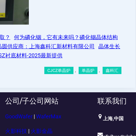
取？
何为磷化铟，它有未来吗？磷化铟晶体结构
晶圆供应商：上海鑫科汇新材料有限公司
晶体生长
YSZ衬底材料-2025最新提供
, 
, 
CJCZ单晶炉
单晶炉
鑫科汇
公司/子公司网站
联系我们
GoodWafer
|
WaferMax
上海,中国
火影科技
|
火影金晶