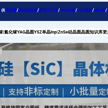
提
供
硅晶圆
/
碳化硅晶棒
/
蓝宝石衬底
/
YAG单晶
/
YSZ晶圆
/
砷化铟
/
镓|氮化镓
YAG晶圆
YSZ单晶
Inp|ZnSe
硅晶圆
晶圆知识库
更