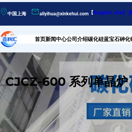
跳
【
English site
】
中国上海
aliyihua@xinkehui.com
至
内
容
首页
新闻中心
公司介绍
碳化硅
蓝宝石
砷化
CJCZ-600 系列单晶炉