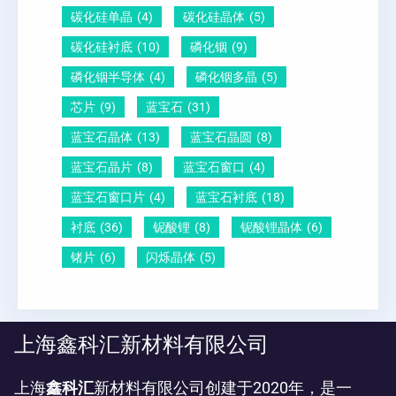
碳化硅单晶
(4)
碳化硅晶体
(5)
碳化硅衬底
(10)
磷化铟
(9)
磷化铟半导体
(4)
磷化铟多晶
(5)
芯片
(9)
蓝宝石
(31)
蓝宝石晶体
(13)
蓝宝石晶圆
(8)
蓝宝石晶片
(8)
蓝宝石窗口
(4)
蓝宝石窗口片
(4)
蓝宝石衬底
(18)
衬底
(36)
铌酸锂
(8)
铌酸锂晶体
(6)
锗片
(6)
闪烁晶体
(5)
上海鑫科汇新材料有限公司
上海
鑫科汇
新材料有限公司创建于2020年，是一