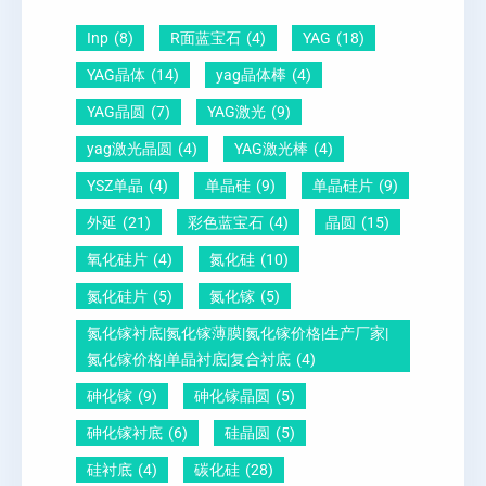
-
向
？
Inp
(8)
R面蓝宝石
(4)
YAG
(18)
压
1
一
YAG晶体
(14)
yag晶体棒
(4)
电
1
文
YAG晶圆
(7)
YAG激光
(9)
晶
0
给
yag激光晶圆
(4)
YAG激光棒
(4)
圆
怎
你
YSZ单晶
(4)
单晶硅
(9)
单晶硅片
(9)
锆
么
说
外延
(21)
彩色蓝宝石
(4)
晶圆
(15)
钛
测
明
酸
量
白
氧化硅片
(4)
氮化硅
(10)
铅
？
氮化硅片
(5)
氮化镓
(5)
晶
氮化镓衬底|氮化镓薄膜|氮化镓价格|生产厂家|
圆
氮化镓价格|单晶衬底|复合衬底
(4)
砷化镓
(9)
砷化镓晶圆
(5)
砷化镓衬底
(6)
硅晶圆
(5)
硅衬底
(4)
碳化硅
(28)