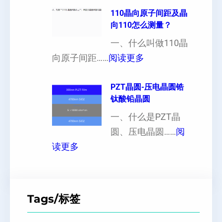
异
晶
110晶向原子间距及晶
以
性
向110怎么测量？
硅
加
对
片
一、什么叫做110晶
工
硬
：
出
向原子间距……
阅读更多
定
度
1
现
制
的
1
PZT晶圆-压电晶圆锆
白
超
影
钛酸铅晶圆
0
点
薄
响
晶
一、什么是PZT晶
或
硅
向
圆、压电晶圆……
阅
者
片
：
原
读更多
黑
、
P
子
点
超
Z
间
什
平
T
距
么
硅
Tags/标签
晶
及
原
片
圆
晶
因
）