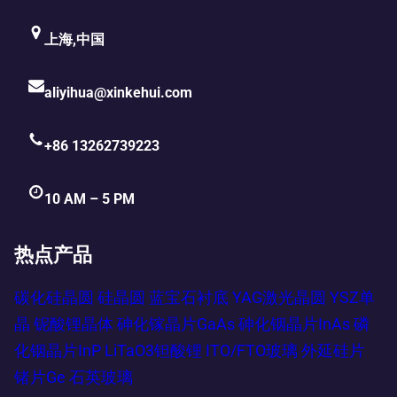
上海,中国
aliyihua@xinkehui.com
+86 13262739223
10 AM – 5 PM
热点产品
碳化硅晶圆
硅晶圆
蓝宝石衬底
YAG激光晶圆
YSZ单
晶
铌酸锂晶体
砷化镓晶片GaAs
砷化铟晶片InAs
磷
化铟晶片InP
LiTaO3钽酸锂
ITO/FTO玻璃
外延硅片
锗片Ge
石英玻璃