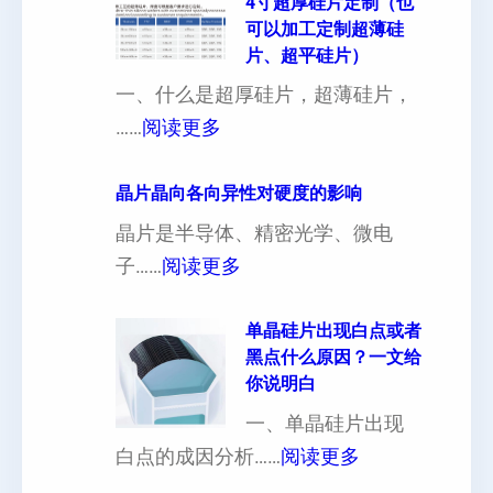
4寸超厚硅片定制（也
可以加工定制超薄硅
片、超平硅片）
一、什么是超厚硅片，超薄硅片，
：
……
阅读更多
4
寸
晶片晶向各向异性对硬度的影响
超
晶片是半导体、精密光学、微电
厚
：
子……
阅读更多
硅
晶
片
片
单晶硅片出现白点或者
黑点什么原因？一文给
定
晶
你说明白
制
向
一、单晶硅片出现
（
各
：
白点的成因分析……
阅读更多
也
向
单
可