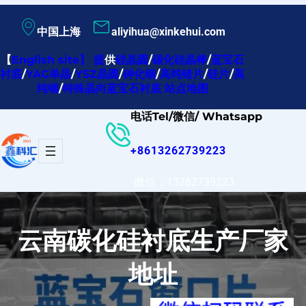
跳
中国上海
aliyihua@xinkehui.com
至
内
【
English site
】
提
供
硅晶圆
/
碳化硅晶棒
/
蓝宝石
衬底
/
YAG单晶
/
YSZ晶圆
/
砷化铟
/
高纯锗片
/
硅片
/
高
容
纯铟
/
特殊晶向蓝宝石衬底
站点地图
电话Tel/微信/ Whatsapp
+8613262739223
微信：13262739223
云南碳化硅衬底生产厂家
地址