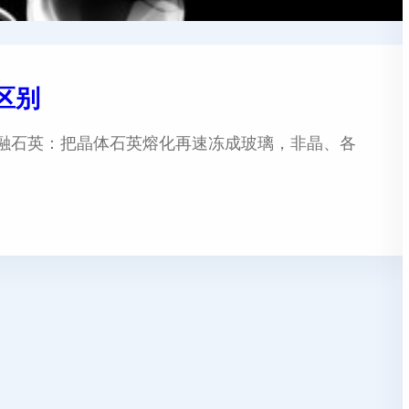
区别
熔融石英：把晶体石英熔化再速冻成玻璃，非晶、各