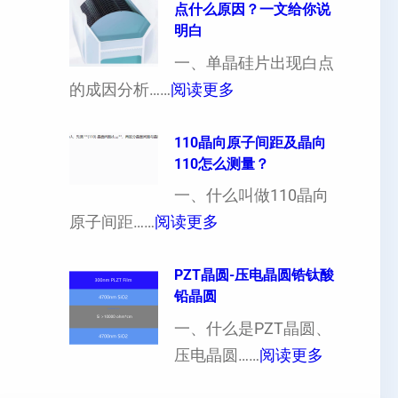
点什么原因？一文给你说
定
晶
明白
制
向
一、单晶硅片出现白点
（
各
：
的成因分析……
阅读更多
也
向
单
可
异
晶
110晶向原子间距及晶向
以
性
110怎么测量？
硅
加
对
片
一、什么叫做110晶向
工
硬
：
出
原子间距……
阅读更多
定
度
1
现
制
的
1
PZT晶圆-压电晶圆锆钛酸
白
超
影
铅晶圆
0
点
薄
响
晶
一、什么是PZT晶圆、
或
硅
：
向
压电晶圆……
阅读更多
者
片
P
原
黑
、