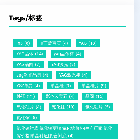
Z
子
点
超
T
间
什
平
Tags/标签
晶
距
么
硅
圆
及
原
片
-
晶
因
）
Inp
(8)
R面蓝宝石
(4)
YAG
(18)
压
向
？
YAG晶体
(14)
yag晶体棒
(4)
电
1
一
YAG晶圆
(7)
YAG激光
(9)
晶
1
文
yag激光晶圆
(4)
YAG激光棒
(4)
圆
0
给
YSZ单晶
(4)
单晶硅
(9)
单晶硅片
(9)
锆
怎
你
外延
(21)
彩色蓝宝石
(4)
晶圆
(15)
钛
么
说
酸
测
明
氧化硅片
(4)
氮化硅
(10)
氮化硅片
(5)
铅
量
白
氮化镓
(5)
晶
？
氮化镓衬底|氮化镓薄膜|氮化镓价格|生产厂家|氮化
圆
镓价格|单晶衬底|复合衬底
(4)