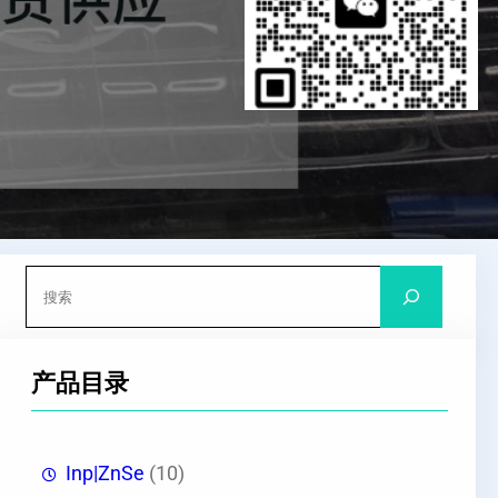
搜
索
产品目录
Inp|ZnSe
(10)