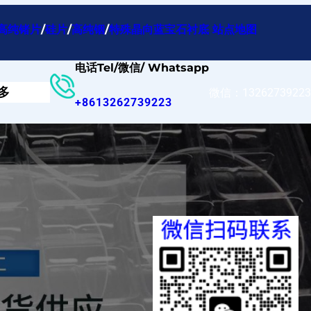
高纯锗片
/
硅片
/
高纯铟
/
特殊晶向蓝宝石衬底
站点地图
电话Tel/微信/ Whatsapp
多
微信：13262739223
+8613262739223