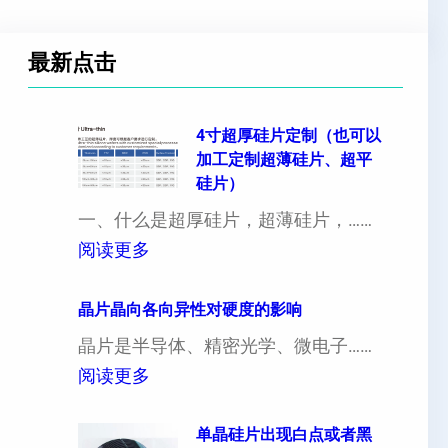
最新点击
4寸超厚硅片定制（也可以
加工定制超薄硅片、超平
硅片）
一、什么是超厚硅片，超薄硅片，……
：
阅读更多
4
寸
晶片晶向各向异性对硬度的影响
超
晶片是半导体、精密光学、微电子……
厚
：
阅读更多
硅
晶
片
片
单晶硅片出现白点或者黑