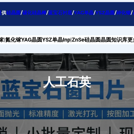
提
供
硅晶圆
/
碳化硅晶棒
/
蓝宝石衬底
/
YAG单晶
/
YSZ晶圆
/
砷化铟
/
镓|氮化镓
YAG晶圆
YSZ单晶
Inp|ZnSe
硅晶圆
晶圆知识库
更
人工石英