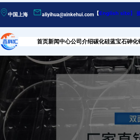
跳
【
English site
】
中国上海
aliyihua@xinkehui.com
至
内
容
首页
新闻中心
公司介绍
碳化硅
蓝宝石
砷化