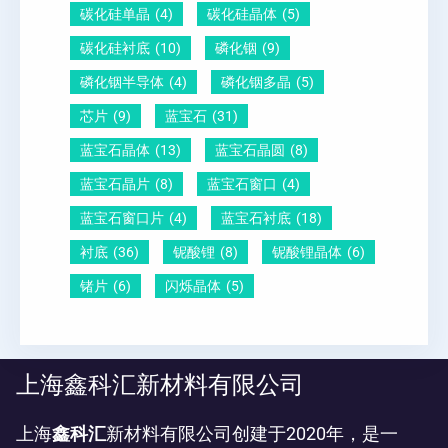
碳化硅单晶
(4)
碳化硅晶体
(5)
碳化硅衬底
(10)
磷化铟
(9)
磷化铟半导体
(4)
磷化铟多晶
(5)
芯片
(9)
蓝宝石
(31)
蓝宝石晶体
(13)
蓝宝石晶圆
(8)
蓝宝石晶片
(8)
蓝宝石窗口
(4)
蓝宝石窗口片
(4)
蓝宝石衬底
(18)
衬底
(36)
铌酸锂
(8)
铌酸锂晶体
(6)
锗片
(6)
闪烁晶体
(5)
上海鑫科汇新材料有限公司
上海
鑫科汇
新材料有限公司创建于2020年，是一