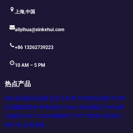
上海,中国
aliyihua@xinkehui.com
+86 13262739223
10 AM – 5 PM
热点产品
碳化硅晶圆
硅晶圆
蓝宝石衬底
YAG激光晶圆
YSZ单
晶
铌酸锂晶体
砷化镓晶片GaAs
砷化铟晶片InAs
磷
化铟晶片InP
LiTaO3钽酸锂
ITO/FTO玻璃
外延硅片
锗片Ge
石英玻璃