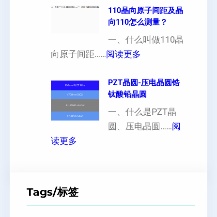
晶
110晶向原子间距及晶
以
性
向110怎么测量？
硅
加
对
片
一、什么叫做110晶
工
硬
：
出
向原子间距……
阅读更多
定
度
1
现
制
的
1
PZT晶圆-压电晶圆锆
白
超
影
钛酸铅晶圆
0
点
薄
响
晶
一、什么是PZT晶
或
硅
向
圆、压电晶圆……
阅
者
片
：
原
读更多
黑
、
P
子
点
超
Z
间
什
平
T
距
么
硅
Tags/标签
晶
及
原
片
圆
晶
因
）