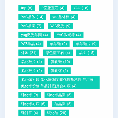
-
向
？
Inp
(8)
R面蓝宝石
(4)
YAG
(18)
压
1
一
YAG晶体
(14)
yag晶体棒
(4)
电
1
文
YAG晶圆
(7)
YAG激光
(9)
晶
0
给
yag激光晶圆
(4)
YAG激光棒
(4)
圆
怎
你
YSZ单晶
(4)
单晶硅
(9)
单晶硅片
(9)
锆
么
说
外延
(21)
彩色蓝宝石
(4)
晶圆
(15)
钛
测
明
酸
量
白
氧化硅片
(4)
氮化硅
(10)
铅
？
氮化硅片
(5)
氮化镓
(5)
晶
氮化镓衬底|氮化镓薄膜|氮化镓价格|生产厂家|
圆
氮化镓价格|单晶衬底|复合衬底
(4)
砷化镓
(9)
砷化镓晶圆
(5)
砷化镓衬底
(6)
硅晶圆
(5)
硅衬底
(4)
碳化硅
(28)