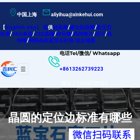
跳
中国上海
aliyihua@xinkehui.com
至
内
【
English site
】
提
供
硅晶圆
/
碳化硅晶棒
/
蓝宝石
衬底
/
YAG单晶
/
YSZ晶圆
/
砷化铟
/
高纯锗片
/
硅片
/
高
容
纯铟
/
特殊晶向蓝宝石衬底
站点地图
电话Tel/微信/ Whatsapp
+8613262739223
微信：13262739223
晶圆的定位边标准有哪些