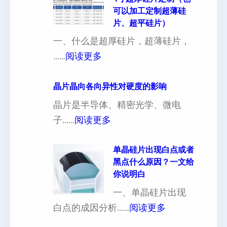
可以加工定制超薄硅
片、超平硅片）
一、什么是超厚硅片，超薄硅片，
：
……
阅读更多
4
寸
晶片晶向各向异性对硬度的影响
超
晶片是半导体、精密光学、微电
厚
：
子……
阅读更多
硅
晶
片
片
单晶硅片出现白点或者
黑点什么原因？一文给
定
晶
你说明白
制
向
一、单晶硅片出现
（
各
：
白点的成因分析……
阅读更多
也
向
单
可
异