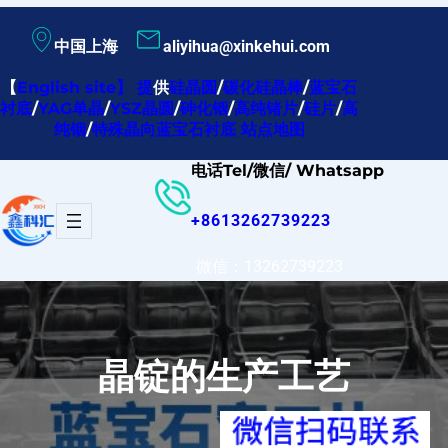
跳
中国上海
aliyihua@xinkehui.com
至
内
【
English site
】
提
供
硅晶圆
/
碳化硅晶棒
/
蓝宝石
衬底
/
YAG单晶
/
YSZ晶圆
/
砷化铟
/
高纯锗片
/
硅片
/
高
容
纯铟
/
特殊晶向蓝宝石衬底
站点地图
电话Tel/微信/ Whatsapp
+8613262739223
微信：13262739223
晶锭的生产工艺