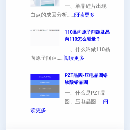
一、单晶硅片出现
（
各
：
白点的成因分析……
阅读更多
也
向
单
可
异
晶
110晶向原子间距及晶
以
性
向110怎么测量？
硅
加
对
片
一、什么叫做110晶
工
硬
：
出
向原子间距……
阅读更多
定
度
1
现
制
的
1
PZT晶圆-压电晶圆锆
白
超
影
钛酸铅晶圆
0
点
薄
响
晶
一、什么是PZT晶
或
硅
向
圆、压电晶圆……
阅
者
片
：
原
读更多
黑
、
P
子
点
超
Z
间
什
平