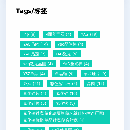
T
距
么
硅
Tags/标签
晶
及
原
片
圆
晶
因
）
-
向
？
Inp
(8)
R面蓝宝石
(4)
YAG
(18)
压
1
一
YAG晶体
(14)
yag晶体棒
(4)
电
1
文
YAG晶圆
(7)
YAG激光
(9)
晶
0
给
yag激光晶圆
(4)
YAG激光棒
(4)
圆
怎
你
YSZ单晶
(4)
单晶硅
(9)
单晶硅片
(9)
锆
么
说
外延
(21)
彩色蓝宝石
(4)
晶圆
(15)
钛
测
明
酸
量
白
氧化硅片
(4)
氮化硅
(10)
铅
？
氮化硅片
(5)
氮化镓
(5)
晶
氮化镓衬底|氮化镓薄膜|氮化镓价格|生产厂家|
圆
氮化镓价格|单晶衬底|复合衬底
(4)