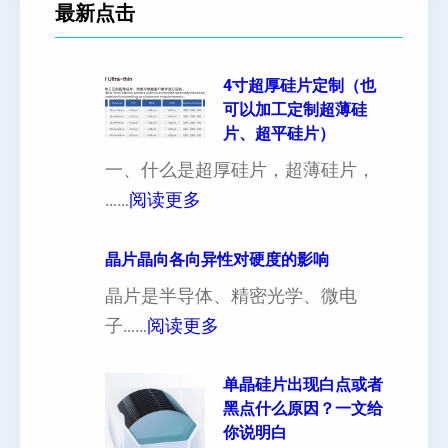
最新点击
4寸超厚硅片定制（也
可以加工定制超薄硅
片、超平硅片）
一、什么是超厚硅片，超薄硅片，
：
……
阅读更多
4
寸
晶片晶向各向异性对硬度的影响
超
晶片是半导体、精密光学、微电
厚
：
子……
阅读更多
硅
晶
片
片
单晶硅片出现白点或者
黑点什么原因？一文给
定
晶
你说明白
制
向