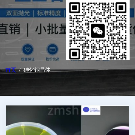
首页
砷化铟晶体