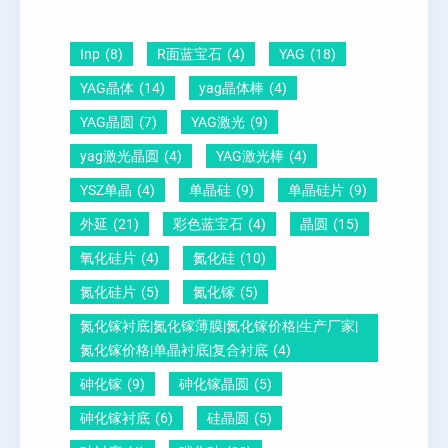
圆
晶
因
）
-
向
？
Inp
(8)
R面蓝宝石
(4)
YAG
(18)
压
1
一
YAG晶体
(14)
yag晶体棒
(4)
电
1
文
YAG晶圆
(7)
YAG激光
(9)
晶
0
给
yag激光晶圆
(4)
YAG激光棒
(4)
圆
怎
你
YSZ单晶
(4)
单晶硅
(9)
单晶硅片
(9)
锆
么
说
外延
(21)
彩色蓝宝石
(4)
晶圆
(15)
钛
测
明
酸
量
白
氧化硅片
(4)
氮化硅
(10)
铅
？
氮化硅片
(5)
氮化镓
(5)
晶
氮化镓衬底|氮化镓薄膜|氮化镓价格|生产厂家|
圆
氮化镓价格|单晶衬底|复合衬底
(4)
砷化镓
(9)
砷化镓晶圆
(5)
砷化镓衬底
(6)
硅晶圆
(5)