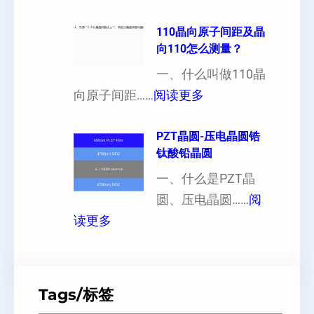
单
可
异
晶
110晶向原子间距及晶
以
性
向110怎么测量？
硅
加
对
片
一、什么叫做110晶
工
硬
：
出
向原子间距……
阅读更多
定
度
1
现
制
的
1
PZT晶圆-压电晶圆锆
白
超
影
钛酸铅晶圆
0
点
薄
响
晶
一、什么是PZT晶
或
硅
向
圆、压电晶圆……
阅
者
片
：
原
读更多
黑
、
P
子
点
超
Z
间
什
平
T
距
么
硅
Tags/标签
晶
及
原
片