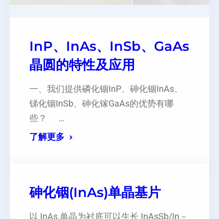
InP、InAs、InSb、GaAs
晶圆的特性及应用
一、我们提供磷化铟InP、砷化铟InAs、
锑化铟InSb、砷化镓GaAs的优势有哪
些？ …
了解更多
砷化铟(InAs)单晶基片
以 InAs 单晶为衬底可以生长 InAsSb/In－