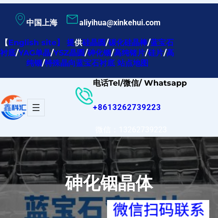
跳
中国上海
aliyihua@xinkehui.com
至
内
【
English site
】
提
供
硅晶圆
/
碳化硅晶棒
/
蓝宝石
衬底
/
YAG单晶
/
YSZ晶圆
/
砷化铟
/
高纯锗片
/
硅片
/
高
容
纯铟
/
特殊晶向蓝宝石衬底
站点地图
电话Tel/微信/ Whatsapp
+8613262739223
微信：13262739223
砷化铟晶体