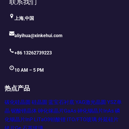
联系我们
上海,中国
aliyihua@xinkehui.com
+86 13262739223
10 AM – 5 PM
热点产品
碳化硅晶圆
硅晶圆
蓝宝石衬底
YAG激光晶圆
YSZ单
晶
铌酸锂晶体
砷化镓晶片GaAs
砷化铟晶片InAs
磷
化铟晶片InP
LiTaO3钽酸锂
ITO/FTO玻璃
外延硅片
锗片Ge
石英玻璃