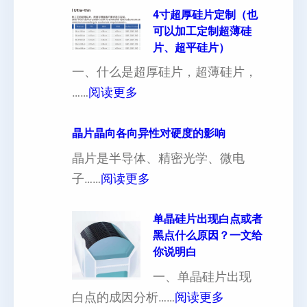
4寸超厚硅片定制（也
可以加工定制超薄硅
片、超平硅片）
一、什么是超厚硅片，超薄硅片，
：
……
阅读更多
4
寸
晶片晶向各向异性对硬度的影响
超
晶片是半导体、精密光学、微电
厚
：
子……
阅读更多
硅
晶
片
片
单晶硅片出现白点或者
黑点什么原因？一文给
定
晶
你说明白
制
向
一、单晶硅片出现
（
各
：
白点的成因分析……
阅读更多
也
向