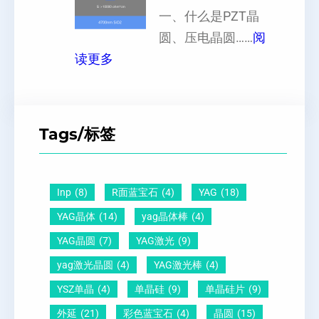
晶
一、什么是PZT晶
或
硅
向
圆、压电晶圆……
阅
者
片
：
原
读更多
黑
、
P
子
点
超
Z
间
什
平
T
距
么
硅
Tags/标签
晶
及
原
片
圆
晶
因
）
-
向
？
Inp
(8)
R面蓝宝石
(4)
YAG
(18)
压
1
一
YAG晶体
(14)
yag晶体棒
(4)
电
1
文
YAG晶圆
(7)
YAG激光
(9)
晶
0
给
yag激光晶圆
(4)
YAG激光棒
(4)
圆
怎
你
YSZ单晶
(4)
单晶硅
(9)
单晶硅片
(9)
锆
么
说
外延
(21)
彩色蓝宝石
(4)
晶圆
(15)
钛
测
明