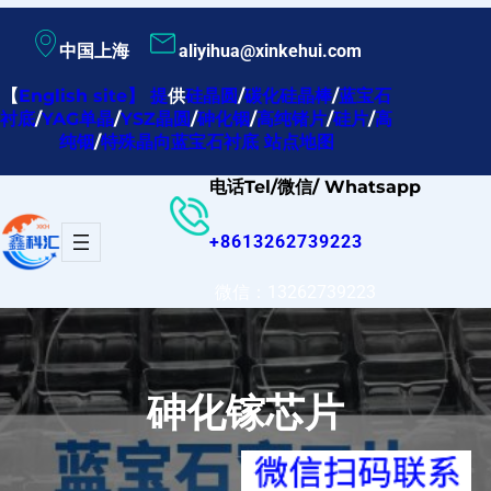
跳
中国上海
aliyihua@xinkehui.com
至
内
【
English site
】
提
供
硅晶圆
/
碳化硅晶棒
/
蓝宝石
衬底
/
YAG单晶
/
YSZ晶圆
/
砷化铟
/
高纯锗片
/
硅片
/
高
容
纯铟
/
特殊晶向蓝宝石衬底
站点地图
电话Tel/微信/ Whatsapp
+8613262739223
微信：13262739223
砷化镓芯片