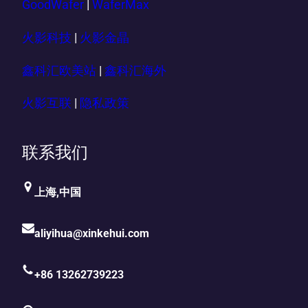
GoodWafer
|
WaferMax
火影科技
|
火影金晶
鑫科汇欧美站
|
鑫科汇海外
火影互联
|
隐私政策
联系我们
上海,中国
aliyihua@xinkehui.com
+86 13262739223