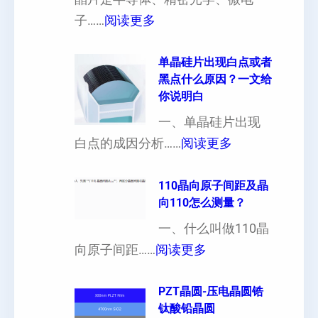
厚
：
子……
阅读更多
硅
晶
片
片
单晶硅片出现白点或者
黑点什么原因？一文给
定
晶
你说明白
制
向
一、单晶硅片出现
（
各
：
白点的成因分析……
阅读更多
也
向
单
可
异
晶
110晶向原子间距及晶
以
性
向110怎么测量？
硅
加
对
片
一、什么叫做110晶
工
硬
：
出
向原子间距……
阅读更多
定
度
1
现
制
的
1
PZT晶圆-压电晶圆锆
白
超
影
钛酸铅晶圆
0
点
薄
响