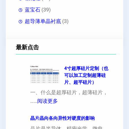
蓝宝石
(39)
超导薄单晶衬底
(3)
最新点击
4寸超厚硅片定制（也
可以加工定制超薄硅
片、超平硅片）
一、什么是超厚硅片，超薄硅片，
：
……
阅读更多
4
寸
晶片晶向各向异性对硬度的影响
超
晶片是半导体、精密光学、微电