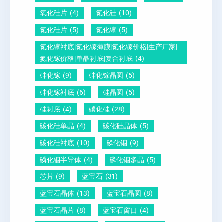
酸
量
白
氧化硅片
(4)
氮化硅
(10)
铅
？
氮化硅片
(5)
氮化镓
(5)
晶
氮化镓衬底|氮化镓薄膜|氮化镓价格|生产厂家|
圆
氮化镓价格|单晶衬底|复合衬底
(4)
砷化镓
(9)
砷化镓晶圆
(5)
砷化镓衬底
(6)
硅晶圆
(5)
硅衬底
(4)
碳化硅
(28)
碳化硅单晶
(4)
碳化硅晶体
(5)
碳化硅衬底
(10)
磷化铟
(9)
磷化铟半导体
(4)
磷化铟多晶
(5)
芯片
(9)
蓝宝石
(31)
蓝宝石晶体
(13)
蓝宝石晶圆
(8)
蓝宝石晶片
(8)
蓝宝石窗口
(4)