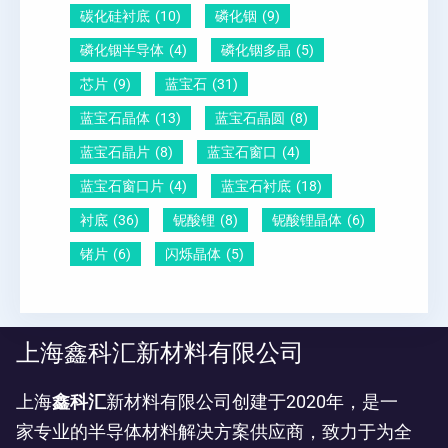
碳化硅衬底
(10)
磷化铟
(9)
磷化铟半导体
(4)
磷化铟多晶
(5)
芯片
(9)
蓝宝石
(31)
蓝宝石晶体
(13)
蓝宝石晶圆
(8)
蓝宝石晶片
(8)
蓝宝石窗口
(4)
蓝宝石窗口片
(4)
蓝宝石衬底
(18)
衬底
(36)
铌酸锂
(8)
铌酸锂晶体
(6)
锗片
(6)
闪烁晶体
(5)
上海鑫科汇新材料有限公司
上海
鑫科汇
新材料有限公司创建于2020年，是一
家专业的半导体材料解决方案供应商，致力于为全