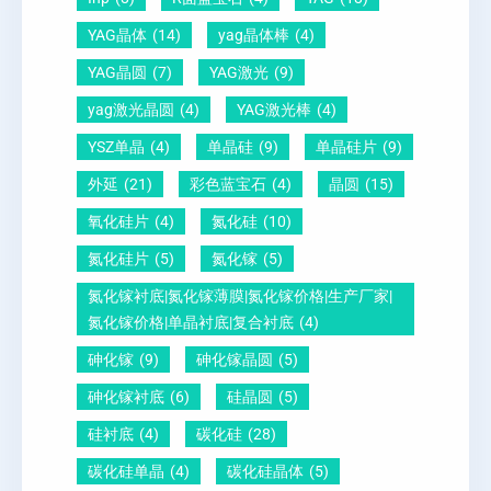
压
1
一
YAG晶体
(14)
yag晶体棒
(4)
电
1
文
YAG晶圆
(7)
YAG激光
(9)
晶
0
给
yag激光晶圆
(4)
YAG激光棒
(4)
圆
怎
你
YSZ单晶
(4)
单晶硅
(9)
单晶硅片
(9)
锆
么
说
外延
(21)
彩色蓝宝石
(4)
晶圆
(15)
钛
测
明
酸
量
白
氧化硅片
(4)
氮化硅
(10)
铅
？
氮化硅片
(5)
氮化镓
(5)
晶
氮化镓衬底|氮化镓薄膜|氮化镓价格|生产厂家|
圆
氮化镓价格|单晶衬底|复合衬底
(4)
砷化镓
(9)
砷化镓晶圆
(5)
砷化镓衬底
(6)
硅晶圆
(5)
硅衬底
(4)
碳化硅
(28)
碳化硅单晶
(4)
碳化硅晶体
(5)