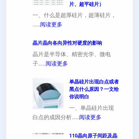
片、超平硅片）
一、什么是超厚硅片，超薄硅片，
：
……
阅读更多
4
寸
晶片晶向各向异性对硬度的影响
超
晶片是半导体、精密光学、微电
厚
：
子……
阅读更多
硅
晶
片
片
单晶硅片出现白点或者
黑点什么原因？一文给
定
晶
你说明白
制
向
一、单晶硅片出现
（
各
：
白点的成因分析……
阅读更多
也
向
单
可
异
晶
110晶向原子间距及晶
以
性