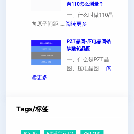
向110怎么测量？
硅
加
对
片
一、什么叫做110晶
工
硬
：
出
向原子间距……
阅读更多
定
度
1
现
制
的
1
PZT晶圆-压电晶圆锆
白
超
影
钛酸铅晶圆
0
点
薄
响
晶
一、什么是PZT晶
或
硅
向
圆、压电晶圆……
阅
者
片
：
原
读更多
黑
、
P
子
点
超
Z
间
什
平
T
距
么
硅
Tags/标签
晶
及
原
片
圆
晶
因
）
-
向
？
Inp
(8)
R面蓝宝石
(4)
YAG
(18)