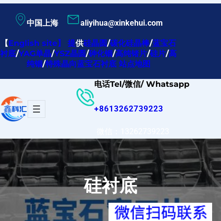
跳
中国上海
aliyihua@xinkehui.com
至
内
【
English site
】
提
供
硅晶圆
/
碳化硅晶棒
/
蓝宝石
衬底
/
YAG单晶
/
YSZ晶圆
/
砷化铟
/
高纯锗片
/
硅片
/
高
容
纯铟
/
特殊晶向蓝宝石衬底
站点地图
电话Tel/微信/ Whatsapp
+8613262739223
微信：13262739223
硅衬底