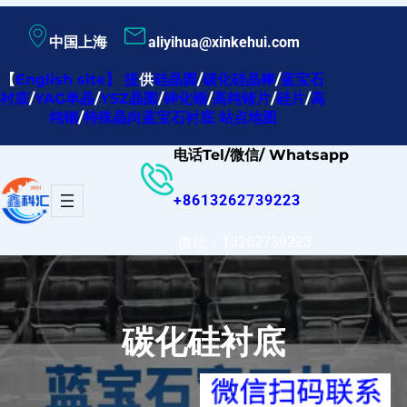
跳
中国上海
aliyihua@xinkehui.com
至
内
【
English site
】
提
供
硅晶圆
/
碳化硅晶棒
/
蓝宝石
衬底
/
YAG单晶
/
YSZ晶圆
/
砷化铟
/
高纯锗片
/
硅片
/
高
容
纯铟
/
特殊晶向蓝宝石衬底
站点地图
电话Tel/微信/ Whatsapp
+8613262739223
微信：13262739223
碳化硅衬底