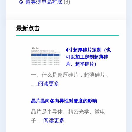
超导薄单晶衬底
(3)
最新点击
4寸超厚硅片定制（也
可以加工定制超薄硅
片、超平硅片）
一、什么是超厚硅片，超薄硅片，
：
……
阅读更多
4
寸
晶片晶向各向异性对硬度的影响
超
晶片是半导体、精密光学、微电
厚
：
子……
阅读更多
硅
晶