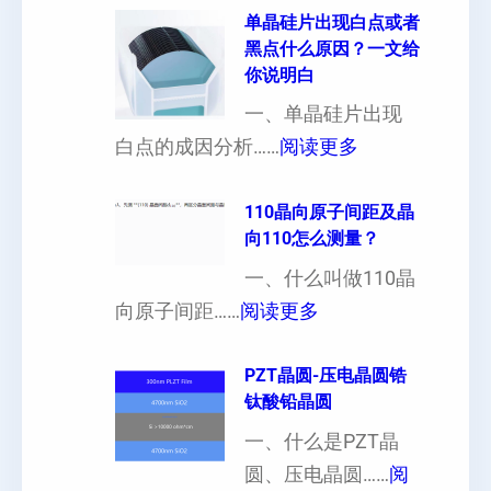
片
片
单晶硅片出现白点或者
黑点什么原因？一文给
定
晶
你说明白
制
向
一、单晶硅片出现
（
各
：
白点的成因分析……
阅读更多
也
向
单
可
异
晶
110晶向原子间距及晶
以
性
向110怎么测量？
硅
加
对
片
一、什么叫做110晶
工
硬
：
出
向原子间距……
阅读更多
定
度
1
现
制
的
1
PZT晶圆-压电晶圆锆
白
超
影
钛酸铅晶圆
0
点
薄
响
晶
一、什么是PZT晶
或
硅
向
圆、压电晶圆……
阅
者
片