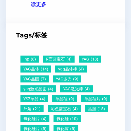
：
原
读更多
黑
、
P
子
点
超
Z
间
什
平
T
距
么
硅
Tags/标签
晶
及
原
片
圆
晶
因
）
-
向
？
Inp
(8)
R面蓝宝石
(4)
YAG
(18)
压
1
一
YAG晶体
(14)
yag晶体棒
(4)
电
1
文
YAG晶圆
(7)
YAG激光
(9)
晶
0
给
yag激光晶圆
(4)
YAG激光棒
(4)
圆
怎
你
YSZ单晶
(4)
单晶硅
(9)
单晶硅片
(9)
锆
么
说
外延
(21)
彩色蓝宝石
(4)
晶圆
(15)
钛
测
明
酸
量
白
氧化硅片
(4)
氮化硅
(10)
铅
？
氮化硅片
(5)
氮化镓
(5)