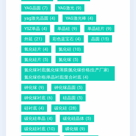
电
1
文
YAG晶圆
(7)
YAG激光
(9)
晶
0
给
yag激光晶圆
(4)
YAG激光棒
(4)
圆
怎
你
YSZ单晶
(4)
单晶硅
(9)
单晶硅片
(9)
锆
么
说
外延
(21)
彩色蓝宝石
(4)
晶圆
(15)
钛
测
明
酸
量
白
氧化硅片
(4)
氮化硅
(10)
铅
？
氮化硅片
(5)
氮化镓
(5)
晶
氮化镓衬底|氮化镓薄膜|氮化镓价格|生产厂家|
圆
氮化镓价格|单晶衬底|复合衬底
(4)
砷化镓
(9)
砷化镓晶圆
(5)
砷化镓衬底
(6)
硅晶圆
(5)
硅衬底
(4)
碳化硅
(28)
碳化硅单晶
(4)
碳化硅晶体
(5)
碳化硅衬底
(10)
磷化铟
(9)