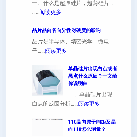
一、什么是超厚硅片，超薄硅片，
：
……
阅读更多
4
寸
晶片晶向各向异性对硬度的影响
超
晶片是半导体、精密光学、微电
厚
：
子……
阅读更多
硅
晶
片
片
单晶硅片出现白点或者
黑点什么原因？一文给
定
晶
你说明白
制
向
一、单晶硅片出现
（
各
：
白点的成因分析……
阅读更多
也
向
单
可
异
晶
110晶向原子间距及晶
以
性
向110怎么测量？
硅
加
对