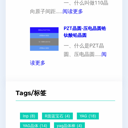
片
一、什么叫做110晶
工
硬
：
出
向原子间距……
阅读更多
定
度
1
现
制
的
1
PZT晶圆-压电晶圆锆
白
超
影
钛酸铅晶圆
0
点
薄
响
晶
一、什么是PZT晶
或
硅
向
圆、压电晶圆……
阅
者
片
：
原
读更多
黑
、
P
子
点
超
Z
间
什
平
T
距
么
硅
Tags/标签
晶
及
原
片
圆
晶
因
）
-
向
？
Inp
(8)
R面蓝宝石
(4)
YAG
(18)
压
1
一
YAG晶体
(14)
yag晶体棒
(4)