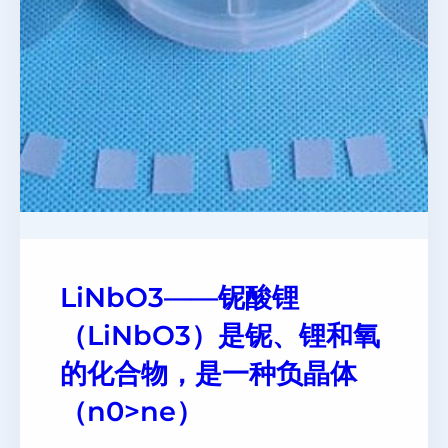
LiNbO3——铌酸锂
（LiNbO3）是铌、锂和氧
的化合物，是一种负晶体
（n0>ne）