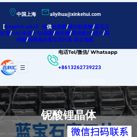
跳
中国上海
aliyihua@xinkehui.com
至
内
【
English site
】
提
供
硅晶圆
/
碳化硅晶棒
/
蓝宝石
衬底
/
YAG单晶
/
YSZ晶圆
/
砷化铟
/
高纯锗片
/
硅片
/
高
容
纯铟
/
特殊晶向蓝宝石衬底
站点地图
电话Tel/微信/ Whatsapp
+8613262739223
微信：13262739223
铌酸锂晶体