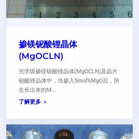
掺镁铌酸锂晶体
(MgOCLN)
光学级掺镁铌酸锂晶体(MgOCLN)及晶片
铌酸锂晶体中，当掺入5mol%MgO后，所
生长出来的M…
了解更多