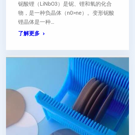
铌酸锂（LiNbO3）是铌、锂和氧的化合
物，是一种负晶体（n0>ne）。变形铌酸
锂晶体是一种…
了解更多