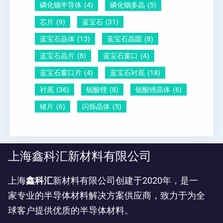
磷化铟半导体
(4)
磷化铟多晶
(5)
芯片
(9)
蓝宝石
(31)
蓝宝石晶体
(13)
蓝宝石晶圆
(8)
蓝宝石晶片
(8)
蓝宝石窗口
(4)
蓝宝石窗口片
(4)
蓝宝石衬底
(18)
衬底
(36)
铌酸锂
(8)
铌酸锂晶体
(6)
锗片
(6)
闪烁晶体
(5)
上海鑫科汇新材料有限公司
上海
鑫科汇
新材料有限公司创建于2020年，是一
家专业的半导体材料解决方案供应商，致力于为全
球客户提供优质的半导体材料。