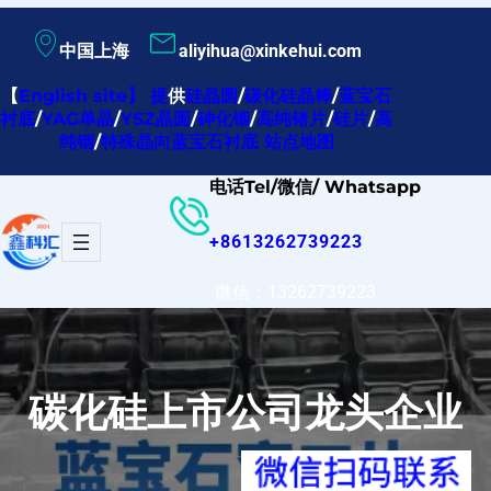
跳
中国上海
aliyihua@xinkehui.com
至
内
【
English site
】
提
供
硅晶圆
/
碳化硅晶棒
/
蓝宝石
衬底
/
YAG单晶
/
YSZ晶圆
/
砷化铟
/
高纯锗片
/
硅片
/
高
容
纯铟
/
特殊晶向蓝宝石衬底
站点地图
电话Tel/微信/ Whatsapp
+8613262739223
微信：13262739223
碳化硅上市公司龙头企业