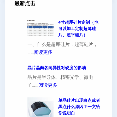
最新点击
4寸超厚硅片定制（也
可以加工定制超薄硅
片、超平硅片）
一、什么是超厚硅片，超薄硅片，
：
……
阅读更多
4
寸
晶片晶向各向异性对硬度的影响
超
晶片是半导体、精密光学、微电
厚
：
子……
阅读更多
硅
晶
片
片
单晶硅片出现白点或者
黑点什么原因？一文给
定
晶
你说明白
制
向