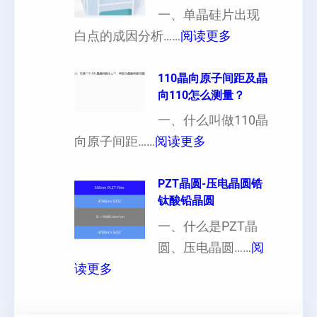
一、单晶硅片出现
（
各
：
白点的成因分析……
阅读更多
也
向
单
可
异
晶
110晶向原子间距及晶
以
性
向110怎么测量？
硅
加
对
片
一、什么叫做110晶
工
硬
：
出
向原子间距……
阅读更多
定
度
1
现
制
的
1
PZT晶圆-压电晶圆锆
白
超
影
钛酸铅晶圆
0
点
薄
响
晶
一、什么是PZT晶
或
硅
向
圆、压电晶圆……
阅
者
片
：
原
读更多
黑
、
P
子
点
超
Z
间
什
平