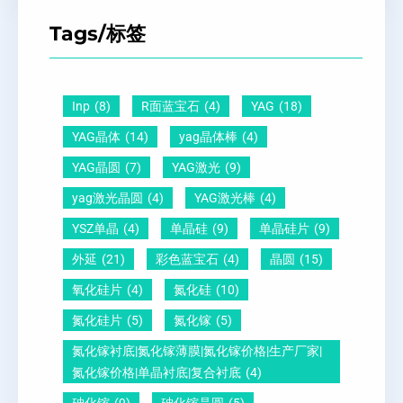
T
距
么
硅
Tags/标签
晶
及
原
片
圆
晶
因
）
-
向
？
Inp
(8)
R面蓝宝石
(4)
YAG
(18)
压
1
一
YAG晶体
(14)
yag晶体棒
(4)
电
1
文
YAG晶圆
(7)
YAG激光
(9)
晶
0
给
yag激光晶圆
(4)
YAG激光棒
(4)
圆
怎
你
YSZ单晶
(4)
单晶硅
(9)
单晶硅片
(9)
锆
么
说
外延
(21)
彩色蓝宝石
(4)
晶圆
(15)
钛
测
明
酸
量
白
氧化硅片
(4)
氮化硅
(10)
铅
？
氮化硅片
(5)
氮化镓
(5)
晶
氮化镓衬底|氮化镓薄膜|氮化镓价格|生产厂家|
圆
氮化镓价格|单晶衬底|复合衬底
(4)