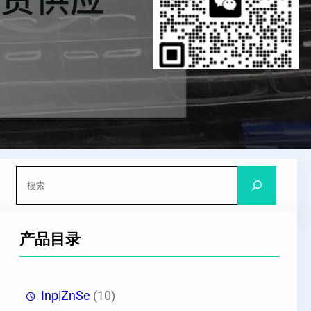
搜
索
产品目录
Inp|ZnSe
(10)