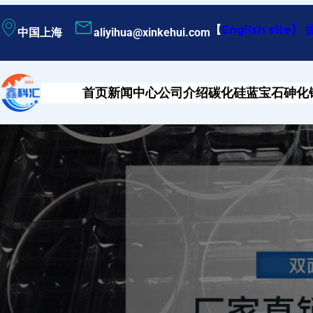
跳
【
English site
】
中国上海
aliyihua@xinkehui.com
至
内
容
首页
新闻中心
公司介绍
碳化硅
蓝宝石
砷化