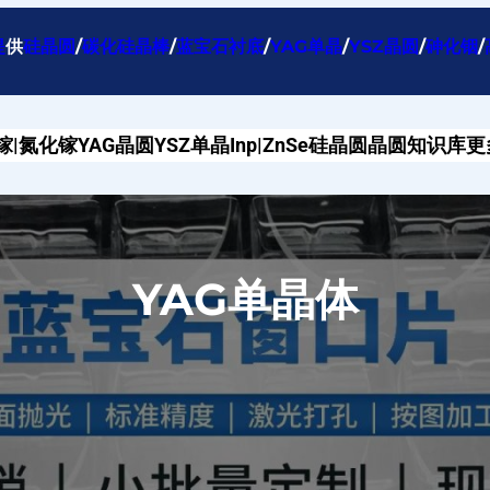
提
供
硅晶圆
/
碳化硅晶棒
/
蓝宝石衬底
/
YAG单晶
/
YSZ晶圆
/
砷化铟
/
镓|氮化镓
YAG晶圆
YSZ单晶
Inp|ZnSe
硅晶圆
晶圆知识库
更
YAG单晶体