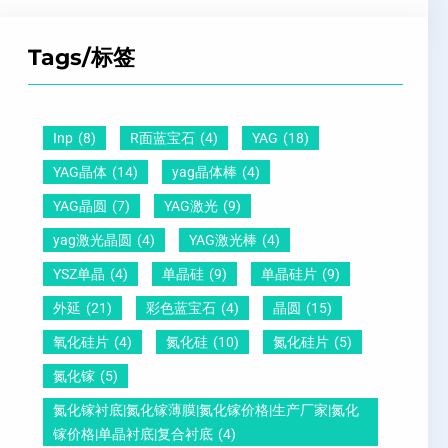
Z
子
点
超
T
间
什
平
Tags/标签
晶
距
么
硅
圆
及
原
片
-
晶
因
）
Inp
(8)
R面蓝宝石
(4)
YAG
(18)
压
向
？
YAG晶体
(14)
yag晶体棒
(4)
电
1
一
YAG晶圆
(7)
YAG激光
(9)
晶
1
文
yag激光晶圆
(4)
YAG激光棒
(4)
圆
0
给
YSZ单晶
(4)
单晶硅
(9)
单晶硅片
(9)
锆
怎
你
外延
(21)
彩色蓝宝石
(4)
晶圆
(15)
钛
么
说
酸
测
明
氧化硅片
(4)
氮化硅
(10)
氮化硅片
(5)
铅
量
白
氮化镓
(5)
晶
？
氮化镓衬底|氮化镓薄膜|氮化镓价格|生产厂家|氮化
圆
镓价格|单晶衬底|复合衬底
(4)