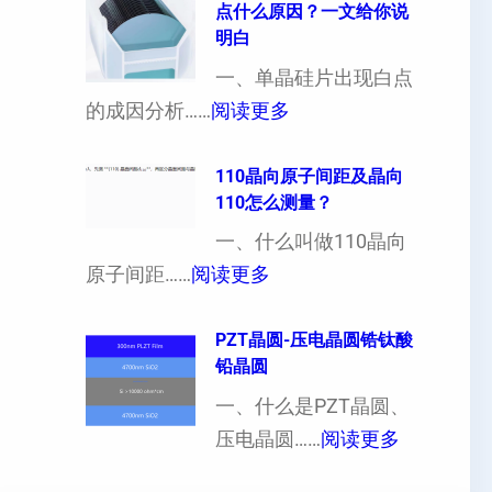
点什么原因？一文给你说
定
晶
明白
制
向
一、单晶硅片出现白点
（
各
：
的成因分析……
阅读更多
也
向
单
可
异
晶
110晶向原子间距及晶向
以
性
110怎么测量？
硅
加
对
片
一、什么叫做110晶向
工
硬
：
出
原子间距……
阅读更多
定
度
1
现
制
的
1
PZT晶圆-压电晶圆锆钛酸
白
超
影
铅晶圆
0
点
薄
响
晶
一、什么是PZT晶圆、
或
硅
：
向
压电晶圆……
阅读更多
者
片
P
原
黑
、