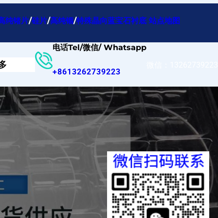
高纯锗片
/
硅片
/
高纯铟
/
特殊晶向蓝宝石衬底
站点地图
电话Tel/微信/ Whatsapp
多
微信：13262739223
+8613262739223