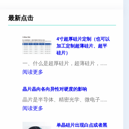
最新点击
4寸超厚硅片定制（也可以
加工定制超薄硅片、超平
硅片）
一、什么是超厚硅片，超薄硅片，……
：
阅读更多
4
寸
晶片晶向各向异性对硬度的影响
超
晶片是半导体、精密光学、微电子……
厚
：
阅读更多
硅
晶
片
片
单晶硅片出现白点或者黑