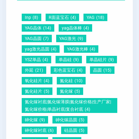
圆
晶
因
）
-
向
？
Inp
(8)
R面蓝宝石
(4)
YAG
(18)
压
1
一
YAG晶体
(14)
yag晶体棒
(4)
电
1
文
YAG晶圆
(7)
YAG激光
(9)
晶
0
给
yag激光晶圆
(4)
YAG激光棒
(4)
圆
怎
你
YSZ单晶
(4)
单晶硅
(9)
单晶硅片
(9)
锆
么
说
外延
(21)
彩色蓝宝石
(4)
晶圆
(15)
钛
测
明
酸
量
白
氧化硅片
(4)
氮化硅
(10)
铅
？
氮化硅片
(5)
氮化镓
(5)
晶
氮化镓衬底|氮化镓薄膜|氮化镓价格|生产厂家|
圆
氮化镓价格|单晶衬底|复合衬底
(4)
砷化镓
(9)
砷化镓晶圆
(5)
砷化镓衬底
(6)
硅晶圆
(5)