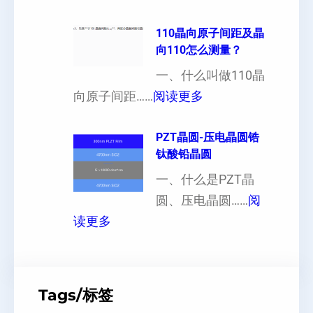
单
可
异
晶
110晶向原子间距及晶
以
性
向110怎么测量？
硅
加
对
片
一、什么叫做110晶
工
硬
：
出
向原子间距……
阅读更多
定
度
1
现
制
的
1
PZT晶圆-压电晶圆锆
白
超
影
钛酸铅晶圆
0
点
薄
响
晶
一、什么是PZT晶
或
硅
向
圆、压电晶圆……
阅
者
片
：
原
读更多
黑
、
P
子
点
超
Z
间
什
平
T
距
么
硅
Tags/标签
晶
及
原
片