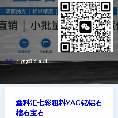
首页
yag激光晶圆
鑫科汇七彩粗料YAG钇铝石
榴石宝石