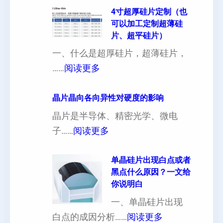
4寸超厚硅片定制（也
可以加工定制超薄硅
片、超平硅片）
一、什么是超厚硅片，超薄硅片，
：
……
阅读更多
4
寸
晶片晶向各向异性对硬度的影响
超
晶片是半导体、精密光学、微电
厚
：
子……
阅读更多
硅
晶
片
片
单晶硅片出现白点或者
黑点什么原因？一文给
定
晶
你说明白
制
向
一、单晶硅片出现
（
各
：
白点的成因分析……
阅读更多
也
向