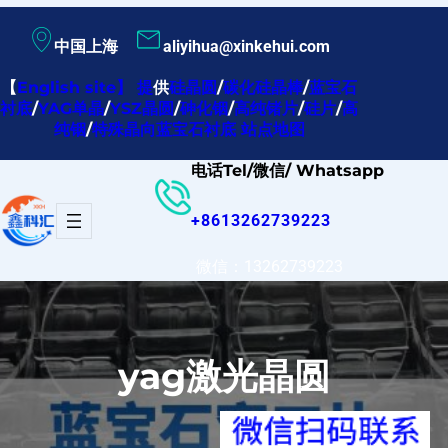
跳
中国上海
aliyihua@xinkehui.com
至
内
【
English site
】
提
供
硅晶圆
/
碳化硅晶棒
/
蓝宝石
衬底
/
YAG单晶
/
YSZ晶圆
/
砷化铟
/
高纯锗片
/
硅片
/
高
容
纯铟
/
特殊晶向蓝宝石衬底
站点地图
电话Tel/微信/ Whatsapp
+8613262739223
微信：13262739223
yag激光晶圆