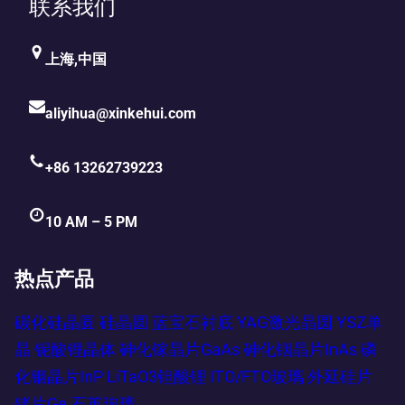
联系我们
上海,中国
aliyihua@xinkehui.com
+86 13262739223
10 AM – 5 PM
热点产品
碳化硅晶圆
硅晶圆
蓝宝石衬底
YAG激光晶圆
YSZ单
晶
铌酸锂晶体
砷化镓晶片GaAs
砷化铟晶片InAs
磷
化铟晶片InP
LiTaO3钽酸锂
ITO/FTO玻璃
外延硅片
锗片Ge
石英玻璃