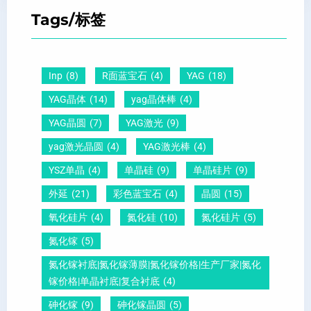
T
间
什
平
Tags/标签
晶
距
么
硅
圆
及
原
片
-
晶
因
）
Inp
(8)
R面蓝宝石
(4)
YAG
(18)
压
向
？
YAG晶体
(14)
yag晶体棒
(4)
电
1
一
YAG晶圆
(7)
YAG激光
(9)
晶
1
文
yag激光晶圆
(4)
YAG激光棒
(4)
圆
0
给
YSZ单晶
(4)
单晶硅
(9)
单晶硅片
(9)
锆
怎
你
外延
(21)
彩色蓝宝石
(4)
晶圆
(15)
钛
么
说
酸
测
明
氧化硅片
(4)
氮化硅
(10)
氮化硅片
(5)
铅
量
白
氮化镓
(5)
晶
？
氮化镓衬底|氮化镓薄膜|氮化镓价格|生产厂家|氮化
圆
镓价格|单晶衬底|复合衬底
(4)
砷化镓
(9)
砷化镓晶圆
(5)