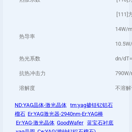
[111]
14W/
热导率
10.5W
热光系数
dn/dT=
抗热冲击力
790W
溶解度
不溶解
ND:YAG晶体-激光晶体
tm:yag掺铥钇铝石
榴石
Er:YAG激光器-2940nm-Er:YAG棒
Er:YAG-激光晶体
GoodWafer
蓝宝石衬底
yag晶圆
Ce:YAG(掺铈钇铝石榴石)