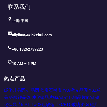
联系我们
上海,中国
aliyihua@xinkehui.com
+86 13262739223
10 AM – 5 PM
热点产品
碳化硅晶圆
硅晶圆
蓝宝石衬底
YAG激光晶圆
YSZ单
晶
铌酸锂晶体
砷化镓晶片GaAs
砷化铟晶片InAs
磷
化铟晶片InP
LiTaO3钽酸锂
ITO/FTO玻璃
外延硅片