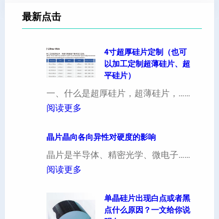
最新点击
4寸超厚硅片定制（也可
以加工定制超薄硅片、超
平硅片）
一、什么是超厚硅片，超薄硅片，……
：
阅读更多
4
寸
晶片晶向各向异性对硬度的影响
超
晶片是半导体、精密光学、微电子……
厚
：
阅读更多
硅
晶
片
片
单晶硅片出现白点或者黑
点什么原因？一文给你说
定
晶