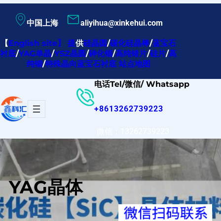
跳
中国上海
aliyihua@xinkehui.com
至
内
【
English site
】
提
供
硅晶圆
/
碳化硅晶棒
/
蓝宝石
衬底
/
YAG单晶
/
YSZ晶圆
/
砷化铟
/
高纯锗片
/
硅片
/
高
容
纯铟
/
特殊晶向蓝宝石衬底
站点地图
电话Tel/微信/ Whatsapp
+8613262739223
微信：13262739223
YAG晶体