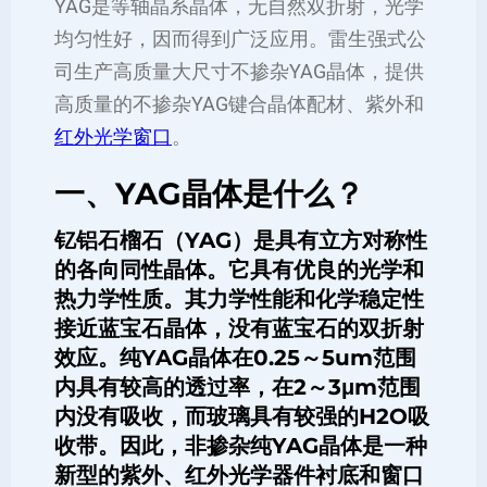
YAG是等轴晶系晶体，无自然双折射，光学
均匀性好，因而得到广泛应用。雷生强式公
司生产高质量大尺寸不掺杂YAG晶体，提供
高质量的不掺杂YAG键合晶体配材、紫外和
红外光学窗口
。
一、YAG晶体是什么？
钇铝石榴石
（YAG）是具有立方对称性
的各向同性晶体。它具有优良的光学和
热力学性质。其力学性能和化学稳定性
接近蓝宝石晶体，没有蓝宝石的双折射
效应。
纯YAG晶体
在0.25～5um范围
内具有较高的透过率，在2～3μm范围
内没有吸收，而玻璃具有较强的H2O吸
收带。因此，
非掺杂纯YAG晶体
是一种
新型的紫外、红外光学器件衬底和窗口