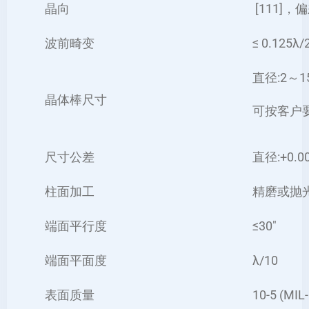
晶向
[111]，
波前畸变
≤ 0.125λ
直径:2～1
晶体棒尺寸
可按客户
尺寸公差
直径:+0.0
柱面加工
精磨或抛
端面平行度
≤30″
端面平面度
λ/10
表面质量
10-5 (MIL