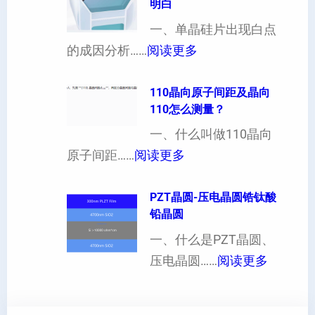
明白
制
向
一、单晶硅片出现白点
（
各
：
的成因分析……
阅读更多
也
向
单
可
异
晶
110晶向原子间距及晶向
以
性
110怎么测量？
硅
加
对
片
一、什么叫做110晶向
工
硬
：
出
原子间距……
阅读更多
定
度
1
现
制
的
1
PZT晶圆-压电晶圆锆钛酸
白
超
影
铅晶圆
0
点
薄
响
晶
一、什么是PZT晶圆、
或
硅
：
向
压电晶圆……
阅读更多
者
片
P
原
黑
、
Z
子
点
超