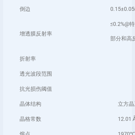
倒边
0.15±0.0
≤0.2%@
增透膜反射率
部分和高
折射率
透光波段范围
抗光损伤阈值
晶体结构
立方晶
晶格常数
12.01 
熔点
1970