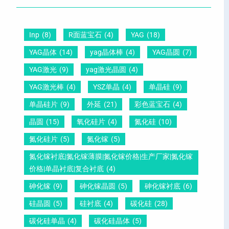
晶
距
么
硅
圆
及
原
片
-
晶
因
Inp
(8)
R面蓝宝石
(4)
YAG
(18)
）
压
向
？
YAG晶体
(14)
yag晶体棒
(4)
YAG晶圆
(7)
电
1
一
YAG激光
(9)
yag激光晶圆
(4)
晶
1
文
YAG激光棒
(4)
YSZ单晶
(4)
单晶硅
(9)
圆
0
给
单晶硅片
(9)
外延
(21)
彩色蓝宝石
(4)
锆
怎
你
晶圆
(15)
氧化硅片
(4)
氮化硅
(10)
钛
么
说
酸
测
明
氮化硅片
(5)
氮化镓
(5)
铅
量
白
氮化镓衬底|氮化镓薄膜|氮化镓价格|生产厂家|氮化镓
晶
？
价格|单晶衬底|复合衬底
(4)
圆
砷化镓
(9)
砷化镓晶圆
(5)
砷化镓衬底
(6)
硅晶圆
(5)
硅衬底
(4)
碳化硅
(28)
碳化硅单晶
(4)
碳化硅晶体
(5)