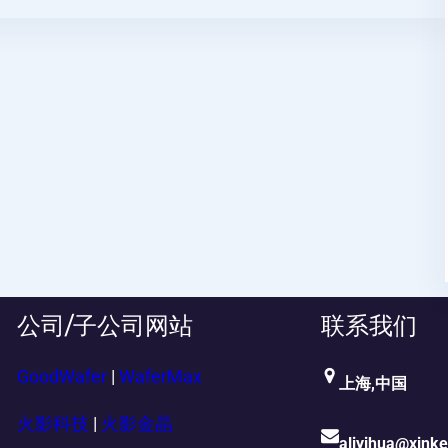
公司/子公司网站
联系我们
GoodWafer
|
WaferMax
上海,中国
火影科技
|
火影金晶
aliyihua@xink