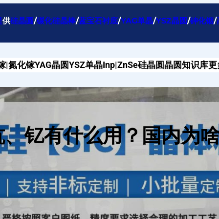
提
供
硅晶圆
/
碳化硅晶棒
/
蓝宝石衬底
/
YAG单晶
/
YSZ晶圆
/
砷化铟
/
镓|氮化镓
YAG晶圆
YSZ单晶
Inp|ZnSe
硅晶圆
晶圆知识库
更
钪、钇有什么用？国内为