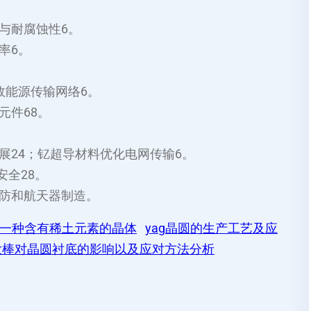
与耐腐蚀性‌6。
‌6。
效能源传输网络‌6。
件‌68。
‌24；钇超导材料优化电网传输‌6。
全‌28。
防和航天器制造‌。
F4）是一种含有稀土元素的晶体
yag晶圆的生产工艺及应
大棒对晶圆衬底的影响以及应对方法分析