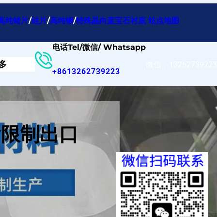
高纯锗片
/
硅片
/
高纯铟
/
特殊晶向蓝宝石衬底
站点地图
电话Tel/微信/ Whatsapp
多
微信：13262739223
+8613262739223
啥限制出口