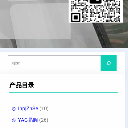
搜
索
产品目录
Inp|ZnSe
(10)
YAG晶圆
(26)