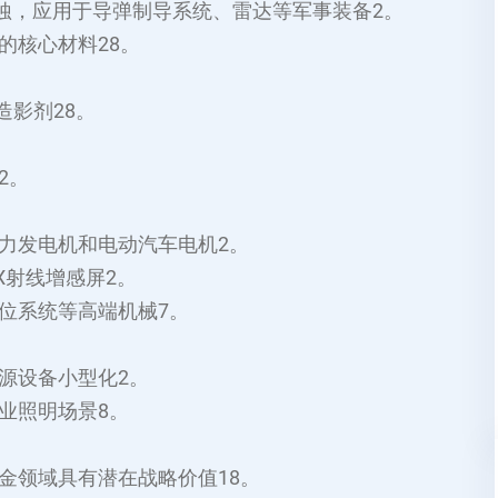
腐蚀，应用于导弹制导系统、雷达等军事装备‌2。
核心材料‌28。
影剂‌28。
2。
力发电机和电动汽车电机‌2。
X射线增感屏‌2。
位系统等高端机械‌7。
源设备小型化‌2。
业照明场景‌8。
金领域具有潜在战略价值‌18。