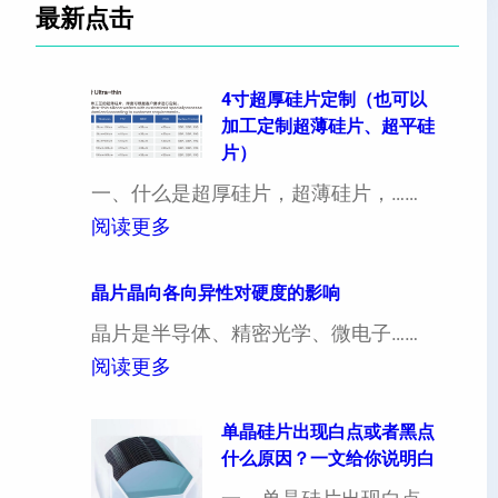
最新点击
4寸超厚硅片定制（也可以
加工定制超薄硅片、超平硅
片）
一、什么是超厚硅片，超薄硅片，……
：
阅读更多
4
寸
晶片晶向各向异性对硬度的影响
超
晶片是半导体、精密光学、微电子……
厚
：
阅读更多
硅
晶
片
片
单晶硅片出现白点或者黑点
什么原因？一文给你说明白
定
晶
制