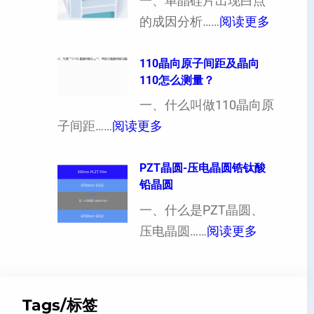
向
一、单晶硅片出现白点
（
：
各
的成因分析……
阅读更多
也
单
向
可
晶
110晶向原子间距及晶向
异
110怎么测量？
以
硅
性
加
片
一、什么叫做110晶向原
对
工
：
出
子间距……
阅读更多
硬
定
1
现
度
制
1
PZT晶圆-压电晶圆锆钛酸
白
的
铅晶圆
超
0
点
影
薄
晶
一、什么是PZT晶圆、
或
响
硅
：
向
压电晶圆……
阅读更多
者
片
P
原
黑
、
Z
子
点
超
T
间
什
Tags/标签
平