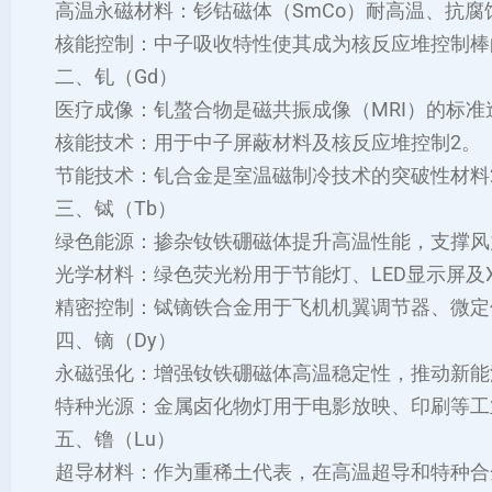
‌高温永磁材料‌：钐钴磁体（SmCo）耐高温、抗
‌核能控制‌：中子吸收特性使其成为核反应堆控制棒的
二、钆（Gd）
‌医疗成像‌：钆螯合物是磁共振成像（MRI）的标准造
‌核能技术‌：用于中子屏蔽材料及核反应堆控制‌2。
‌节能技术‌：钆合金是室温磁制冷技术的突破性材料‌
三、铽（Tb）
‌绿色能源‌：掺杂钕铁硼磁体提升高温性能，支撑风
‌光学材料‌：绿色荧光粉用于节能灯、LED显示屏及
‌精密控制‌：铽镝铁合金用于飞机机翼调节器、微定
四、镝（Dy）
‌永磁强化‌：增强钕铁硼磁体高温稳定性，推动新能
‌特种光源‌：金属卤化物灯用于电影放映、印刷等工
五、镥（Lu）
‌超导材料‌：作为重稀土代表，在高温超导和特种合