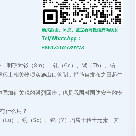
购买晶圆、衬底、蓝宝石请微信扫码联系
Tel/WhatsApp：
+8613262739223
告，明确对钐（Sm）、钆（Gd）、铽（Tb）、镝
类中重稀土相关物项实施出口管制，措施自发布之日起生
中国加征关税的强烈回击，也是我国对国防安全的安
都有什么用？
镥（Lu）、钪（Sc）、钇（Y）均属于稀土元素，其