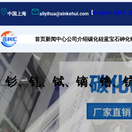
跳
【
English site
】
中国上海
aliyihua@xinkehui.com
至
内
容
首页
新闻中心
公司介绍
碳化硅
蓝宝石
砷化
钐、钆、铽、镝、镥、