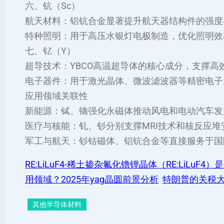
六、钪（Sc）
‌航天材料‌：铝钪合金显著提升航天器结构件的强度
‌特种照明‌：用于高压水银灯电极制造，优化照明效率
七、钇（Y）
‌超导技术‌：YBCO高温超导体的核心成分，支撑高
‌电子器件‌：用于激光晶体、微波滤波器等精密电子元
应用领域关联性
‌新能源‌：铽、镝强化永磁体推动风电和电动汽车发展
‌医疗与核能‌：钆、钐分别支撑MRI技术和核反应堆安
‌军工与航天‌：钐钴磁体、铝钪合金等直接服务于国
RE:LiLuF4-稀土掺杂氟化镥锂晶体（RE:LiLu
用领域？2025年yag晶圆前景分析
特朗普的关税
其他半导体材料