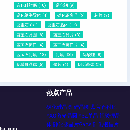
碳化硅衬底
(10)
磷化铟
(9)
磷化铟半导体
(4)
磷化铟多晶
(5)
芯片
(9)
蓝宝石
(31)
蓝宝石晶体
(13)
蓝宝石晶圆
(8)
蓝宝石晶片
(8)
蓝宝石窗口
(4)
蓝宝石窗口片
(4)
蓝宝石衬底
(18)
衬底
(36)
铌酸锂
(8)
铌酸锂晶体
(6)
锗片
(6)
闪烁晶体
(5)
热点产品
碳化硅晶圆
硅晶圆
蓝宝石衬底
YAG激光晶圆
YSZ单晶
铌酸锂晶
体
砷化镓晶片GaAs
砷化铟晶片
ehui.com