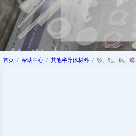
首页
帮助中心
其他半导体材料
钐、钆、铽、镝